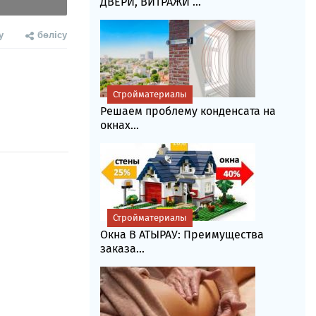
ДВЕРИ, ВИТРАЖИ ...
у
бөлісу
Стройматериалы
Решаем проблему конденсата на
окнах...
Стройматериалы
Окна В АТЫРАУ: Преимущества
заказа...