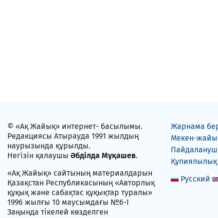
© «Ақ Жайық» интернет- басылымы.
Жарнама бе
Редакциясы Атырауда 1991 жылдың
Мекен-жайы
наурызында құрылды.
Пайдаланушы
Негізін қалаушы
Әбділда Мұқашев
.
Құпиялылық
«Ақ Жайық» сайтының материалдарын
Русский
Қазақстан Республикасының «Авторлық
құқық және сабақтас құқықтар туралы»
1996 жылғы 10 маусымдағы №6-I
Заңында тікелей көзделген