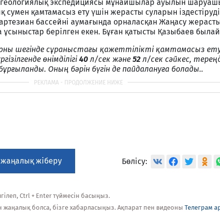
дрогеологиялық экспедициясы мұнайшылар ауылын шаруаш
 сумен қамтамасыз ету үшін жерасты суларын іздестіруді 
 артезиан бассейні аумағында орналасқан Жаңасу жерасты
а ұсыныстар берілген екен. Бұған қатысты Қазыбаев былай
орны шегінде сұраныстағы қажеттілікті қамтамасыз ет
ізілгенде өнімділігі
40
л/сек және
52
л/сек сәйкес, тереңд
ұрғыланды. Оның бәрін бүгін де пайдалануға болады..
 жаңалық жіберу
Бөлісу:
ілеп, Ctrl + Enter түймесін басыңыз.
н жаңалық болса, бізге хабарласыңыз. Ақпарат пен видеоны
Телеграм а