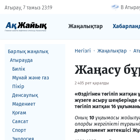
В Атырау
Атырау, 7 тамыз
23
19
Жаңалықтар
Хабарлан
Негізгі
Жаңалықтар
Ат
Барлық жаңалық
Атырауда
Жаңасу бұ
Билік
Мұнай және газ
2 405 рет қаралды
Пікір
«Өздігінен төгіліп жатқа
Денсаулық
жүзеге асыру шеңберінде 
Мәдениет
төгіліп жатқан 16 ұңғыман
Қоғам
Оның
10
ұңғымасы жойылу
Саясат
оларды жергілікті тұрғынд
Спорт
департамент жетекшісі Ж
Экология