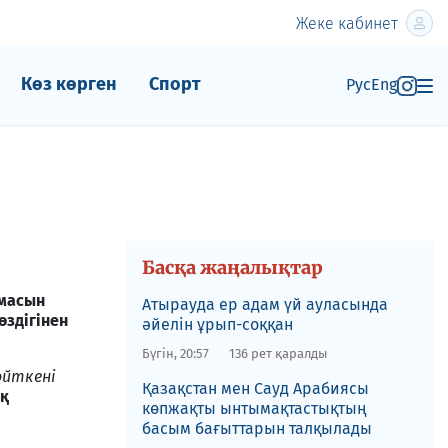
Жеке кабинет
Көз көрген
Спорт
Рус
Eng
Басқа жаңалықтар
амасын
Атырауда ер адам үй ауласында
здігінен
әйелін ұрып-соққан
Бүгін, 20:57
136 рет қаралды
өйткені
Қазақстан мен Сауд Арабиясы
қ
көпжақты ынтымақтастықтың
басым бағыттарын талқылады