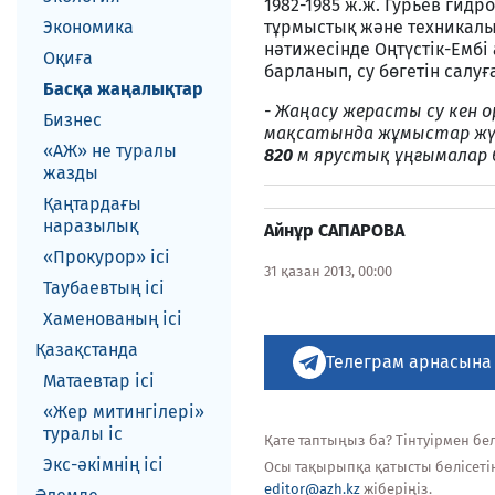
1982-1985 ж.ж. Гурьев ги
Экономика
тұрмыстық және техникалық
нәтижесінде Оңтүстік-Ембі
Оқиға
барланып, су бөгетін салуғ
Басқа жаңалықтар
- Жаңасу жерасты су кен 
Бизнес
мақсатында жұмыстар жүрг
«АЖ» не туралы
820
м ярустық ұңғымалар б
жазды
Қаңтардағы
наразылық
Айнұр САПАРОВА
«Прокурор» ісі
31 қазан 2013, 00:00
Таубаевтың ісі
Хаменованың ісі
Қазақстанда
Телеграм арнасына
Матаевтар ici
«Жер митингілері»
туралы іс
Қате таптыңыз ба? Тінтуірмен белг
Экс-әкiмнiң iсi
Осы тақырыпқа қатысты бөлісеті
editor@azh.kz
жіберіңіз.