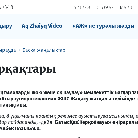
 +34.8
$ 467.48
€ 539.52
₽ 5.73
дыру
Aq Zhaiyq Video
«АЖ» не туралы жазды
ырауда
Басқа жаңалықтар
рқақтары
н ұңғымаларды жою және оқшаулау» мемлекеттік бағдарл
«Атыраугидрогеология» ЖШС Жаңасу шатқалы телімінде ө
ы анықтады.
ға,
6
ұңғыманы крандық режимге ауыстыруға ұсынылды, 
ар пайдаланды, -
дейді
БатысҚазЖерқойнауы» өңіраралы
ұмабек ҚАЗЫБАЕВ.