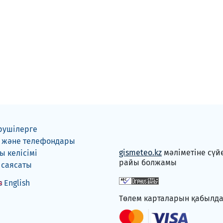
рушілерге
 және телефондары
gismeteo.kz
мәліметіне сүй
 келісімі
райы болжамы
 саясаты
English
Төлем карталарын қабылд