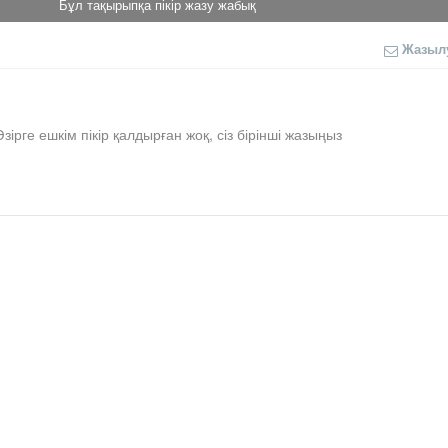
Бұл тақырыпқа пікір жазу жабық
Жазыл
Әзірге ешкім пікір қалдырған жоқ, сіз бірінші жазыңыз