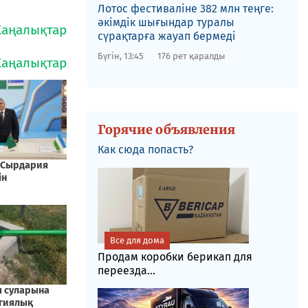
Лотос фестиваліне​ 382 млн теңге:
әкімдік шығындар туралы
сүрақтарға жауап бермеді
Бүгін, 13:45
176 рет қаралды
Горячие объявления
Как сюда попасть?
Все для дома
Продам коробки берикап для
переезда...