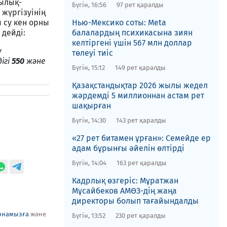
ылық-
Бүгін, 16:56
97 рет қаралды
жүргізуінің
 су кен орны
Нью-Мексико соты​: Meta
 дейді:
балалардың психикасына зиян
келтіргені үшін 567 млн доллар
у
төлеуі тиіс
ігі
550
және
Бүгін, 15:12
149 рет қаралды
Қазақстандықтар 2026 жылы жедел
жәрдемді 5 миллионнан астам рет
шақырған
Бүгін, 14:30
143 рет қаралды
«27 рет битамен ұрған»: Семейде ер
адам бұрынғы әйелін өлтірді
Бүгін, 14:04
163 рет қаралды
Кадрлық өзгеріс: Мұратжан
Мұсайбеков АМӨЗ-дің жаңа
директоры болып ​тағайындалды
рнамызға
және
Бүгін, 13:52
230 рет қаралды