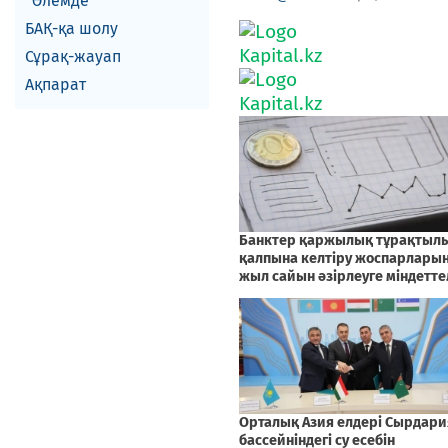
Әлемде
БАҚ-қа шолу
Сұрақ-жауап
Ақпарат