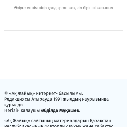
Әзірге ешкім пікір қалдырған жоқ, сіз бірінші жазыңыз
© «Ақ Жайық» интернет- басылымы.
Редакциясы Атырауда 1991 жылдың наурызында
құрылды.
Негізін қалаушы
Әбділда Мұқашев
.
«Ақ Жайық» сайтының материалдарын Қазақстан
Республикасының «Авторлық құқық және сабақтас