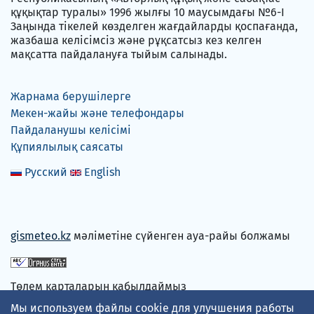
құқықтар туралы» 1996 жылғы 10 маусымдағы №6-I
Заңында тікелей көзделген жағдайларды қоспағанда,
жазбаша келісімсіз және рұқсатсыз кез келген
мақсатта пайдалануға тыйым салынады.
Жарнама берушілерге
Мекен-жайы және телефондары
Пайдаланушы келісімі
Құпиялылық саясаты
Русский
English
gismeteo.kz
мәліметіне сүйенген ауа-райы болжамы
Төлем карталарын қабылдаймыз
Мы используем файлы cookie для улучшения работы