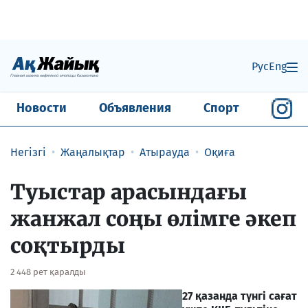
Рус
Eng
Новости
Объявления
Спорт
Негізгі
Жаңалықтар
Атырауда
Оқиға
Туыстар арасындағы
жанжал соңы өлімге әкеп
соқтырды
2 448 рет қаралды
27 қазанда түнгі сағат