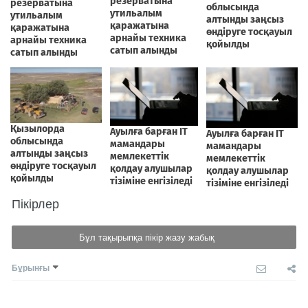
Пікірлер
Бұл тақырыпқа пікір жазу жабық
Бұрынғы