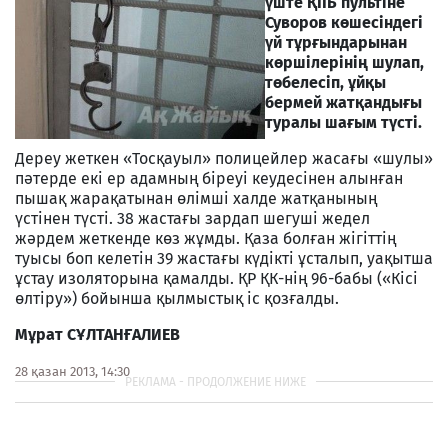
үште ҚІІБ пультіне
Суворов көшесіндегі
үй тұрғындарынан
көршілерінің шулап,
төбелесіп, ұйқы
бермей жатқандығы
туралы шағым түсті.
Дереу жеткен «Тосқауыл» полицейлер жасағы «шулы»
пәтерде екі ер адамның біреуі кеудесінен алынған
пышақ жарақатынан өлімші халде жатқанының
үстінен түсті. 38 жастағы зардап шегуші жедел
жәрдем жеткенде көз жұмды. Қаза болған жігіттің
туысы боп келетін 39 жастағы күдікті ұсталып, уақытша
ұстау изоляторына қамалды. ҚР ҚК-нің 96-бабы («Кісі
өлтіру») бойынша қылмыстық іс қозғалды.
М
ұрат С
ҰЛТАН
ҒАЛИЕВ
28 қазан 2013, 14:30