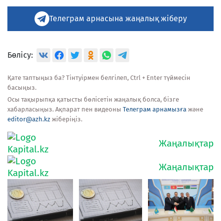
Телеграм арнасына жаңалық жіберу
Бөлісу:
Қате таптыңыз ба? Тінтуірмен белгілеп, Ctrl + Enter түймесін
басыңыз.
Осы тақырыпқа қатысты бөлісетін жаңалық болса, бізге
хабарласыңыз. Ақпарат пен видеоны
Телеграм арнамызға
және
editor@azh.kz
жіберіңіз.