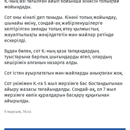
К.-ның өзі тағылған айып бойынша кінәсін толықтай
мойындады.
Сот оны кінәлі деп таныды. Кінәні толық мойындау,
шынайы өкіну, сондай-ақ жәбірленушілерге
келтірілген зиянды толық өтеу қылмыстық
жауаптылықты жеңілдететін мән-жайлар ретінде
ескерілді.
Бұдан бөлек, сот К.-ның қаза тапқандардың
туыстарына барлық шығындарды өтеп, олардың
кешірімін алғанын назарға алды.
Сот істен ауырлататын мән-жайларды анықтаған жоқ.
Сот үкімімен К.-ға 5 жыл мерзімге бас бостандығынан
айыру жазасы тағайындалды. Сондай-ақ, ол 7 жыл
мерзімге көлік құралдарын басқару құқығынан
айырылды.
9 маусым, 16:44