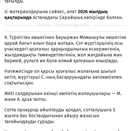
тағылды.
Іс материалдарына сәйкес, апат
2026 жылдың
қаңтарында
Астанадағы Сарайшық көпірінде болған.
К. Түркістан көшесінен Бауыржан Момышұлы көшесіне
қарай бағыт алып бара жатқан. Сот жүргізушінің осы
учаскедегі қозғалыс қарқындылығын ескермегенін,
жылдамдықты төмендетпегенін, жол жағдайына мән
бермей, рульге ие бола алмай қалғанын анықтады.
Нәтижесінде ол қарсы қозғалыс жолағына шығып
кетіп, жүргізуші С.-ның басқаруындағы автокөлікпен
соқтығысқан.
ЖКО салдарынан екінші көліктің жолаушылары — М.
және А. қаза тапты.
Сотта прокурор айыптауды қолдап, сотталушыға 5
жылға бас бостандығынан айыру жазасын
тағайындауды сұрады.