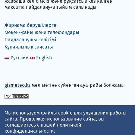
жазбаша келісімсіз және рұқсатсыз кез келген
мақсатта пайдалануға тыйым салынады.
Жарнама берушілерге
Мекен-жайы және телефондары
Пайдаланушы келісімі
Құпиялылық саясаты
Русский
English
gismeteo.kz
мәліметіне сүйенген ауа-райы болжамы
Төлем карталарын қабылдаймыз
Мы используем файлы cookie для улучшения работы
сайта. Продолжая использование сайта, вы
соглашаетесь с нашей
политикой
конфиденциальности
.