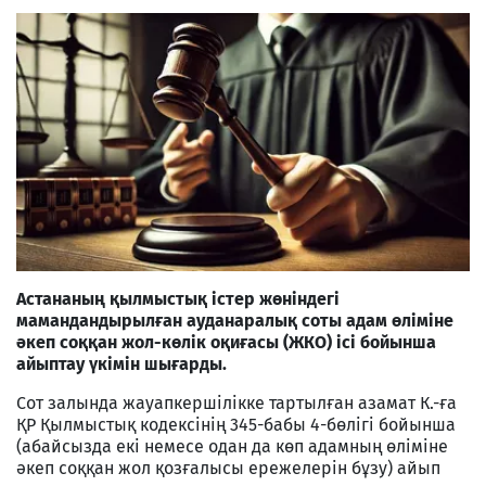
Астананың қылмыстық істер жөніндегі
мамандандырылған ауданаралық соты адам өліміне
әкеп соққан жол-көлік оқиғасы (ЖКО) ісі бойынша
айыптау үкімін шығарды.
Сот залында жауапкершілікке тартылған азамат К.-ға
ҚР Қылмыстық кодексінің 345-бабы 4-бөлігі бойынша
(абайсызда екі немесе одан да көп адамның өліміне
әкеп соққан жол қозғалысы ережелерін бұзу) айып