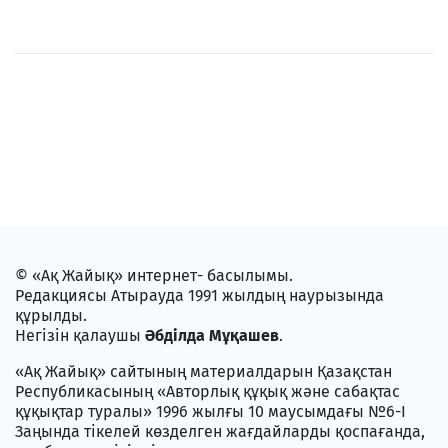
© «Ақ Жайық» интернет- басылымы.
Редакциясы Атырауда 1991 жылдың наурызында
құрылды.
Негізін қалаушы
Әбділда Мұқашев
.
«Ақ Жайық» сайтының материалдарын Қазақстан
Республикасының «Авторлық құқық және сабақтас
құқықтар туралы» 1996 жылғы 10 маусымдағы №6-I
Заңында тікелей көзделген жағдайларды қоспағанда,