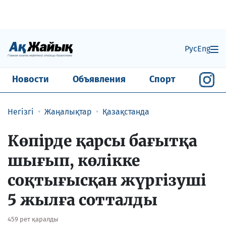
Рус
Eng
Новости
Объявления
Спорт
Негізгі
Жаңалықтар
Қазақстанда
​Көпірде қарсы бағытқа
шығып, көлікке
соқтығысқан жүргізуші
5 жылға сотталды
459 рет қаралды