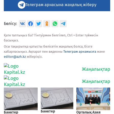
Телеграм арнасына жаңалық жіберу
Бөлісу:
Қате таптыңыз ба? Тінтуірмен белгілеп, Ctrl + Enter түймесін
басыңыз.
Осы тақырыпқа қатысты бөлісетін жаңалық болса, бізге
хабарласыңыз. Ақпарат пен видеоны
Телеграм арнамызға
және
editor@azh.kz
жіберіңіз.