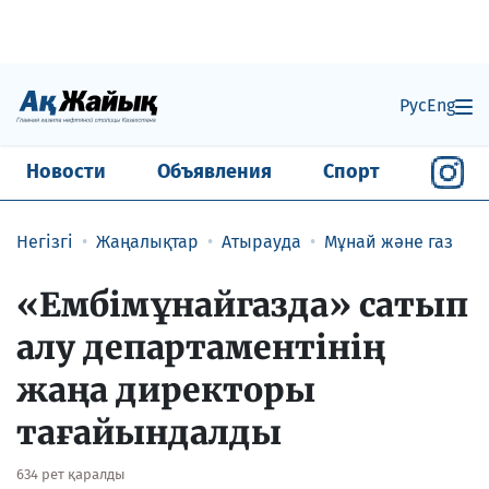
Рус
Eng
Новости
Объявления
Спорт
Негізгі
Жаңалықтар
Атырауда
Мұнай және газ
​«Ембімұнайгазда» сатып
алу департаментінің
жаңа директоры
тағайындалды
634 рет қаралды