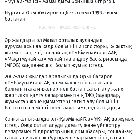
«Мұнай-газ ісі» мамандығы бойынша бітірген.
Нұрғали Орынбасаров еңбек жолын 1993 жылы
бастаған.
Әр жылдары ол Мақат орталық аудандық
ауруханасында кадр бөлімінің инспекторы, құқықтық
қызмет заңгері, сондай-ақ «Ембімұнайгаз» ААҚ
«Мақатмұнайгаз» мұнай-газ өндіру басқармасында
(МГӨБ) заң кеңесшісі болып жұмыс істеді.
2007-2020 жылдар аралығында Орынбасаров
«Ембімұнайгаз» АҚ-да мемлекеттік сатып алу
бөлімінің аға инженерінен бастап сатып алу және
жергілікті қамту департаментінің ТЖҚ (тауарлар,
жұмыстар және қызметтер) сатып алу бөлімінің
бастығына дейінгі түрлі лауазымдарды атқарды.
Соңғы алты жылда ол «ҚазМұнайГаз» ҰК» АҚ-да жұмыс
істеді. Онда сатып алуды дамыту және үйлестіру
департаменті директорының орынбасары, сондай-ақ
сатып алу және жабдықтау департаментінің сатып