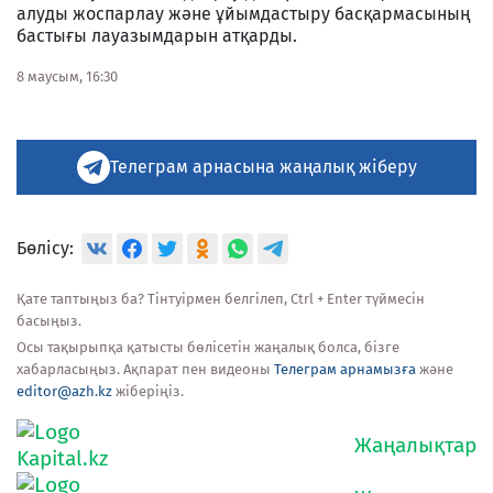
алуды жоспарлау және ұйымдастыру басқармасының
бастығы лауазымдарын атқарды.
8 маусым, 16:30
Телеграм арнасына жаңалық жіберу
Бөлісу:
Қате таптыңыз ба? Тінтуірмен белгілеп, Ctrl + Enter түймесін
басыңыз.
Осы тақырыпқа қатысты бөлісетін жаңалық болса, бізге
хабарласыңыз. Ақпарат пен видеоны
Телеграм арнамызға
және
editor@azh.kz
жіберіңіз.