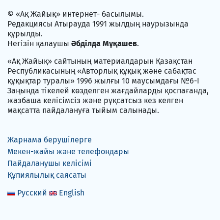
© «Ақ Жайық» интернет- басылымы.
Редакциясы Атырауда 1991 жылдың наурызында
құрылды.
Негізін қалаушы
Әбділда Мұқашев
.
«Ақ Жайық» сайтының материалдарын Қазақстан
Республикасының «Авторлық құқық және сабақтас
құқықтар туралы» 1996 жылғы 10 маусымдағы №6-I
Заңында тікелей көзделген жағдайларды қоспағанда,
жазбаша келісімсіз және рұқсатсыз кез келген
мақсатта пайдалануға тыйым салынады.
Жарнама берушілерге
Мекен-жайы және телефондары
Пайдаланушы келісімі
Құпиялылық саясаты
Русский
English