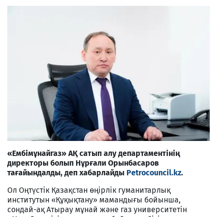
«Ембімұнайгаз» АҚ сатып алу департаментінің
директоры болып Нұрғали Орынбасаров
тағайындалды, деп хабарлайды
Petrocouncil.kz
.
Ол Оңтүстік Қазақстан өңірлік гуманитарлық
институтын «Құқықтану» мамандығы бойынша,
сондай-ақ Атырау мұнай және газ университетін