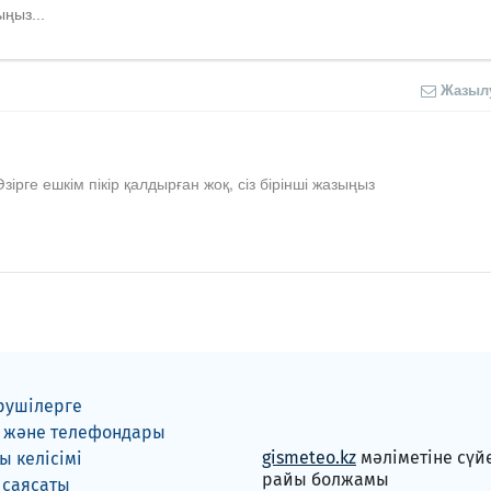
Жазыл
Әзірге ешкім пікір қалдырған жоқ, сіз бірінші жазыңыз
рушілерге
 және телефондары
gismeteo.kz
мәліметіне сүй
 келісімі
райы болжамы
 саясаты