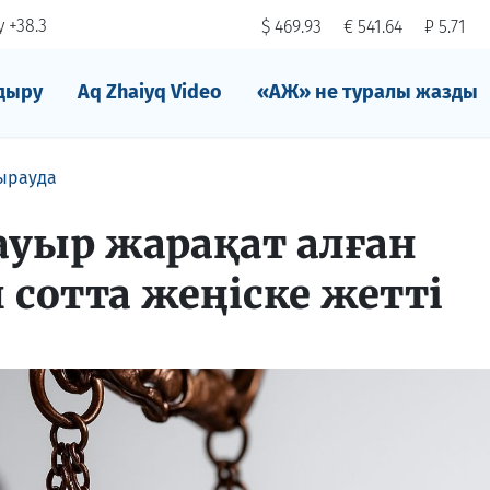
 +38.3
$ 469.93
€ 541.64
₽ 5.71
дыру
Aq Zhaiyq Video
«АЖ» не туралы жазды
ырауда
ауыр жарақат алған
отта жеңіске жетті