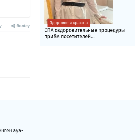
Здоровье и красота
у
бөлісу
СПА оздоровительные процедуры
приём посетителей...
енген ауа-