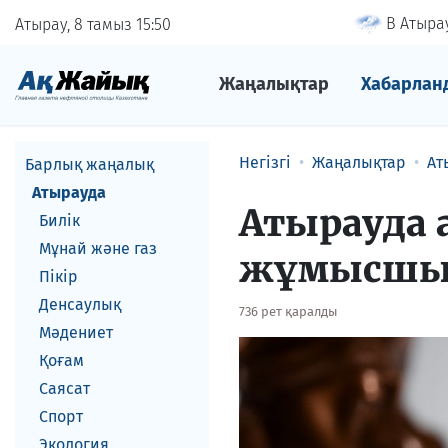
В Атырау
Атырау, 8 тамыз
15
50
Жаңалықтар
Хабарлан
Негізгі
Жаңалықтар
Ат
Барлық жаңалық
Атырауда
Атырауда 
Билік
Мұнай және газ
жұмысшы с
Пікір
Денсаулық
736 рет қаралды
Мәдениет
Қоғам
Саясат
Спорт
Экология