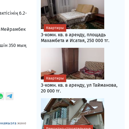
тісінің 6.2-
Квартиры
ы Мейрамбек
3-комн. кв. в аренду, площадь
Махамбета и Исатая, 250 000 тг.
үшін 350 мың
Квартиры
3-комн. кв. в аренду, ул Тайманова,
20 000 тг.
рнамызға
және
Ремонтно-строительные