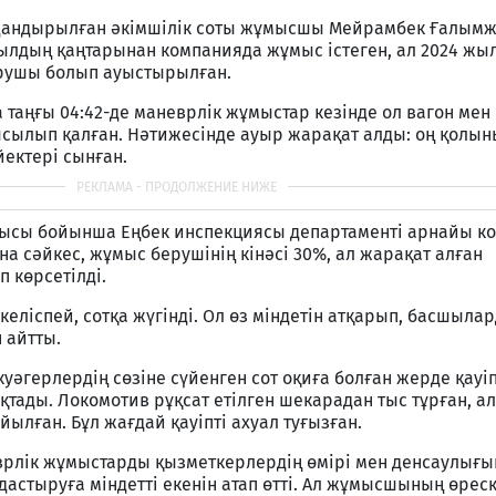
андырылған әкімшілік соты жұмысшы Мейрамбек Ғалым
жылдың қаңтарынан компанияда жұмыс істеген, ал 2024 жы
рушы болып ауыстырылған.
 таңғы 04:42-де маневрлік жұмыстар кезінде ол вагон мен
ысылып қалған. Нәтижесінде ауыр жарақат алды: оң қолы
йектері сынған.
лысы бойынша Еңбек инспекциясы департаменті арнайы к
 сәйкес, жұмыс берушінің кінәсі 30%, ал жарақат алған
 көрсетілді.
еліспей, сотқа жүгінді. Ол өз міндетін атқарып, басшыла
 айтты.
уәгерлердің сөзіне сүйенген сот оқиға болған жерде қауіп
тады. Локомотив рұқсат етілген шекарадан тыс тұрған, ал 
йылған. Бұл жағдай қауіпті ахуал туғызған.
врлік жұмыстарды қызметкерлердің өмірі мен денсаулығы
дастыруға міндетті екенін атап өтті. Ал жұмысшының өрес