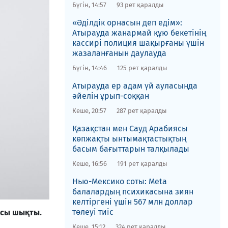
Бүгін, 14:57
93 рет қаралды
«Әділдік орнасын деп едім»:
Атырауда жанармай құю бекетінің
кассирі полиция шақырғаны үшін
жазаланғанын даулауда
Бүгін, 14:46
125 рет қаралды
Атырауда ер адам үй ауласында
әйелін ұрып-соққан
Кеше, 20:57
287 рет қаралды
Қазақстан мен Сауд Арабиясы
көпжақты ынтымақтастықтың
басым бағыттарын талқылады
Кеше, 16:56
191 рет қаралды
Нью-Мексико соты​: Meta
балалардың психикасына зиян
келтіргені үшін 567 млн доллар
төлеуі тиіс
рсы шықты.
Кеше, 15:12
324 рет қаралды