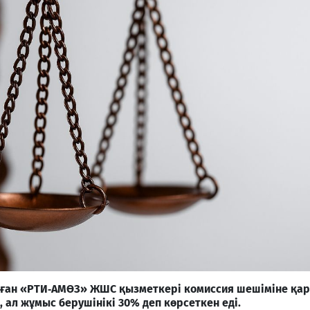
лған «РТИ‑АМӨЗ» ЖШС қызметкері комиссия шешіміне қа
, ал жұмыс берушінікі 30% деп көрсеткен еді.