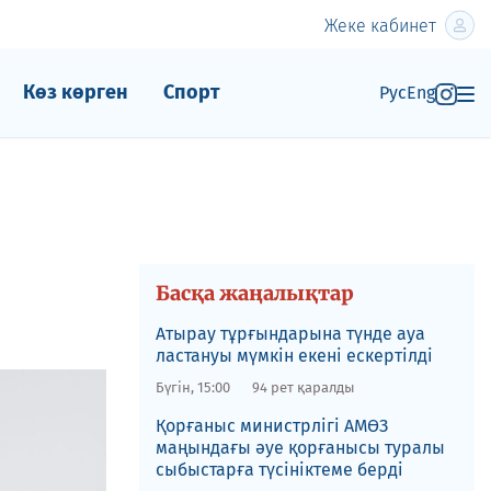
Жеке кабинет
Көз көрген
Спорт
Рус
Eng
Басқа жаңалықтар
Атырау тұрғындарына түнде ауа
ластануы мүмкін екені ескертілді
Бүгін, 15:00
94 рет қаралды
Қорғаныс министрлігі АМӨЗ
маңындағы әуе қорғанысы туралы
сыбыстарға түсініктеме берді