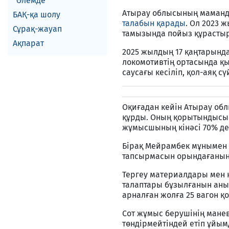
Әлемде
Атырау облысының маманд
БАҚ-қа шолу
талабын қарады
. Ол 2023 
Сұрақ-жауап
тамызында пойыз құрасты
Ақпарат
2025 жылдың 17 қаңтарында
локомотивтің ортасында қ
саусағы кесіліп, қол-аяқ сү
Оқиғадан кейін Атырау об
құрды. Оның қорытындысына
жұмысшының кінәсі 70% деп
Бірақ Мейрамбек мұнымен к
тапсырмасын орындағанын
Тергеу материалдары мен к
талаптары бұзылғанын анық
арналған жолға 25 вагон қо
Сот жұмыс берушінің мане
төндірмейтіндей етіп ұйым