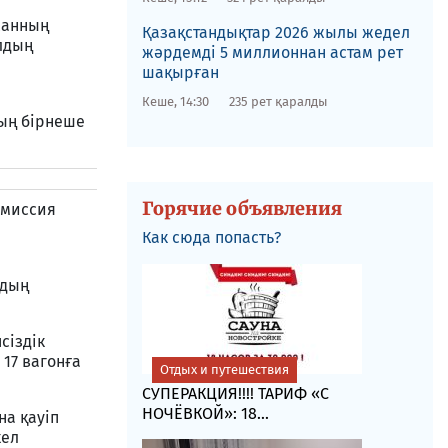
жанның
Қазақстандықтар 2026 жылы жедел
лдың
жәрдемді 5 миллионнан астам рет
шақырған
Кеше, 14:30
235 рет қаралды
ның бірнеше
Горячие объявления
омиссия
Как сюда попасть?
рдың
сіздік
17 вагонға
Отдых и путешествия
СУПЕРАКЦИЯ!!!! ТАРИФ «C
НОЧЁВКОЙ»: 18...
на қауіп
кел