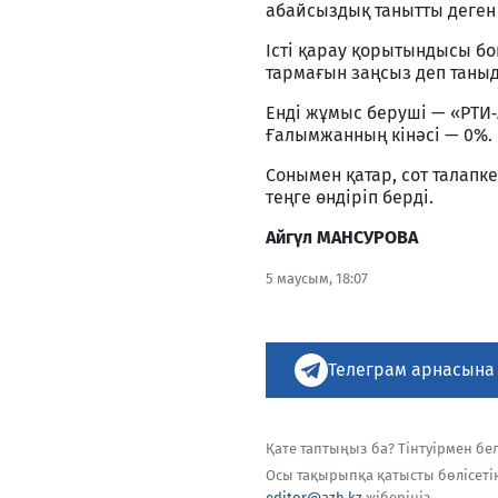
абайсыздық танытты деген
Істі қарау қорытындысы бо
тармағын заңсыз деп таныд
Енді жұмыс беруші — «РТИ
Ғалымжанның кінәсі — 0%.
Сонымен қатар, сот талапк
теңге өндіріп берді.
Айгү
л
МАНСУРОВА
5 маусым, 18:07
Телеграм арнасына
Қате таптыңыз ба? Тінтуірмен белг
Осы тақырыпқа қатысты бөлісеті
editor@azh.kz
жіберіңіз.