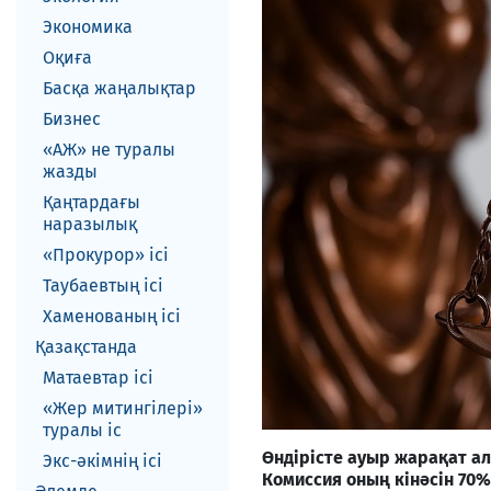
Экономика
Оқиға
Басқа жаңалықтар
Бизнес
«АЖ» не туралы
жазды
Қаңтардағы
наразылық
«Прокурор» ісі
Таубаевтың ісі
Хаменованың ісі
Қазақстанда
Матаевтар ici
«Жер митингілері»
туралы іс
Өндірісте ауыр жарақат а
Экс-әкiмнiң iсi
Комиссия оның кінәсін 70%