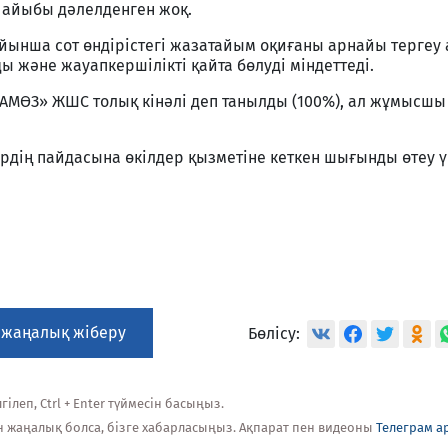
 айыбы дәлелденген жоқ.
йынша сот өндірістегі жазатайым оқиғаны арнайы тергеу ак
ы және жауапкершілікті қайта бөлуді міндеттеді.
‑АМӨЗ» ЖШС толық кінәлі деп танылды (100%), ал жұмысш
ердің пайдасына өкілдер қызметіне кеткен шығынды өтеу 
 жаңалық жіберу
Бөлісу:
ілеп, Ctrl + Enter түймесін басыңыз.
н жаңалық болса, бізге хабарласыңыз. Ақпарат пен видеоны
Телеграм а