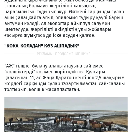
стансаның болмауы жергілікті халықтың
наразылығын тудырып жүр. Өйткені сарқынды сулар
ашық алаңқайға ағып, эпидемия тудыру қаупі барын
айтумен келеді. Ал экологтар айыппұл салумен
шектелуде. Жергілікті әкімдіктің ұлы жобалары
ғасырға жуықтаса да іске асудан қалған.
"КОКА-КОЛАДАН" КӨЗ АШПАДЫҚ"
"АЖ" тілшісі булану алаңы атауына сай емес
"көлшіктерді" көзімен көріп қайтты. Құлсары
қаласынан 11, ал Жаңа Қаратон кентінен 2,5 шақырым
жердегі сарқынды сулар тазартылмастан сай-саланы
толтырып, көлшік жасап тастаған.