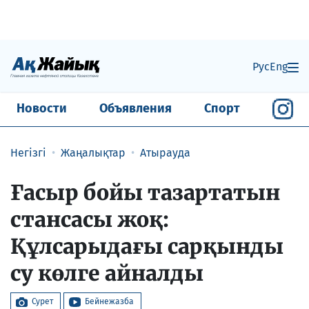
Рус
Eng
Новости
Объявления
Спорт
Негізгі
Жаңалықтар
Атырауда
Ғасыр бойы тазартатын
стансасы жоқ:
Құлсарыдағы сарқынды
су көлге айналды
Сурет
Бейнежазба