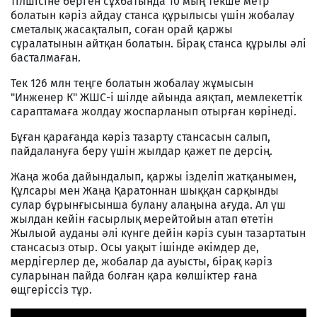
тілшісіне берген сұхбатында 10 мың текше метр
болатын кәріз айдау станса құрылысы үшін жобалау
сметалық жасақталып, соған орай қаржы
сұралатынын айтқан болатын. Бірақ станса құрылы әлі
басталмаған.
Тек 126 млн теңге болатын жобалау жұмысын
"Инженер К" ЖШС-і шілде айында аяқтап, мемлекеттік
сараптамаға жолдау жоспарланып отырған көрінеді.
Бұған қарағанда кәріз тазарту стансасын салып,
пайдалануға беру үшін жылдар қажет пе дерсің.
Жаңа жоба дайындалып, қаржы ізделіп жатқанымен,
Құлсары мен Жаңа Қаратоннан шыққан сарқынды
сулар бұрынғысынша булану алаңына ағуда. Ал үш
жылдан кейін ғасырлық мерейтойын атап өтетін
Жылыой ауданы әлі күнге дейін кәріз суын тазартатын
стансасыз отыр. Осы уақыт ішінде әкімдер де,
мердігерлер де, жобалар да ауысты, бірақ кәріз
суларынан пайда болған қара көлшіктер ғана
өщгеріссіз тұр.