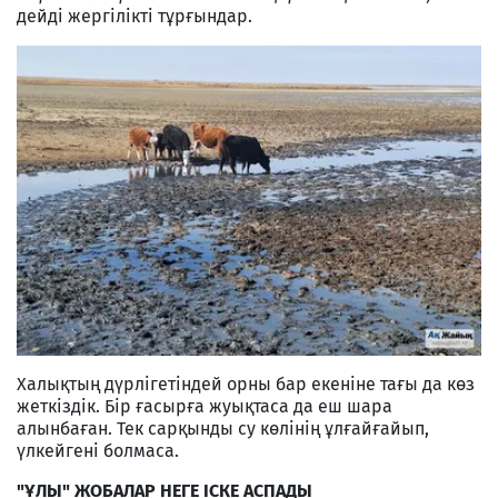
дейді жергілікті тұрғындар.
Халықтың дүрлігетіндей орны бар екеніне тағы да көз
жеткіздік. Бір ғасырға жуықтаса да еш шара
алынбаған. Тек сарқынды су көлінің ұлғайғайып,
үлкейгені болмаса.
"ҰЛЫ" ЖОБАЛАР НЕГЕ ІСКЕ АСПАДЫ