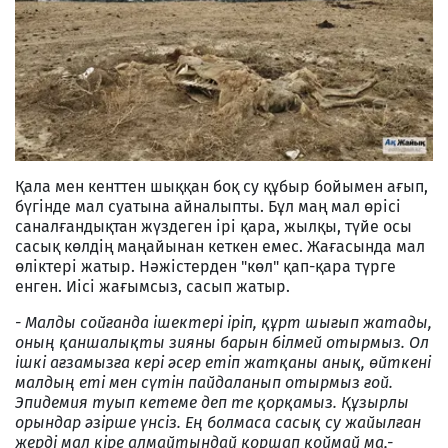
Қала мен кенттен шыққан боқ су құбыр бойымен ағып,
бүгінде мал суатына айналыпты. Бұл маң мал өрісі
саналғандықтан жүздеген ірі қара, жылқы, түйе осы
сасық көлдің маңайынан кеткен емес. Жағасында мал
өліктері жатыр. Нәжістерден "көл" қап-қара түрге
енген. Иісі жағымсыз, сасып жатыр.
- Малды сойғанда ішектері іріп, құрт шығып жатады,
оның қаншалықты зияны барын білмей отырмыз. Ол
ішкі ағзамызға кері әсер етіп жатқаны анық, өйткені
малдың еті мен сүтін пайдаланып отырмыз ғой.
Эпидемия туып кетеме деп те қорқамыз. Құзырлы
орындар әзірше үнсіз. Ең болмаса сасық су жайылған
жерді мал кіре алмайтындай қоршап қоймай ма,-