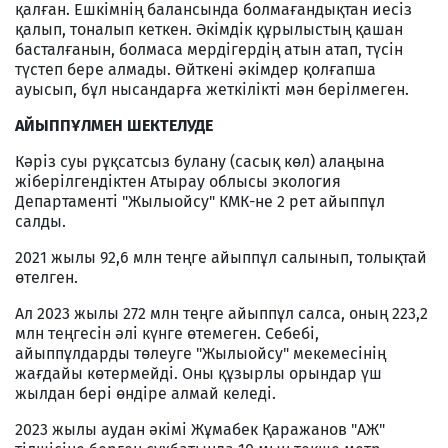
қалған. Ешкімнің балансында болмағандықтан иесіз
қалып, тоналып кеткен. Әкімдік құрылыстың қашан
басталғанын, болмаса мердігердің атын атап, түсін
түстеп бере алмады. Өйткені әкімдер қолғапша
ауысып, бұл нысандарға жеткілікті мән берілмеген.
АЙЫППҰЛМЕН ШЕКТЕЛУДЕ
Кәріз суы рұқсатсыз булану (сасық көл) алаңына
жіберілгендіктен Атырау облысы экология
Департаменті "Жылыойсу" КМК-не 2 рет айыппұл
салды.
2021 жылы 92,6 млн теңге айыппұл салынып, толықтай
өтелген.
Ал 2023 жылы 272 млн теңге айыппұл салса, оның 223,2
млн теңгесін әлі күнге өтемеген. Себебі,
айыппұлдарды төлеуге "Жылыойсу" мекемесінің
жағдайы көтермейді. Оны құзырлы орындар үш
жылдан бері өндіре алмай келеді.
2023 жылы аудан әкімі Жұмабек Қаражанов "АЖ"