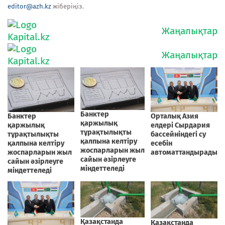
editor@azh.kz
жіберіңіз.