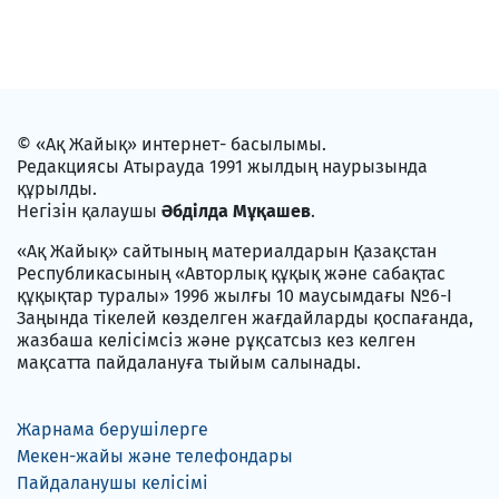
© «Ақ Жайық» интернет- басылымы.
Редакциясы Атырауда 1991 жылдың наурызында
құрылды.
Негізін қалаушы
Әбділда Мұқашев
.
«Ақ Жайық» сайтының материалдарын Қазақстан
Республикасының «Авторлық құқық және сабақтас
құқықтар туралы» 1996 жылғы 10 маусымдағы №6-I
Заңында тікелей көзделген жағдайларды қоспағанда,
жазбаша келісімсіз және рұқсатсыз кез келген
мақсатта пайдалануға тыйым салынады.
Жарнама берушілерге
Мекен-жайы және телефондары
Пайдаланушы келісімі