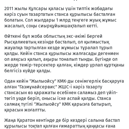
2011 жылы Құлсары қаласы үшін типтік жобадағы
кәріз суын тазартатын станса құрылысы басталған
болатын. Сол жылдары 1 млрд теңгеге жуық жұмыс
жасалып, соңы сиырқұйымшақталып кетті.
Өйткені бұл жоба облыстың экс-әкімі Бергей
Рысқалиевтың кезінде басталып, ол қылмыстық
жауапқа тартылған кезде жұмысы тұралап тұрып
қалды. Кейін станса құрылысы жалғасады дегенмен
ол аяқсыз қалып, ақыры тоналып тынды. Бүгінде ол
жерде темір-терсектер қалған, кімдер ұрлап құртқаны
белгісіз күйде қалды.
Одан кейін "Жылыойсу" КМК-ды сенімгерлік басқаруға
алған "Газмұнайсервис" ЖШС-і кәріз тазарту
стансасын өз қаражаты есебінен саламыз деп үйіп-
төгіп уәде беріп, онысы іске аспай қалды. Станса
салмақ түгілі "Жылыойсу" КМК қарызға батырып,
қарасын жоғалтты.
Жаңа Қаратон кентінде де бір кездері салына бастап
құрылысы тоқтап қалған ғимараттың қаңқасы ғана