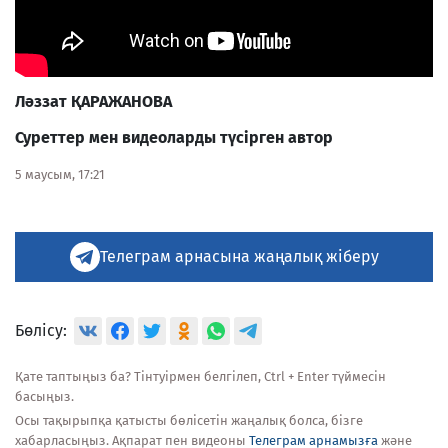
Ләззат ҚАРАЖАНОВА
Суреттер мен видеоларды түсірген автор
5 маусым, 17:21
Телеграм арнасына жаңалық жіберу
Бөлісу:
Қате таптыңыз ба? Тінтуірмен белгілеп, Ctrl + Enter түймесін
басыңыз.
Осы тақырыпқа қатысты бөлісетін жаңалық болса, бізге
хабарласыңыз. Ақпарат пен видеоны
Телеграм арнамызға
және