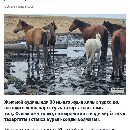
836 рет қаралды
Жылыой ауданында 88 мыңға жуық халық тұрса да,
әлі күнге дейін кәріз суын тазартатын станса
жоқ.
Осыншама халық шоғырланған жерде кәріз суын
тазартатын станса бұрын-соңды болмаған.
Ауданның құрылғанына 97 жыл болса да аталмыш