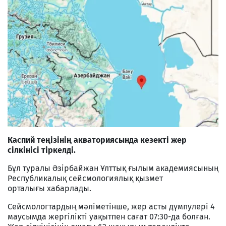
Каспий теңізінің акваториясында кезекті жер
сілкінісі тіркелді.
Бұл туралы Әзірбайжан Ұлттық ғылым академиясының
Республикалық сейсмологиялық қызмет
орталығы хабарлады.
Сейсмологтардың мәліметінше, жер асты дүмпулері 4
маусымда жергілікті уақытпен сағат 07:30-да болған.