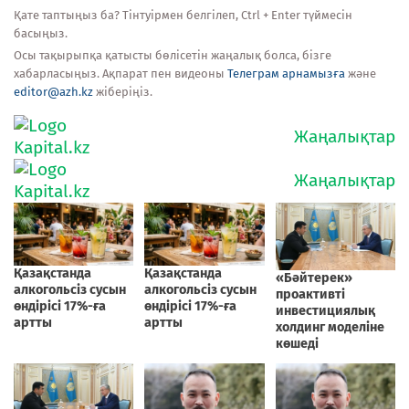
Қате таптыңыз ба? Тінтуірмен белгілеп, Ctrl + Enter түймесін
басыңыз.
Осы тақырыпқа қатысты бөлісетін жаңалық болса, бізге
хабарласыңыз. Ақпарат пен видеоны
Телеграм арнамызға
және
editor@azh.kz
жіберіңіз.