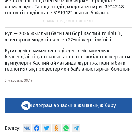
Жер сілкінісінің ошағы 62 шақырым тереңдікте
орналасқан. Гипоцентрдің координаттары: 39°43′48″
солтүстік ендік және 51°19′12″ шығыс бойлық.
Бұл — 2026 жылдың басынан бері Каспий теңізінің
акваториясында тіркелген 32-ші жер сілкінісі.
Бұған дейін мамандар өңірдегі сейсмикалық
белсенділіктің артқанын атап өтіп, жиілеген жер асты
дүмпулерін Каспий аймағында жүріп жатқан табиғи
геологиялық процестермен байланыстырған болатын.
5 маусым, 09:19
Телеграм арнасына жаңалық жіберу
Бөлісу: