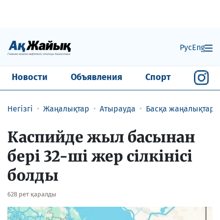
Рус
Eng
Новости
Объявления
Спорт
Негізгі
Жаңалықтар
Атырауда
Басқа жаңалықтар
​Каспийде жыл басынан
бері 32-ші жер сілкінісі
болды
628 рет қаралды