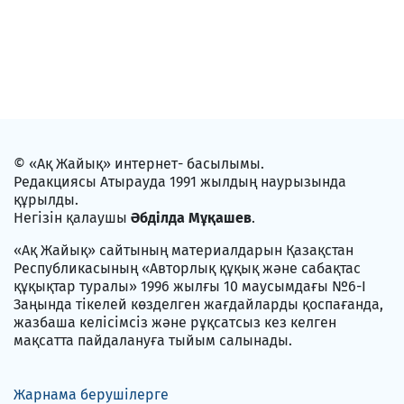
© «Ақ Жайық» интернет- басылымы.
Редакциясы Атырауда 1991 жылдың наурызында
құрылды.
Негізін қалаушы
Әбділда Мұқашев
.
«Ақ Жайық» сайтының материалдарын Қазақстан
Республикасының «Авторлық құқық және сабақтас
құқықтар туралы» 1996 жылғы 10 маусымдағы №6-I
Заңында тікелей көзделген жағдайларды қоспағанда,
жазбаша келісімсіз және рұқсатсыз кез келген
мақсатта пайдалануға тыйым салынады.
Жарнама берушілерге