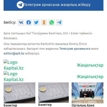
Телеграм арнасына жаңалық жіберу
Бөлісу:
Қате таптыңыз ба? Тінтуірмен белгілеп, Ctrl + Enter түймесін
басыңыз.
Осы тақырыпқа қатысты бөлісетін жаңалық болса, бізге
хабарласыңыз. Ақпарат пен видеоны
Телеграм арнамызға
және
editor@azh.kz
жіберіңіз.