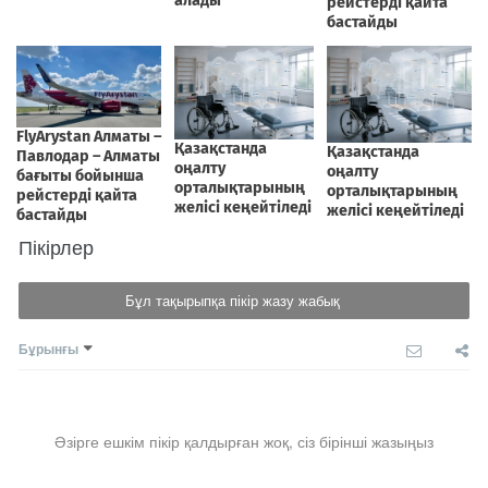
Пікірлер
Бұл тақырыпқа пікір жазу жабық
Бұрынғы
Әзірге ешкім пікір қалдырған жоқ, сіз бірінші жазыңыз