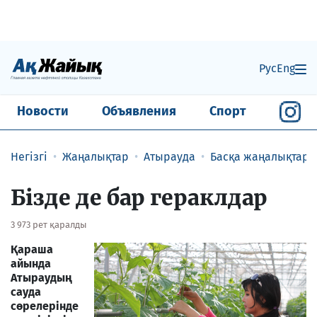
Рус
Eng
Новости
Объявления
Спорт
Негізгі
Жаңалықтар
Атырауда
Басқа жаңалықтар
Бізде де бар гераклдар
3 973 рет қаралды
Қараша
айында
Атыраудың
сауда
сөрелерінде