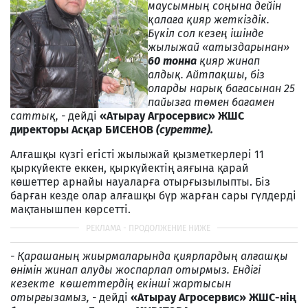
маусымның соңына дейін
қалаға қияр жеткіздік.
Бүкіл сол кезең ішінде
жылыжай «атыздарынан»
60 тонна
қияр жинап
алдық. Айтпақшы, біз
оларды нарық бағасынан 25
пайызға төмен бағамен
саттық, -
дейді
«Атырау Агросервис» ЖШС
директоры Асқар БИСЕНОВ
(суретте).
Алғашқы күзгі егісті жылыжай қызметкерлері 11
қыркүйекте еккен, қыркүйектің аяғына қарай
көшеттер арнайы науаларға отырғызылыпты. Біз
барған кезде олар алғашқы бүр жарған сары гүлдерді
мақтанышпен көрсетті.
- Қарашаның жиырмаларында қиярлардың алғашқы
өнімін жинап алуды жоспарлап отырмыз. Ендігі
кезекте көшеттердің екінші жартысын
отырғызамыз, -
дейді
«Атырау Агросервис» ЖШС-нің