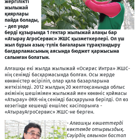
жергілікті
жылыжай
қиярлары
пайда болады,
- деп уәде
берді құзырында 1 гектар жылыжай алаңы бар
«Атырау АгроСервис» ЖШС қызметкерлері. Ол үш
жыл бұрын азық-түлік бағаларын тұрақтандыру
бағдарламасының аясында бюджет қаржысына
салынған болатын.
Алғашқы екі жылда жылыжай «Осирис Интра» ЖШС-
нің сенімді басқармасында болған. Осы жерде
көкөністер өсіріліп, олар қала базарларына
жеткізіледі. 2012 жылдың 20 желтоқсанында облыс
әкімінің шешімімен жылыжай мен көкөніс қоймасы
«Атырау» ӘКК-нің сенімді басқаруына берілді. Ол өз
кезегінде кешенді еншілес кәсіпорынға -
«АтырауАгроСервис» ЖШС-не берген.
- Алғашқы көшеттерді
көктемде отырғыздық.
Сәуірдің аяғынан бастап