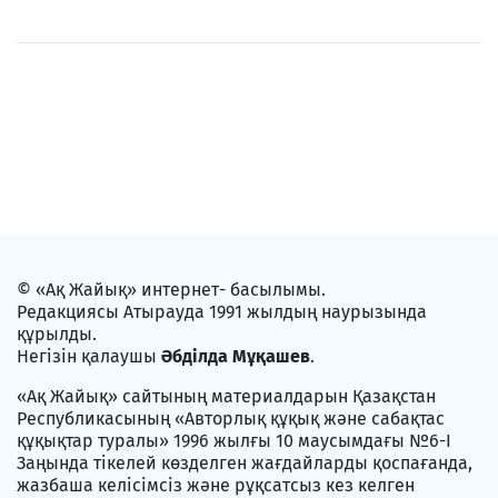
© «Ақ Жайық» интернет- басылымы.
Редакциясы Атырауда 1991 жылдың наурызында
құрылды.
Негізін қалаушы
Әбділда Мұқашев
.
«Ақ Жайық» сайтының материалдарын Қазақстан
Республикасының «Авторлық құқық және сабақтас
құқықтар туралы» 1996 жылғы 10 маусымдағы №6-I
Заңында тікелей көзделген жағдайларды қоспағанда,
жазбаша келісімсіз және рұқсатсыз кез келген