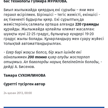
бас технологы Гүлмира МҰРАТОВА.
Биыл жылыжайда қиярдың екі сұрыбы – яни мен
геракл өсірілмек. Біріншісі – тегіс жемісті, екіншісі -
ақ тікенекті бұдырлы қияр. Екі сұрыптың да
жемістерінің салмағы орташа алғанда
220 граммды
құрайды. Жылыжайда қолайлы климат жасалған:
шуақты күні 22-25 градус, бұлыңғыр күндері 19-20
градус жылы болады. Құнарландыру мен суару жүйесі
толықтай автоматтандырылған.
- Егер бәрі жақсы болса, бір жыл ішінде екі
айналыммен
200 тонна
қияр алуды жоспарлап
отырмыз. Ал бағаларды нарық белгілейтін болады, -
дейді А. Бисенов.
Тамара СУХОМЛИНОВА
Суретті түсірген автор
24 қазан 2013, 00:00