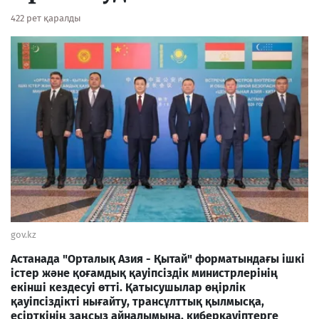
422 рет қаралды
gov.kz
Астанада "Орталық Азия - Қытай" форматындағы ішкі
істер және қоғамдық қауіпсіздік министрлерінің
екінші кездесуі өтті. Қатысушылар өңірлік
қауіпсіздікті нығайту, трансұлттық қылмысқа,
есірткінің заңсыз айналымына, киберқауіптерге