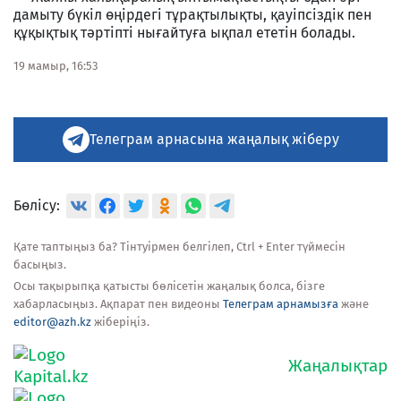
дамыту бүкіл өңірдегі тұрақтылықты, қауіпсіздік пен
құқықтық тәртіпті нығайтуға ықпал ететін болады.
19 мамыр, 16:53
Телеграм арнасына жаңалық жіберу
Бөлісу:
Қате таптыңыз ба? Тінтуірмен белгілеп, Ctrl + Enter түймесін
басыңыз.
Осы тақырыпқа қатысты бөлісетін жаңалық болса, бізге
хабарласыңыз. Ақпарат пен видеоны
Телеграм арнамызға
және
editor@azh.kz
жіберіңіз.