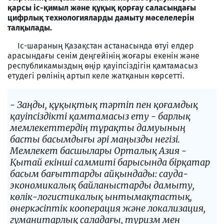
қарсы іс-қимыл және құқық қорғау саласындағы
цифрлық технологияларды дамыту мәселелерін
талқылады.
Іс-шараның Қазақстан астанасында өтуі елдер
арасындағы сенім деңгейінің жоғары екенін және
республикамыздың өңір қауіпсіздігін қамтамасыз
етудегі рөлінің артып келе жатқанын көрсетті.
- Заңды, құқықтық тәртіп пен қоғамдық
қауіпсіздікті қамтамасыз ету - барлық
мемлекеттердің тұрақты дамуының
басты басымдығы әрі маңызды негізі.
Мемлекет басшылары Орталық Азия -
Қытай екінші саммиті барысында бірқатар
басым бағыттарды айқындады: сауда-
экономикалық байланыстарды дамыту,
көлік-логистикалық ынтымақтастық,
өнеркәсіптік кооперация және локализация,
гуманитарлық саладағы, туризм мен