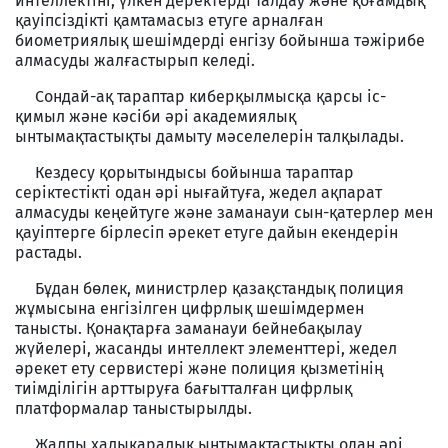
интеллектіні, үлкен деректерді талдау және қоғамдық
қауіпсіздікті қамтамасыз етуге арналған
биометриялық шешімдерді енгізу бойынша тәжірибе
алмасуды жалғастырып келеді.
Сондай-ақ тараптар киберқылмысқа қарсы іс-
қимыл және кәсіби әрі академиялық
ынтымақтастықты дамыту мәселелерін талқылады.
Кездесу қорытындысы бойынша тараптар
серіктестікті одан әрі нығайтуға, жедел ақпарат
алмасуды кеңейтуге және заманауи сын-қатерлер мен
қауіптерге бірлесіп әрекет етуге дайын екендерін
растады.
Бұдан бөлек, министрлер қазақстандық полиция
жұмысына енгізілген цифрлық шешімдермен
танысты. Қонақтарға заманауи бейнебақылау
жүйелері, жасанды интеллект элементтері, жедел
әрекет ету сервистері және полиция қызметінің
тиімділігін арттыруға бағытталған цифрлық
платформалар таныстырылды.
Жалпы халықаралық ынтымақтастықты одан әрі