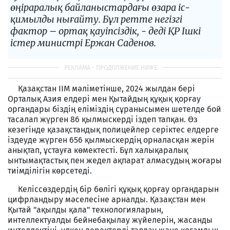
өңіраралық байланыстардағы өзара іс-
қимылды нығайту. Бұл ретте негізгі
фактор – ортақ қауіпсіздік, - деді ҚР Ішкі
істер министрі Ержан Саденов.
Қазақстан ІІМ мәліметінше, 2024 жылдан бері
Орталық Азия елдері мен Қытайдың құқық қорғау
органдары біздің еліміздің сұранысымен шетелде бой
тасалап жүрген 86 қылмыскерді іздеп тапқан. Өз
кезегінде қазақстандық полицейлер серіктес елдерге
іздеуде жүрген 656 қылмыскердің орналасқан жерін
анықтап, ұстауға көмектесті. Бұл халықаралық
ынтымақтастық пен жедел ақпарат алмасудың жоғары
тиімділігін көрсетеді.
Келіссөздердің бір бөлігі құқық қорғау органдарын
цифрландыру мәселесіне арналды. Қазақстан мен
Қытай "ақылды қала" технологияларын,
интеллектуалды бейнебақылау жүйелерін, жасанды