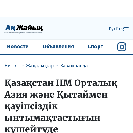
Рус
Eng
Новости
Объявления
Спорт
Негізгі
Жаңалықтар
Қазақстанда
Қазақстан ІІМ Орталық
Азия және Қытаймен
қауіпсіздік
ынтымақтастығын
күшейтуде