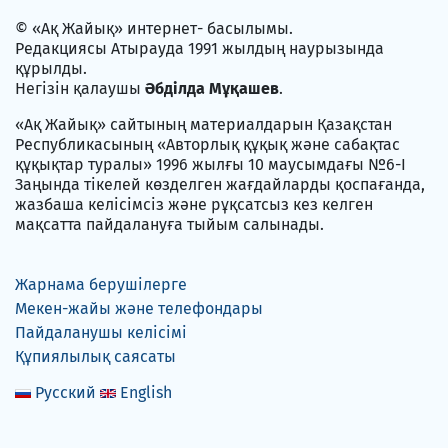
© «Ақ Жайық» интернет- басылымы.
Редакциясы Атырауда 1991 жылдың наурызында
құрылды.
Негізін қалаушы
Әбділда Мұқашев
.
«Ақ Жайық» сайтының материалдарын Қазақстан
Республикасының «Авторлық құқық және сабақтас
құқықтар туралы» 1996 жылғы 10 маусымдағы №6-I
Заңында тікелей көзделген жағдайларды қоспағанда,
жазбаша келісімсіз және рұқсатсыз кез келген
мақсатта пайдалануға тыйым салынады.
Жарнама берушілерге
Мекен-жайы және телефондары
Пайдаланушы келісімі
Құпиялылық саясаты
Русский
English