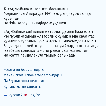
© «Ақ Жайық» интернет- басылымы.
Редакциясы Атырауда 1991 жылдың наурызында
құрылды.
Негізін қалаушы
Әбділда Мұқашев
.
«Ақ Жайық» сайтының материалдарын Қазақстан
Республикасының «Авторлық құқық және сабақтас
құқықтар туралы» 1996 жылғы 10 маусымдағы №6-I
Заңында тікелей көзделген жағдайларды қоспағанда,
жазбаша келісімсіз және рұқсатсыз кез келген
мақсатта пайдалануға тыйым салынады.
Жарнама берушілерге
Мекен-жайы және телефондары
Пайдаланушы келісімі
Құпиялылық саясаты
Русский
English