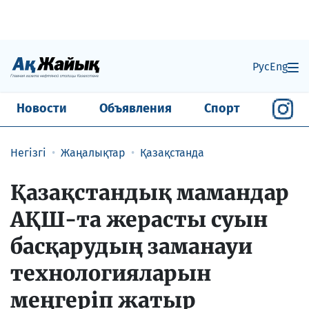
Рус
Eng
Новости
Объявления
Спорт
Негізгі
Жаңалықтар
Қазақстанда
Қазақстандық мамандар
АҚШ-та жерасты суын
басқарудың заманауи
технологияларын
меңгеріп жатыр