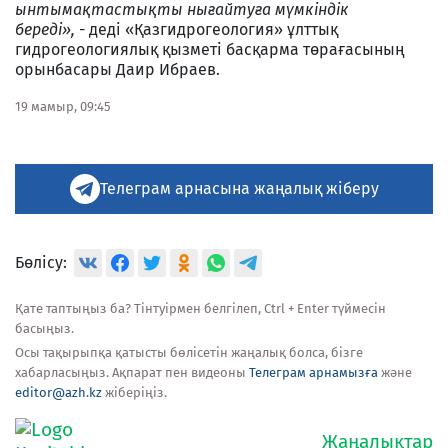
ынтымақтастықты нығайтуға мүмкіндік
береді»,
- деді «Қазгидрогеология» ұлттық
гидрогеологиялық қызметі басқарма төрағасының
орынбасары Даир Ибраев.
19 мамыр, 09:45
Телеграм арнасына жаңалық жіберу
Бөлісу:
Қате таптыңыз ба? Тінтуірмен белгілеп, Ctrl + Enter түймесін
басыңыз.
Осы тақырыпқа қатысты бөлісетін жаңалық болса, бізге
хабарласыңыз. Ақпарат пен видеоны
Телеграм арнамызға
және
editor@azh.kz
жіберіңіз.