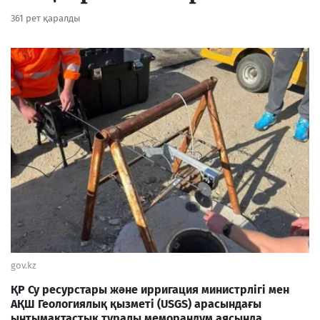
361 рет қаралды
gov.kz
ҚР Су ресурстары және ирригация министрлігі мен
АҚШ Геологиялық қызметі (USGS) арасындағы
ынтымақтастық туралы меморандум аясында