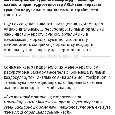
қазақстандық гидрогеологтар АҚШ-тың жерасты
суын басқару саласындағы озық тәжірибесімен
танысты
.
Оқу Бойсе қаласында өтті. Қазақстандық мамандар
Айдахо штатының Су ресурстары ғылыми орталығы
жанындағы жерасты суы оқу орталығының
жұмысымен, жерасты суын мониторингтеу
жүйелерімен, сондай-ақ жерасты су көздерін
модельдеу және қорғау әдістерімен танысты.
Сонымен қатар гидрогеология және жерасты су
ресурстарын басқару мәселелері бойынша ғылыми
кездесулер, техникалық семинарлар мен тәжірибелік
талқылаулар ұйымдастырылды. Барлық шығынды
америкалық тарап өз мойнына алды.
«Бұл тәжірибе отандық гидрогеология
мамандарының біліктілігін арттыруға, жерасты
суын басқарудың заманауи технологияларын енгізуге
және АҚШ сарапшыларымен кәсіби