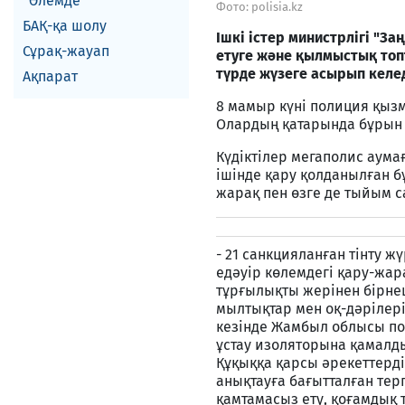
Әлемде
Фото: polisia.kz
БАҚ-қа шолу
Ішкі істер министрлігі "За
Сұрақ-жауап
етуге және қылмыстық топ
түрде жүзеге асырып келед
Ақпарат
8 мамыр күні полиция қызм
Олардың қатарында бұрын с
Күдіктілер мегаполис аума
ішінде қару қолданылған б
жарақ пен өзге де тыйым с
- 21 санкцияланған тінту ж
едәуір көлемдегі қару-жара
тұрғылықты жерінен бірнеш
мылтықтар мен оқ-дәрілері
кезінде Жамбыл облысы по
ұстау изоляторына қамалды
Құқыққа қарсы әрекеттерд
анықтауға бағытталған тер
қамтамасыз ету, қоғамдық 