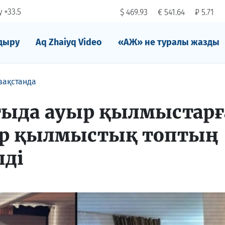
 +33.5
$ 469.93
€ 541.64
₽ 5.71
дыру
Aq Zhaiyq Video
«АЖ» не туралы жазды
зақстанда
тыда ауыр қылмыстарғ
ар қылмыстық топтың
лді