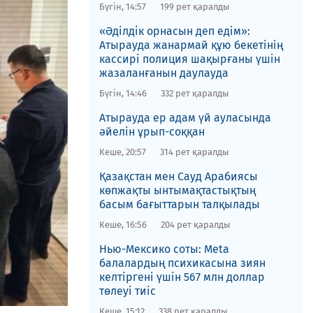
Бүгін, 14:57
199 рет қаралды
«Әділдік орнасын деп едім»:
Атырауда жанармай құю бекетінің
кассирі полиция шақырғаны үшін
жазаланғанын даулауда
Бүгін, 14:46
332 рет қаралды
Атырауда ер адам үй ауласында
әйелін ұрып-соққан
Кеше, 20:57
314 рет қаралды
Қазақстан мен Сауд Арабиясы
көпжақты ынтымақтастықтың
басым бағыттарын талқылады
Кеше, 16:56
204 рет қаралды
Нью-Мексико соты​: Meta
балалардың психикасына зиян
келтіргені үшін 567 млн доллар
төлеуі тиіс
Кеше, 15:12
338 рет қаралды