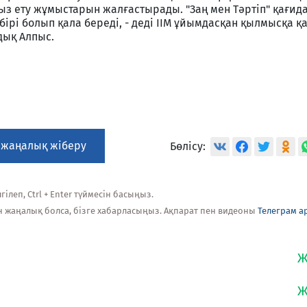
з ету жұмыстарын жалғастырады. "Заң мен Тәртіп" қағида
бірі болып қала береді, - деді ІІМ ұйымдасқан қылмысқа қ
дық Алпыс.
 жаңалық жіберу
Бөлісу:
ілеп, Ctrl + Enter түймесін басыңыз.
н жаңалық болса, бізге хабарласыңыз. Ақпарат пен видеоны
Телеграм а