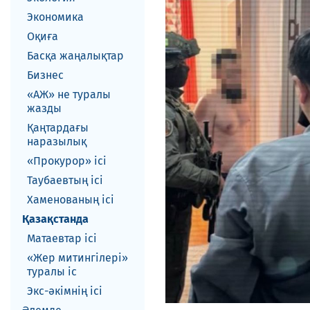
Экономика
Оқиға
Басқа жаңалықтар
Бизнес
«АЖ» не туралы
жазды
Қаңтардағы
наразылық
«Прокурор» ісі
Таубаевтың ісі
Хаменованың ісі
Қазақстанда
Матаевтар ici
«Жер митингілері»
туралы іс
Экс-әкiмнiң iсi