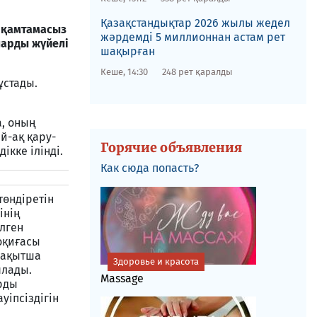
Қазақстандықтар 2026 жылы жедел
і қамтамасыз
жәрдемді 5 миллионнан астам рет
ларды жүйелі
шақырған
Кеше, 14:30
248 рет қаралды
ұстады.
а, оның
й-ақ қару-
Горячие объявления
ікке ілінді.
Как сюда попасть?
төндіретін
інің
ілген
оқиғасы
уақытша
Здоровье и красота
ялады.
Massage
рды
уіпсіздігін