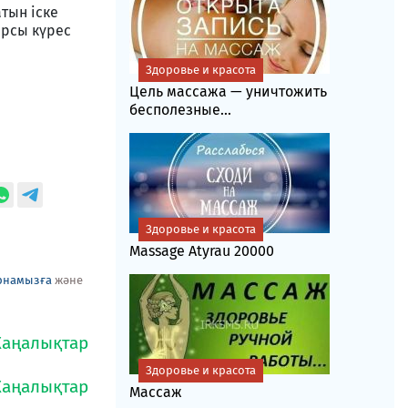
тын іске
арсы күрес
Здоровье и красота
Цель массажа — уничтожить
бесполезные...
Здоровье и красота
Massage Atyrau 20000
рнамызға
және
Здоровье и красота
Массаж