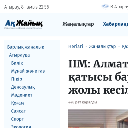
В Атырау
Атырау, 8 тамыз
22
56
Жаңалықтар
Хабарлан
Негізгі
Жаңалықтар
Қа
Барлық жаңалық
Атырауда
ІІМ: Алма
Билік
Мұнай және газ
қатысы б
Пікір
жолы кесі
Денсаулық
Мәдениет
448 рет қаралды
Қоғам
Саясат
Спорт
Экология