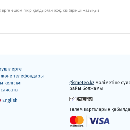
Әзірге ешкім пікір қалдырған жоқ, сіз бірінші жазыңыз
рушілерге
 және телефондары
gismeteo.kz
мәліметіне сүй
 келісімі
райы болжамы
 саясаты
English
Төлем карталарын қабылд