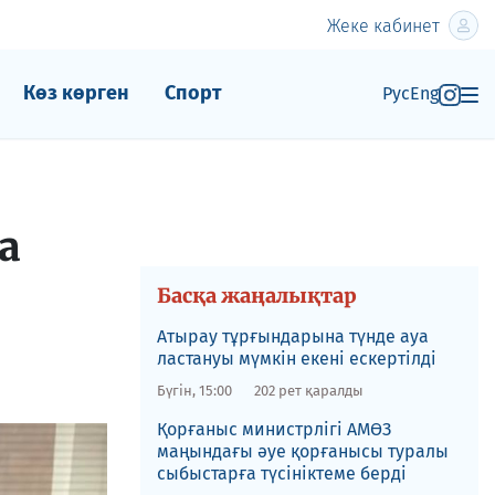
Жеке кабинет
Көз көрген
Спорт
Рус
Eng
а
Басқа жаңалықтар
Атырау тұрғындарына түнде ауа
ластануы мүмкін екені ескертілді
Бүгін, 15:00
202 рет қаралды
Қорғаныс министрлігі АМӨЗ
маңындағы әуе қорғанысы туралы
сыбыстарға түсініктеме берді