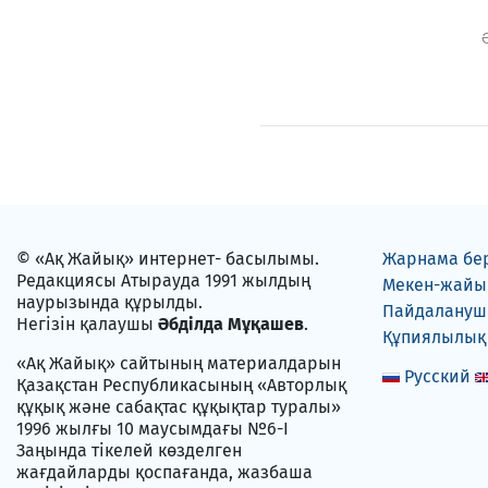
© «Ақ Жайық» интернет- басылымы.
Жарнама бе
Редакциясы Атырауда 1991 жылдың
Мекен-жайы
наурызында құрылды.
Пайдаланушы
Негізін қалаушы
Әбділда Мұқашев
.
Құпиялылық
«Ақ Жайық» сайтының материалдарын
Русский
Қазақстан Республикасының «Авторлық
құқық және сабақтас құқықтар туралы»
1996 жылғы 10 маусымдағы №6-I
Заңында тікелей көзделген
жағдайларды қоспағанда, жазбаша