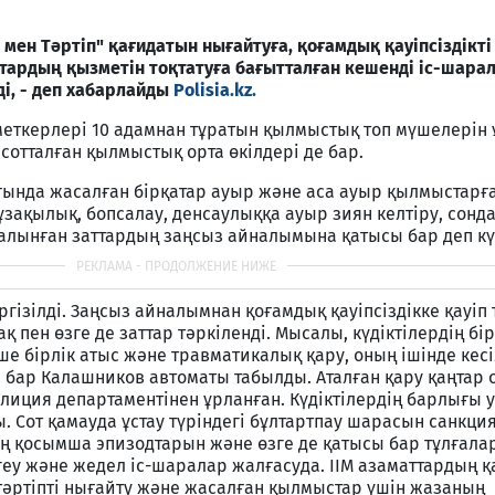
ң мен Тәртіп" қағидатын нығайтуға, қоғамдық қауіпсіздікт
тардың қызметін тоқтатуға бағытталған кешенді іс-шара
і, - деп хабарлайды
Polisia.kz.
еткерлері 10 адамнан тұратын қылмыстық топ мүшелерін 
отталған қылмыстық орта өкілдері де бар.
ғында жасалған бірқатар ауыр және аса ауыр қылмыстарғ
ұзақылық, бопсалау, денсаулыққа ауыр зиян келтіру, сонда
алынған заттардың заңсыз айналымына қатысы бар деп күд
үргізілді. Заңсыз айналымнан қоғамдық қауіпсіздікке қауіп 
қ пен өзге де заттар тәркіленді. Мысалы, күдіктілердің бір
е бірлік атыс және травматикалық қару, оның ішінде кес
 бар Калашников автоматы табылды. Аталған қару қаңтар 
лиция департаментінен ұрланған. Күдіктілердің барлығы 
. Сот қамауда ұстау түріндегі бұлтартпау шарасын санкци
ің қосымша эпизодтарын және өзге де қатысы бар тұлғала
геу және жедел іс-шаралар жалғасуда. ІІМ азаматтардың қа
тәртіпті нығайту және жасалған қылмыстар үшін жазаның