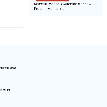
Массаж массаж массаж массаж
Релакс-массаж...
енген ауа-
аймыз