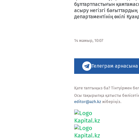
бұлтартпастығын қамтамасы
асыру негізгі бағыттардың 
департаментінің өкілі Қуан
14 мамыр, 10:07
Телеграм арнасына
Қате таптыңыз ба? Тінтуірмен белг
Осы тақырыпқа қатысты бөлісеті
editor@azh.kz
жіберіңіз.