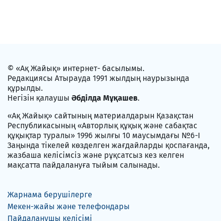
© «Ақ Жайық» интернет- басылымы.
Редакциясы Атырауда 1991 жылдың наурызында
құрылды.
Негізін қалаушы
Әбділда Мұқашев
.
«Ақ Жайық» сайтының материалдарын Қазақстан
Республикасының «Авторлық құқық және сабақтас
құқықтар туралы» 1996 жылғы 10 маусымдағы №6-I
Заңында тікелей көзделген жағдайларды қоспағанда,
жазбаша келісімсіз және рұқсатсыз кез келген
мақсатта пайдалануға тыйым салынады.
Жарнама берушілерге
Мекен-жайы және телефондары
Пайдаланушы келісімі