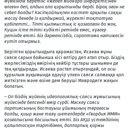
мүмкіндік беретін: «жедел миокард инфарктісінен
өлген» деп, алдын ала қорытынды берді. Бірақ оған не
себеп болды? Кәсіпқойлықпен кастет арқылы соққы
жасау денеде із қалдырмай, жүректі тоқтатуға
қабілетті... Тіпті қылмыстық іс қозғалған да жоқ.
Куцин істе тіпті күдікті ретінде емес, куәгер
ретінде өтті. Біз дәрменсізбіз, сараптама нәтижесін
күтіп отырмыз.
Берілген қорытындыға қарамастан, Исаева мұны
саяси сарын бойынша кісі өлтіру деп атап отыр. Біздің
жерлесіміздің өмірінің кейбір тұстары шынымен де
таң қалдырады. Исаева растап отырғандай, ол осы
құрылым ауқымында едәуір үлкен саяси салмаққа қол
жеткізген және өзіне дем беруші Мавродиге жақын
болатын.
– Ол біздің жүйенің идеологиялық-саяси жұмысының
жүйесінде белсенді өмір сүрді. Мәскеу саяси
партиясының бастауыш ұйымының төрағасы
болды, қиыр және таяу шетелдерде «Гвардия МММ»
қозғалысына басшылық етті. Біз АҚШ үстемдігінің
қалыптасқан тәртібімен, долларлық қаржы