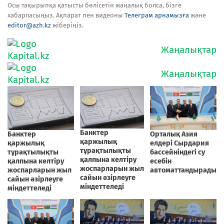
Осы тақырыпқа қатысты бөлісетін жаңалық болса, бізге
хабарласыңыз. Ақпарат пен видеоны
Телеграм арнамызға
және
editor@azh.kz
жіберіңіз.