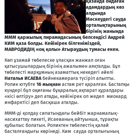
қазанда ондаған
адамдардың көз
алдында
Мәскеудегі сауда
орталықтарының
бірінің жанында
МММ қаржылық пирамидасының белсендісі Андрей
КИМ қаза болды. Кейінірек білгеніміздей,
МАВРОДИДІҢ «оң қолы» Атыраудың тумасы екен.
Көп ұзамай төбелеске ұласқан жанжал оған
қатысушылардың бірінің ажалымен аяқталды. Бұл
төбелесті марқұмның азаматтық некедегі әйелі
Наталья ИСАЕВА
бейнекамераға түсіріп алыпты.
Ролик ютубте
16 мыңнан
астам рет қаралған. Бастапқы
күндері бұл оқиғаны бұқаралық ақпарат құралдары
«кісі өлтіру» деп атады, кейінірек ол жедел миокард
инфарктісі деп басқаша аталды.
МММ-ді қолдау сипатындағы бейбіт жарнамалық-
насихаттау пикеті, Исаеваның айтуынша, тұрақты
құбылыс болатын. Роликтен төбелестің қалай
басталғандығы көрінеді. Ким сауда орталығының