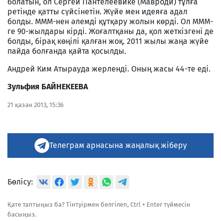
болатын, ол Сергей Пантелеевике (Мавроди) тұлға
ретінде қатты сүйсінетін. Жүйе мен идеяға адал
болды. МММ-нен әлемді құтқару жолын көрді. Ол МММ-
ге 90-жылдары кірді. Жоғалтқаны да, қол жеткізгені де
болды, бірақ көңілі қалған жоқ. 2011 жылы жаңа жүйе
пайда болғанда қайта қосылды.
Андрей Ким Атырауда жерленді. Оның жасы 44-те еді.
Зульфия БАЙНЕКЕЕВА
21 қазан 2013, 15:36
Телеграм арнасына жаңалық жіберу
Бөлісу:
Қате таптыңыз ба? Тінтуірмен белгілеп, Ctrl + Enter түймесін
басыңыз.