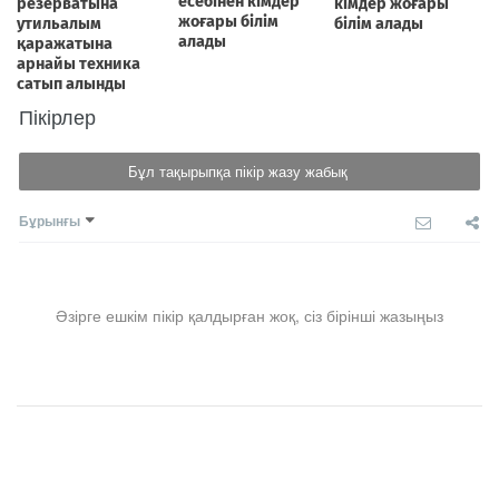
Пікірлер
Бұл тақырыпқа пікір жазу жабық
Бұрынғы
Әзірге ешкім пікір қалдырған жоқ, сіз бірінші жазыңыз