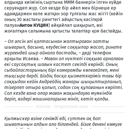
алдында киімінің сыртына МММ баннерін ілген күйде
серуендеп жүр. Сол кезде бір әйел мен бірнеше ер
адамдармен келе жатқан зор тұлғалы жас жігіт (кейін
оның 30 жастағы рингтегі айқастың кәсіпқой
палуан
Антон КУЦИН
) айқайлап шақырып, өзі
жоғалтқан салымына қатысты талаптар қоя бастайды.
– Ол әлсін әлі қалтасынан жалтыраған затты
шығарып, басына, кеудесіне соққылар жасап, рингте
жүргендей шыр айнала бастады
, – деді телефон
арқылы Исаева.
– Маған ол нүктелі соққыға арналған
екі саусақтық шағын кастет секілді көрінді. Оның
сыбайластарының бірі камерамды көлегейлеп, мені
тықсыра берді. Біздің басқа қызметкеріміз тағы бір
соққыдан кейін Андрейдің жанары шыңылтырланып,
тізерлеп отыра қалып, содан соң құлағанын көріпті.
Сол кезде ғана олар маған жақындауға мүмкіндік
беріп, өздері машиналарына мініп, кетіп қалды.
Қылмыскер өзіне сенімді еді, сүттен ақ боп
шығатынын алдын ала білгендей. Бізге денені көмуге