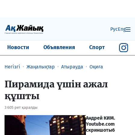
Рус
Eng
Новости
Объявления
Спорт
Негізгі
Жаңалықтар
Атырауда
Оқиға
Пирамида үшін ажал
құшты
3 605 рет қаралды
Андрей КИМ.
Youtube.com
скриншоты
6