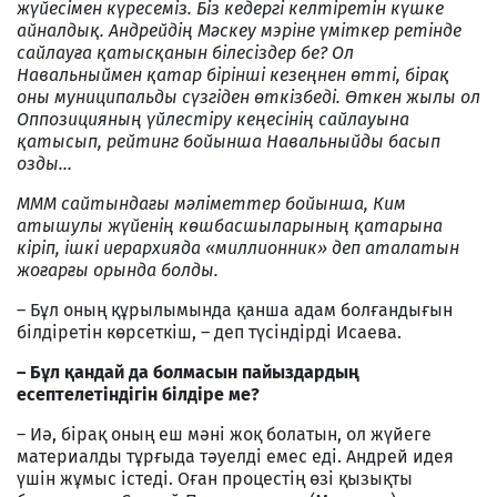
жүйесімен күресеміз. Біз кедергі келтіретін күшке
айналдық. Андрейдің Мәскеу мэріне үміткер ретінде
сайлауға қатысқанын білесіздер бе? Ол
Навальныймен қатар бірінші кезеңнен өтті, бірақ
оны муниципальды сүзгіден өткізбеді. Өткен жылы ол
Оппозицияның үйлестіру кеңесінің сайлауына
қатысып, рейтинг бойынша Навальныйды басып
озды...
МММ сайтындағы мәліметтер бойынша, Ким
атышулы жүйенің көшбасшыларының қатарына
кіріп, ішкі иерархияда «миллионник» деп аталатын
жоғарғы орында болды.
– Бұл оның құрылымында қанша адам болғандығын
білдіретін көрсеткіш, – деп түсіндірді Исаева.
– Бұл қандай да болмасын пайыздардың
есептелетіндігін білдіре ме?
– Иә, бірақ оның еш мәні жоқ болатын, ол жүйеге
материалды тұрғыда тәуелді емес еді. Андрей идея
үшін жұмыс істеді. Оған процестің өзі қызықты