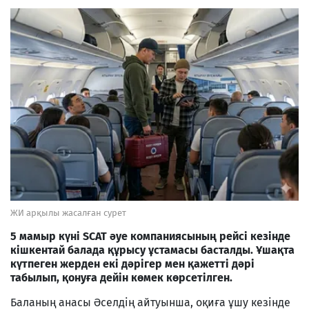
ЖИ арқылы жасалған сурет
5 мамыр күні SCAT әуе компаниясының рейсі кезінде
кішкентай балада құрысу ұстамасы
басталды. Ұшақта
күтпеген жерден екі дәрігер мен қажетті дәрі
табылып, қонуға дейін көмек көрсетілген.
Баланың анасы Әселдің айтуынша, оқиға ұшу кезінде