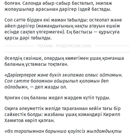
болған. Салонда абыр-сабыр басталып, экипаж
жолаушылар арасынан дәрігер іздей бастады.
Сол сәтте бірден екі маман табылды: остеопат және
әйел-дәрігер (мамандығының нақты атауын ешкім
есінде сақтап үлгермеген). Ең бастысы — құрысуға
қарсы дәрі табылды.
Әселдің сөзінше, олардың көмегімен ұшақ қонғанша
баланың ұстамасы тоқтаған.
«Дәрігерлерге және бүкіл экипажға алғыс айтамын.
Сол сәтте баламнан айырылып қаламын деп
ойладым»,
— деп жазды ол.
Қонған соң баланы жедел жәрдем күтіп тұрды.
Оқиға әлеуметтік желіде тарағаннан кейін тағы бір
сәйкестік болды: жазбаны ұшақ командирі Кирилл
Хамитов көріп қалған.
«Өз тарапымнан барынша қауіпсіз жылдамдықты