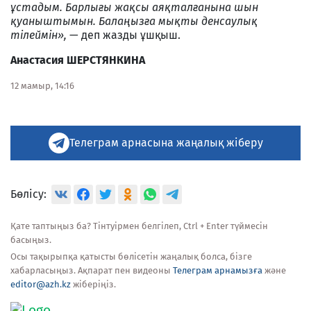
ұстадым. Барлығы жақсы аяқталғанына шын
қуаныштымын. Балаңызға мықты денсаулық
тілеймін»,
— деп жазды ұшқыш.
Анастасия ШЕРСТЯНКИНА
12 мамыр, 14:16
Телеграм арнасына жаңалық жіберу
Бөлісу:
Қате таптыңыз ба? Тінтуірмен белгілеп, Ctrl + Enter түймесін
басыңыз.
Осы тақырыпқа қатысты бөлісетін жаңалық болса, бізге
хабарласыңыз. Ақпарат пен видеоны
Телеграм арнамызға
және
editor@azh.kz
жіберіңіз.