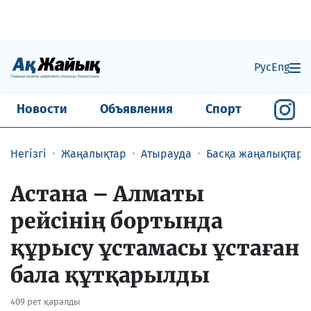
Рус
Eng
Новости
Объявления
Спорт
Негізгі
Жаңалықтар
Атырауда
Басқа жаңалықтар
Астана – Алматы
рейсінің бортында
құрысу ұстамасы ұстаған
бала құтқарылды
409 рет қаралды