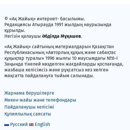
© «Ақ Жайық» интернет- басылымы.
Редакциясы Атырауда 1991 жылдың наурызында
құрылды.
Негізін қалаушы
Әбділда Мұқашев
.
«Ақ Жайық» сайтының материалдарын Қазақстан
Республикасының «Авторлық құқық және сабақтас
құқықтар туралы» 1996 жылғы 10 маусымдағы №6-I
Заңында тікелей көзделген жағдайларды қоспағанда,
жазбаша келісімсіз және рұқсатсыз кез келген
мақсатта пайдалануға тыйым салынады.
Жарнама берушілерге
Мекен-жайы және телефондары
Пайдаланушы келісімі
Құпиялылық саясаты
Русский
English