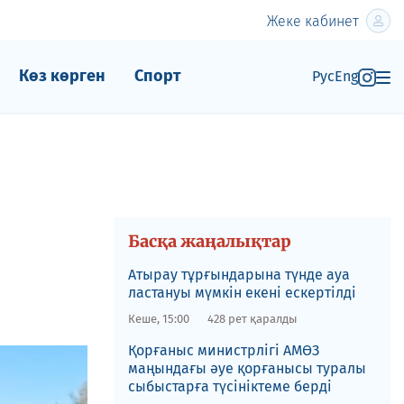
Жеке кабинет
Көз көрген
Спорт
Рус
Eng
Басқа жаңалықтар
Атырау тұрғындарына түнде ауа
ластануы мүмкін екені ескертілді
Кеше, 15:00
428 рет қаралды
Қорғаныс министрлігі АМӨЗ
маңындағы әуе қорғанысы туралы
сыбыстарға түсініктеме берді