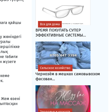
амаға қайшы
Все для дома
ВРЕМЯ ПОКУПАТЬ СУПЕР
ЭФФЕКТИВНЫЕ СИСТЕМЫ...
 жөніндегі
уралы
кершілікке
алық
не табиғи
н жүзеге
Сельское хозяйство
Чернозём в мешках самовывозом
екеме
фасoван...
к.
 Жем өзені
лыптасқан
Здоровье и красота