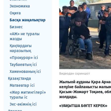
Экономика
Оқиға
Басқа жаңалықтар
Бизнес
«АЖ» не туралы
жазды
Қаңтардағы
наразылық
«Прокурор» ісі
Таубаевтың ісі
Хаменованың ісі
Видеодан скриншот
Қазақстанда
Жылыой ауданы Қара Арна 
Матаевтар ici
келуіне байланысты малым
Қасым-Жомарт Тоқаев, обл
«Жер митингілері»
жолдады.
туралы іс
Экс-әкiмнiң iсi
«УАҚЫТША БӨГЕТ КЕРЕК»