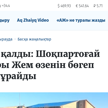
 +34.4
$ 469.93
€ 541.64
₽ 5.71
дыру
Aq Zhaiyq Video
«АЖ» не туралы жазды
ырауда
Басқа жаңалықтар
 қалды: Шоқпартоғай
ы Жем өзенін бөгеп
сұрайды