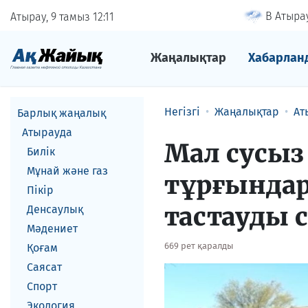
В Атырау
Атырау, 9 тамыз
12
11
Жаңалықтар
Хабарлан
Негізгі
Жаңалықтар
Ат
Барлық жаңалық
Атырауда
Мал сусыз
Билік
Мұнай және газ
тұрғындар
Пікір
тастауды 
Денсаулық
Мәдениет
669 рет қаралды
Қоғам
Саясат
Спорт
Экология