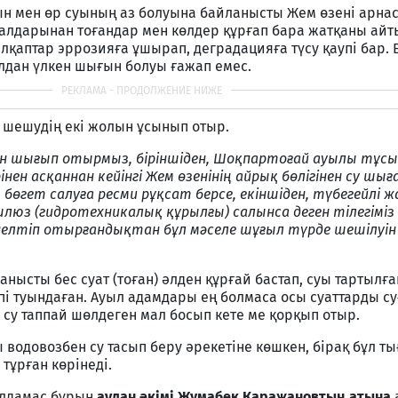
 мен өр суының аз болуына байланысты Жем өзені арна
салдарынан тоғандар мен көлдер құрғап бара жатқаны ай
қаптар эррозияға ұшырап, деградацияға түсу қаупі бар. 
лдан үлкен шығын болуы ғажап емес.
 шешудің екі жолын ұсынып отыр.
н шығып отырмыз, біріншіден, Шоқпартоғай ауылы тұсы
нен асқаннан кейінгі Жем өзенінің айрық бөлігінен су шығ
өгет салуға ресми рұқсат берсе, екіншіден, түбегейлі 
юз (гидротехникалық құрылғы) салынса деген тілегіміз б
елтіп отырғандықтан бұл мәселе шұғыл түрде шешілуін
нысты бес суат (тоған) әлден құрғай бастап, суы тартылғ
і туындаған. Ауыл адамдары ең болмаса осы суаттарды с
і су таппай шөлдеген мал босып кете ме қорқып отыр.
водовозбен су тасып беру әрекетіне көшкен, бірақ бұл т
тұрған көрінеді.
олдамас бұрын
аудан әкімі Жұмабек Қаражановтың атына