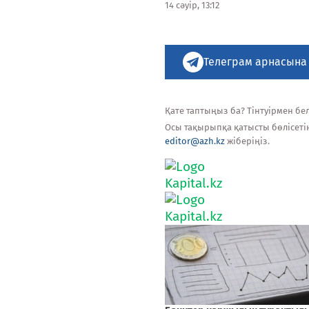
14 сәуір, 13:12
Телеграм арнасына
Қате таптыңыз ба? Тінтуірмен белг
Осы тақырыпқа қатысты бөлісеті
editor@azh.kz
жіберіңіз.