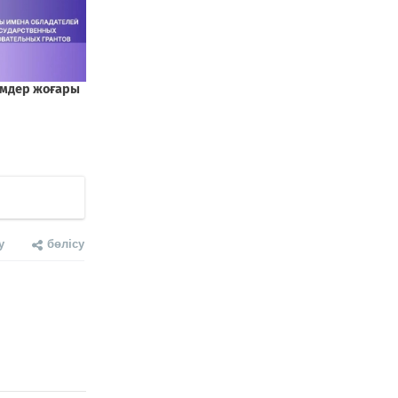
у
бөлісу