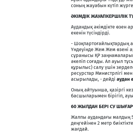
соның жауабын күтіп жүрг
ӘКІМДІК ЖАУАПКЕРШІЛІК Т
Аудандық әкімдікте өзен 
екенін түсіндірді.
- Шоқпартоғайлықтардың 
Үндеуінде Жем Жем өзені 
сұранысы ҚР заңнамалары
әкеліп соғады. Ал ауыл тұ
құрылыс) салу үшін зерделе
ресурстар Министрлігі ме
асырылады, - дейді
аудан 
Оның айтуынша, қазіргі ке
басшыларымен бірігіп, ауы
60 ЖЫЛДАН БЕРІ СУ ШЫҒ
Жалпы аудандағы малдың 5
деңгейінен 2 метр биіктік
жағдай.