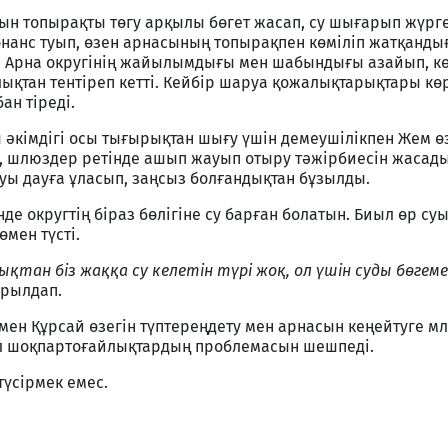
ын топырақты төгу арқылы бөгет жасап, су шығарып жүрге
анс туып, өзен арнасының топырақпен көміліп жатқанды
а Арна округінің жайылымдығы мен шабындығы азайып, к
ықтан тентіреп кетті. Кейбір шаруа қожалықтарықтары кө
ан тіреді.
әкімдігі осы тығырықтан шығу үшін демеушілікпен Жем ө
, шлюздер ретінде ашып жауып отыру тәжірбиесін жасады
луы дауға ұласып, заңсыз болғандықтан бұзылды.
де округтің біраз бөлігіне су барған болатын. Биыл өр суы 
өмен түсті.
ықтан біз жаққа су келетін түрі жоқ, ол үшін суды бөгем
ырылдап.
 мен Құрсай өзегін түптереңдету мен арнасын кеңейтуге м
л шоқпартоғайлықтардың проблемасын шешпеді.
түсірмек емес.