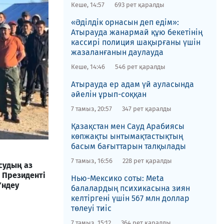
Кеше, 14:57
693 рет қаралды
«Әділдік орнасын деп едім»:
Атырауда жанармай құю бекетінің
кассирі полиция шақырғаны үшін
жазаланғанын даулауда
Кеше, 14:46
546 рет қаралды
Атырауда ер адам үй ауласында
әйелін ұрып-соққан
7 тамыз, 20:57
347 рет қаралды
Қазақстан мен Сауд Арабиясы
көпжақты ынтымақтастықтың
басым бағыттарын талқылады
7 тамыз, 16:56
228 рет қаралды
судың аз
 Президенті
Нью-Мексико соты​: Meta
Үндеу
балалардың психикасына зиян
келтіргені үшін 567 млн доллар
төлеуі тиіс
7 тамыз, 15:12
364 рет қаралды