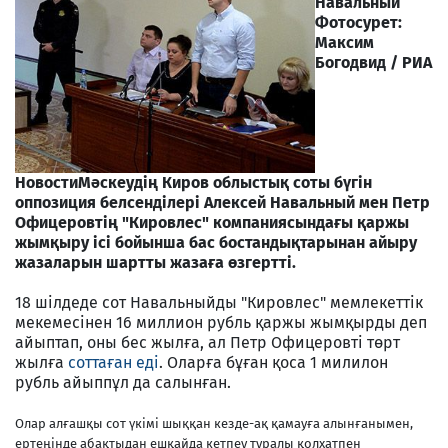
Навальный
Фотосурет:
Максим
Богодвид / РИА
Новости
Мәскеудің Киров облыстық соты бүгін
оппозиция белсенділері Алексей Навальный мен Петр
Офицеровтің "Кировлес" компаниясындағы қаржы
жымқыру ісі бойынша бас бостандықтарынан айыру
жазаларын шартты жазаға өзгертті.
18 шілдеде сот Навальныйды "Кировлес" мемлекеттік
мекемесінен 16 миллион рубль қаржы жымқырды деп
айыптап, оны бес жылға, ал Петр Офицеровті төрт
жылға
соттаған еді
. Оларға бұған қоса 1 милилон
рубль айыппұл да салынған.
Олар алғашқы сот үкімі шыққан кезде-ақ қамауға алынғанымен,
ертеңінде абақтыдан ешқайда кетпеу туралы қолхатпен