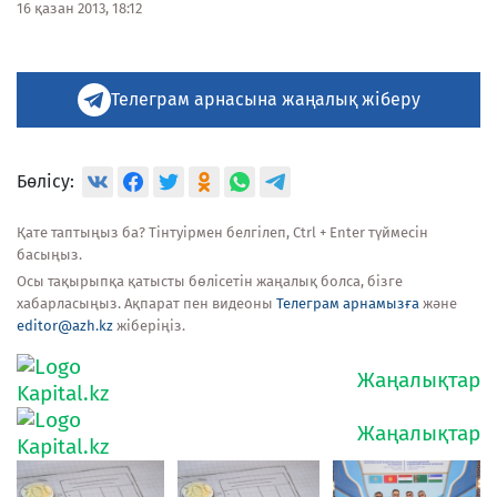
16 қазан 2013, 18:12
Телеграм арнасына жаңалық жіберу
Бөлісу:
Қате таптыңыз ба? Тінтуірмен белгілеп, Ctrl + Enter түймесін
басыңыз.
Осы тақырыпқа қатысты бөлісетін жаңалық болса, бізге
хабарласыңыз. Ақпарат пен видеоны
Телеграм арнамызға
және
editor@azh.kz
жіберіңіз.