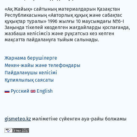
«Ақ Жайық» сайтының материалдарын Қазақстан
Республикасының «Авторлық құқық және сабақтас
құқықтар туралы» 1996 жылғы 10 маусымдағы №6-I
Заңында тікелей көзделген жағдайларды қоспағанда,
жазбаша келісімсіз және рұқсатсыз кез келген
мақсатта пайдалануға тыйым салынады.
Жарнама берушілерге
Мекен-жайы және телефондары
Пайдаланушы келісімі
Құпиялылық саясаты
Русский
English
gismeteo.kz
мәліметіне сүйенген ауа-райы болжамы