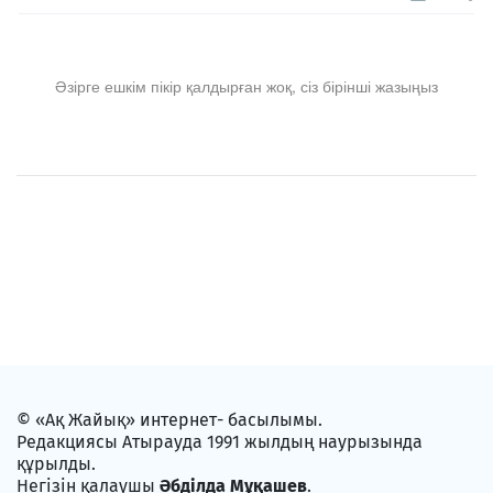
Әзірге ешкім пікір қалдырған жоқ, сіз бірінші жазыңыз
© «Ақ Жайық» интернет- басылымы.
Редакциясы Атырауда 1991 жылдың наурызында
құрылды.
Негізін қалаушы
Әбділда Мұқашев
.