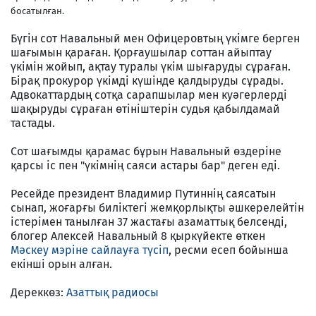
босатылған.
Бүгін сот Навальный мен Офицеровтың үкімге берген
шағымын қараған. Қорғаушылар соттан айыптау
үкімін жойып, ақтау туралы үкім шығаруды сұраған.
Бірақ прокурор үкімді күшінде қалдыруды сұрады.
Адвокаттардың сотқа сарапшылар мен куәгерлерді
шақыруды сұраған өтініштерін судья қабылдамай
тастады.
Сот шағымды қарамас бұрын Навальный өздеріне
қарсы іс пен "үкімнің саяси астары бар" деген еді.
Ресейде президент Владимир Путиннің саясатын
сынап, жоғарғы биліктегі жемқорлықты әшкерелейтін
істерімен танылған 37 жастағы азаматтық белсенді,
блогер Алексей Навальный 8 қыркүйекте өткен
Мәскеу мэріне сайлауға түсіп
, ресми есеп бойынша
екінші орын алған.
Дереккөз:
Азаттық радиосы