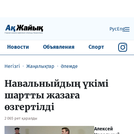
Рус
Eng
Новости
Объявления
Спорт
Негізгі
Жаңалықтар
Әлемде
Навальныйдың үкімі
шартты жазаға
өзгертілді
2 065 рет қаралды
Алексей