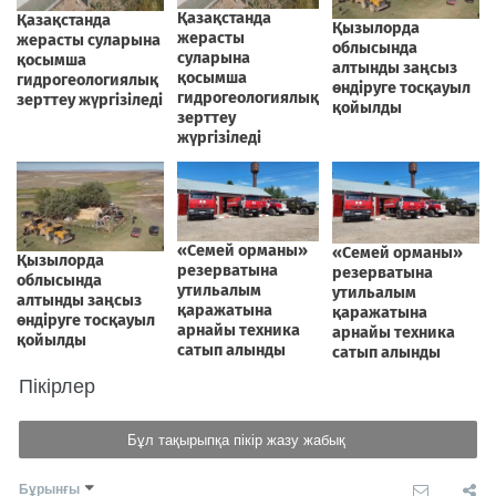
Пікірлер
Бұл тақырыпқа пікір жазу жабық
Бұрынғы