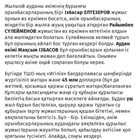
Жылыой ауданы әкімінің бұрынғы
орынбасарларының бірі
Ізбасар ЕЛТЕЗЕРОВ
жұмыс
орнын өз еркімен босатса, әкім орынбасарының
міндетін бір жылға жуық уақытша атқарған
Райымбек
СҮЛЕЙМЕНОВ
жұмыстан өз еркімен кететінін алдын
ала мәлімдеген болатын. Сүлейменов келмей тұрып
бұл орынның айлап бос тұрған кездері болды.
Аудан
әкімі Мақсым ІЗБАСОВ
бұл орынбасарын қолынан іс
келетін мықты маман деп бағалайтын. Онымен
қоштасу өзіне оңай соқпаған болуы керек.
Бүгінде ТШО-ның «Игілік» бағдарламасы шеңберінде
жүргізіліп жатқан және
45
млн
долларға (бұл да
жетпей, қосымша қаржы сұратып жатқан)бағаланған
Құлсары қаласындағы жаңа су құбыры құрылысы
биліктің басын қатырған мәселеге айналды. Бұдан
үш
жыл бұрын басталған, қыруар қаржы тұратын су
құбырын тарту жұмыстарының қашан бітетіні, немен
аяқталатыны белгісіз. Бұл - бір. Екіншіден, әкім
орынбасарларының аудандағы аяқталған құрылыс
жұмыстарына жауапты болып, қабылдау актісіне қол
қоятыны түсінікті. Алайда, соңғы кездері