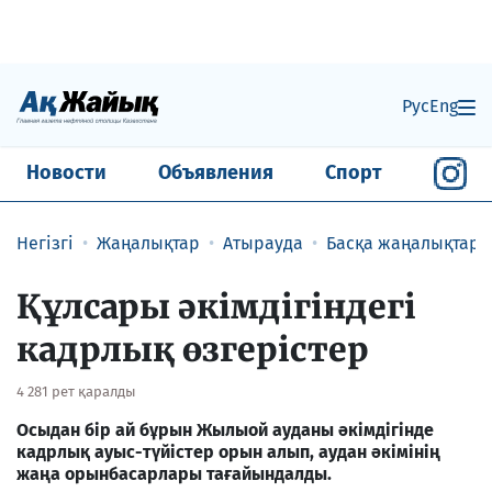
Рус
Eng
Новости
Объявления
Спорт
Негізгі
Жаңалықтар
Атырауда
Басқа жаңалықтар
Құлсары әкімдігіндегі
кадрлық өзгерістер
4 281 рет қаралды
Осыдан бір ай бұрын Жылыой ауданы әкімдігінде
кадрлық ауыс-түйістер орын алып, аудан әкімінің
жаңа орынбасарлары тағайындалды.