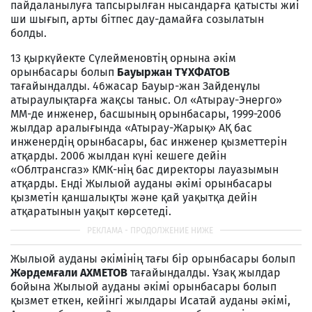
пайдаланылуға тапсырылған нысандарға қатысты жиі
ши шығып, арты бітпес дау-дамайға созылатын
болды.
13 қыркүйекте Сүлейменовтің орнына әкім
орынбасары болып
Бауыржан ТҰХФАТОВ
тағайындалды. 46жасар Бауыр-жан Зайденұлы
атыраулықтарға жақсы таныс. Ол «Атырау-Энерго»
ММ-де инженер, басшының орынбасары, 1999-2006
жылдар аралығында «Атырау-Жарық» АҚ бас
инженердің орынбасары, бас инженер қызметтерін
атқарды. 2006 жылдан күні кешеге дейін
«Облтрансгаз» КМК-нің бас директоры лауазымын
атқарды. Енді Жылыой ауданы әкімі орынбасары
қызметін қаншалықты және қай уақытқа дейін
атқаратынын уақыт көрсетеді.
Жылыой ауданы әкімінің тағы бір орынбасары болып
Жәрдемғали АХМЕТОВ
тағайындалды. Ұзақ жылдар
бойына Жылыой ауданы әкімі орынбасары болып
қызмет еткен, кейінгі жылдары Исатай ауданы әкімі,