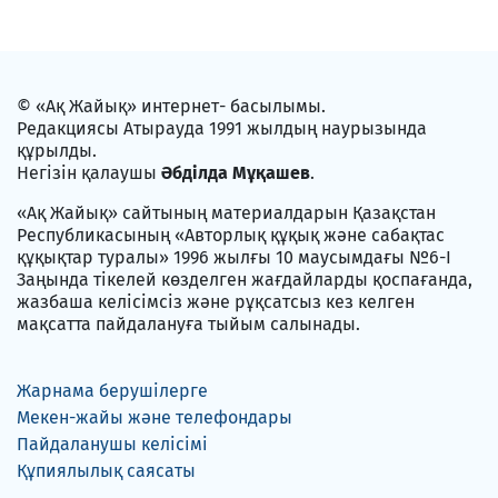
© «Ақ Жайық» интернет- басылымы.
Редакциясы Атырауда 1991 жылдың наурызында
құрылды.
Негізін қалаушы
Әбділда Мұқашев
.
«Ақ Жайық» сайтының материалдарын Қазақстан
Республикасының «Авторлық құқық және сабақтас
құқықтар туралы» 1996 жылғы 10 маусымдағы №6-I
Заңында тікелей көзделген жағдайларды қоспағанда,
жазбаша келісімсіз және рұқсатсыз кез келген
мақсатта пайдалануға тыйым салынады.
Жарнама берушілерге
Мекен-жайы және телефондары
Пайдаланушы келісімі
Құпиялылық саясаты