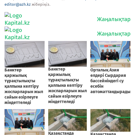
editor@azh.kz
жіберіңіз.