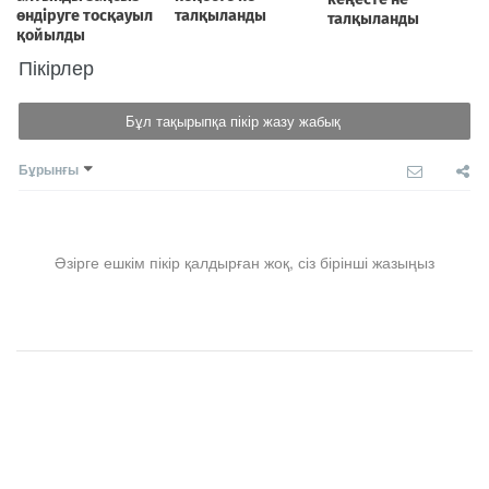
Пікірлер
Бұл тақырыпқа пікір жазу жабық
Бұрынғы
Әзірге ешкім пікір қалдырған жоқ, сіз бірінші жазыңыз