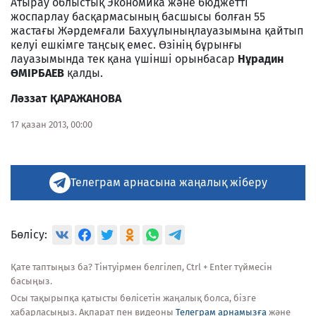
Атырау облыстық Экономика және бюджетті
жоспарлау басқармасының басшысы болған 55
жастағы Жәрдемғали Бахуұлыныңлауазымына қайтып
келуі ешкімге таңсық емес. Өзінің бұрынғы
лауазымында тек қана үшінші орынбасар
Нұрадин
ӨМІРБАЕВ
қалды.
Ләззат ҚАРАЖАНОВА
17 қазан 2013, 00:00
Телеграм арнасына жаңалық жіберу
Бөлісу:
Қате таптыңыз ба? Тінтуірмен белгілеп, Ctrl + Enter түймесін
басыңыз.
Осы тақырыпқа қатысты бөлісетін жаңалық болса, бізге
хабарласыңыз. Ақпарат пен видеоны
Телеграм арнамызға
және