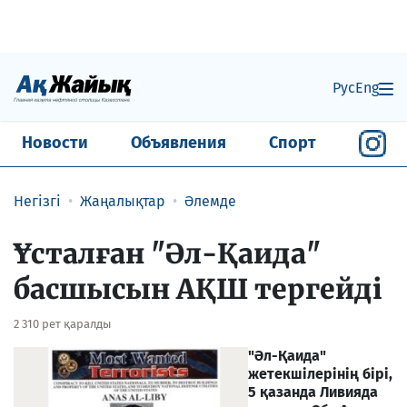
Рус
Eng
Новости
Объявления
Спорт
Негізгі
Жаңалықтар
Әлемде
Ұсталған "Әл-Қаида"
басшысын АҚШ тергейді
2 310 рет қаралды
"Әл-Қаида"
жетекшілерінің бірі,
5 қазанда Ливияда