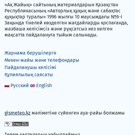
«Ақ Жайық» сайтының материалдарын Қазақстан
Республикасының «Авторлық құқық және сабақтас
құқықтар туралы» 1996 жылғы 10 маусымдағы №6-I
Заңында тікелей көзделген жағдайларды қоспағанда,
жазбаша келісімсіз және рұқсатсыз кез келген
мақсатта пайдалануға тыйым салынады.
Жарнама берушілерге
Мекен-жайы және телефондары
Пайдаланушы келісімі
Құпиялылық саясаты
Русский
English
gismeteo.kz
мәліметіне сүйенген ауа-райы болжамы
Төлем карталарын қабылдаймыз