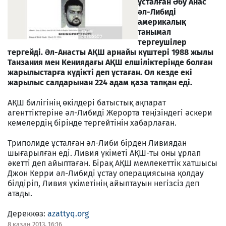
ұсталған Әбу Анас
әл-Либиді
америкалық
танымал
тергеушілер
тергейді. Әл-Анасты АҚШ арнайы күштері 1988 жылы
Танзания мен Кениядағы АҚШ елшіліктерінде болған
жарылыстарға күдікті деп ұстаған. Ол кезде екі
жарылыс салдарынан 224 адам қаза тапқан еді.
АҚШ билігінің өкілдері батыстық ақпарат
агенттіктеріне әл-Либиді Жерорта теңізіндегі әскери
кемелердің бірінде тергейтінін хабарлаған.
Триполиде ұсталған әл-Либи бірден Ливиядан
шығарылған еді. Ливия үкіметі АҚШ-ты оны ұрлап
әкетті деп айыптаған. Бірақ АҚШ мемлекеттік хатшысы
Джон Керри әл-Либиді ұстау операциясына қолдау
білдіріп, Ливия үкіметінің айыптауын негізсіз деп
атады.
Дереккөз:
azattyq.org
8 қазан 2013, 16:16