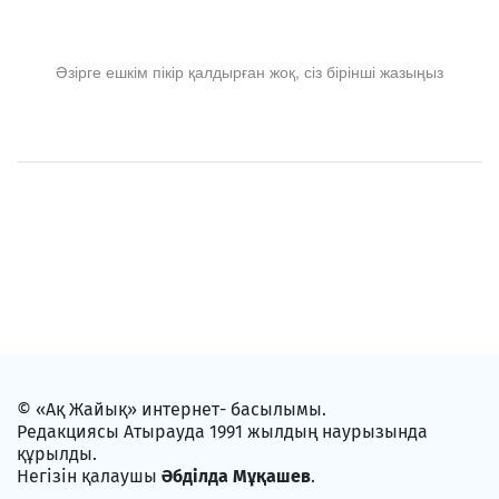
Әзірге ешкім пікір қалдырған жоқ, сіз бірінші жазыңыз
© «Ақ Жайық» интернет- басылымы.
Редакциясы Атырауда 1991 жылдың наурызында
құрылды.
Негізін қалаушы
Әбділда Мұқашев
.