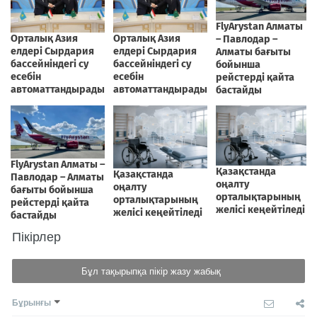
Пікірлер
Бұл тақырыпқа пікір жазу жабық
Бұрынғы