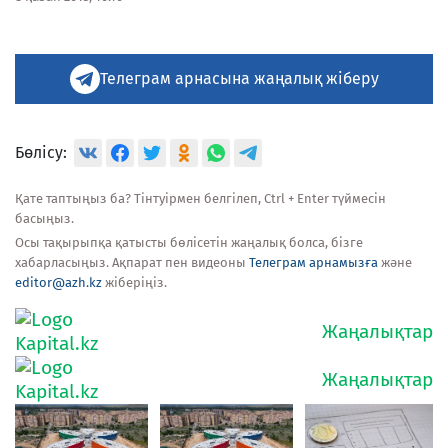
Телеграм арнасына жаңалық жіберу
Бөлісу:
Қате таптыңыз ба? Тінтуірмен белгілеп, Ctrl + Enter түймесін
басыңыз.
Осы тақырыпқа қатысты бөлісетін жаңалық болса, бізге
хабарласыңыз. Ақпарат пен видеоны
Телеграм арнамызға
және
editor@azh.kz
жіберіңіз.