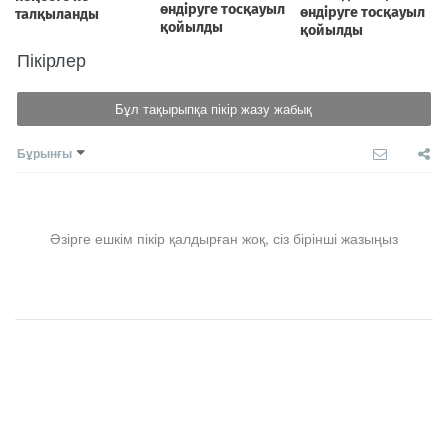
Пікірлер
Бұл тақырыпқа пікір жазу жабық
Бұрынғы
Әзірге ешкім пікір қалдырған жоқ, сіз бірінші жазыңыз