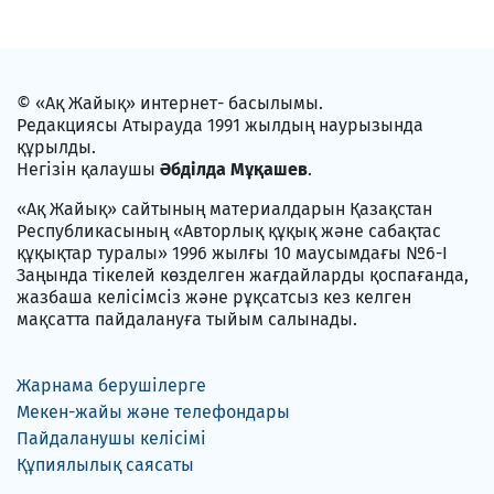
© «Ақ Жайық» интернет- басылымы.
Редакциясы Атырауда 1991 жылдың наурызында
құрылды.
Негізін қалаушы
Әбділда Мұқашев
.
«Ақ Жайық» сайтының материалдарын Қазақстан
Республикасының «Авторлық құқық және сабақтас
құқықтар туралы» 1996 жылғы 10 маусымдағы №6-I
Заңында тікелей көзделген жағдайларды қоспағанда,
жазбаша келісімсіз және рұқсатсыз кез келген
мақсатта пайдалануға тыйым салынады.
Жарнама берушілерге
Мекен-жайы және телефондары
Пайдаланушы келісімі
Құпиялылық саясаты