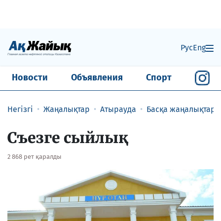
Рус
Eng
Новости
Объявления
Спорт
Негізгі
Жаңалықтар
Атырауда
Басқа жаңалықтар
Съезге сыйлық
2 868 рет қаралды