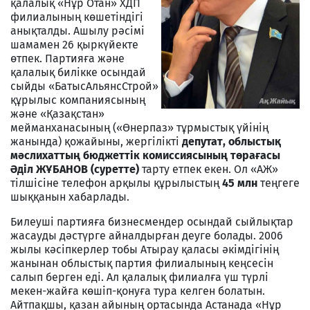
қалалық «Нұр Отан» ХДП
филиалының көшетіндігі
анықталды. Ашылу рәсімі
шамамен 26 қыркүйекте
өтпек. Партияға және
қалалық билікке осындай
сыйды «БатысАльянсСтрой»
құрылыс компаниясының
және «Қазақстан»
мейманханасының («Өнерпаз» тұрмыстық үйінің
жанында) қожайыны, жергілікті
депутат, облыстық
мәслихаттың бюджеттік комиссиясының төрағасы
Әділ ЖҰБАНОВ (суретте)
тарту етпек екен. Ол «АЖ»
тілшісіне телефон арқылы құрылыстың
45 млн
теңгеге
шыққанын хабарлады.
Билеуші партияға бизнесмендер осындай сыйлықтар
жасауды дәстүрге айналдырған деуге болады. 2006
жылы кәсіпкерлер тобы Атырау қаласы әкімдігінің
жанынан облыстық партия филиалының кеңсесін
салып берген еді. Ал қалалық филиалға үш түрлі
мекен-жайға көшіп-қонуға тура келген болатын.
Айтпақшы, қазан айының ортасында Астанада «Нұр