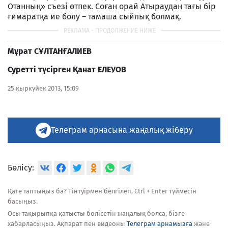
Отанның» съезі өтпек. Соған орай Атыраудан тағы бір
ғимаратқа ие болу – тамаша сыйлық болмақ.
Мұрат СҰЛТАНҒАЛИЕВ
Суретті түсірген Қанат ЕЛЕУОВ
25 қыркүйек 2013, 15:09
Телеграм арнасына жаңалық жіберу
Бөлісу:
Қате таптыңыз ба? Тінтуірмен белгілеп, Ctrl + Enter түймесін
басыңыз.
Осы тақырыпқа қатысты бөлісетін жаңалық болса, бізге
хабарласыңыз. Ақпарат пен видеоны
Телеграм арнамызға
және