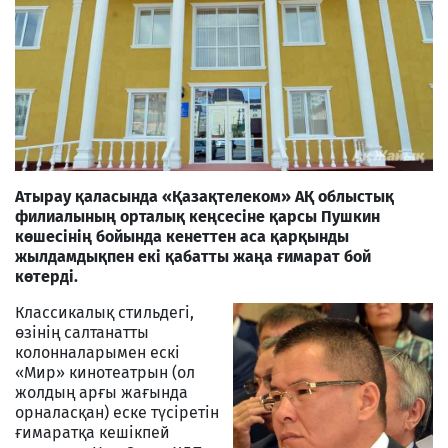
Атырау қаласында «Қазақтелеком» АҚ облыстық
филиалының орталық кеңсесіне қарсы Пушкин
көшесінің бойында кенеттен аса қарқынды
жылдамдықпен екі қабатты жаңа ғимарат бой
көтерді.
Классикалық стильдегі,
өзінің салтанатты
колонналарымен ескі
«Мир» кинотеатрын (ол
жолдың арғы жағында
орналасқан) еске түсіретін
ғимаратқа кешікпей