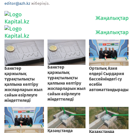
editor@azh.kz
жіберіңіз.