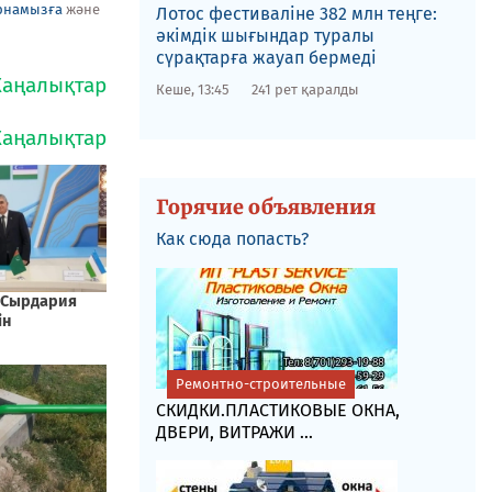
рнамызға
және
Лотос фестиваліне​ 382 млн теңге:
әкімдік шығындар туралы
сүрақтарға жауап бермеді
Кеше, 13:45
241 рет қаралды
Горячие объявления
Как сюда попасть?
Ремонтно-строительные
СКИДКИ.ПЛАСТИКОВЫЕ ОКНА,
ДВЕРИ, ВИТРАЖИ ...