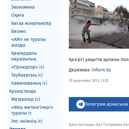
Экономика
Оқиға
Басқа жаңалықтар
Бизнес
«АЖ» не туралы
жазды
Қаңтардағы
наразылық
Қазіргі уақытта қаланы по
«Прокурор» ісі
Дереккөз:
inform.kz
Таубаевтың ісі
19 қыркүйек 2013, 13:25
Хаменованың ісі
Қазақстанда
Матаевтар ici
Телеграм арнасына
«Жер митингілері»
туралы іс
Экс-әкiмнiң iсi
Қате таптыңыз ба? Тінтуірмен белг