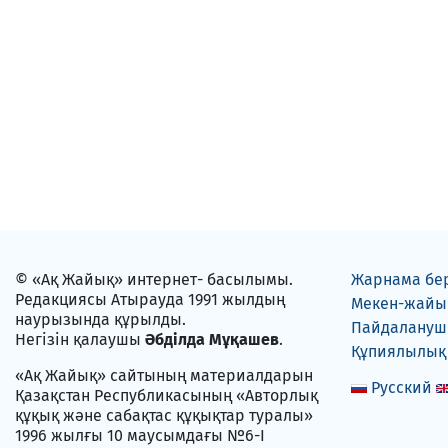
© «Ақ Жайық» интернет- басылымы.
Жарнама бе
Редакциясы Атырауда 1991 жылдың
Мекен-жайы
наурызында құрылды.
Пайдаланушы
Негізін қалаушы
Әбділда Мұқашев
.
Құпиялылық
«Ақ Жайық» сайтының материалдарын
Русский
Қазақстан Республикасының «Авторлық
құқық және сабақтас құқықтар туралы»
1996 жылғы 10 маусымдағы №6-I