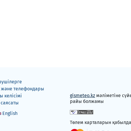
рушілерге
 және телефондары
gismeteo.kz
мәліметіне сүй
 келісімі
райы болжамы
 саясаты
English
Төлем карталарын қабылд