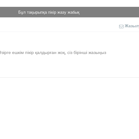
Бұл тақырыпқа пікір жазу жабық
Жазыл
Әзірге ешкім пікір қалдырған жоқ, сіз бірінші жазыңыз