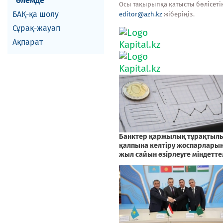
Әлемде
Осы тақырыпқа қатысты бөлісеті
БАҚ-қа шолу
editor@azh.kz
жіберіңіз.
Сұрақ-жауап
Ақпарат