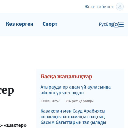
Жеке кабинет
Көз көрген
Спорт
Рус
Eng
Басқа жаңалықтар
тер
Атырауда ер адам үй ауласында
әйелін ұрып-соққан
Кеше, 20:57
214 рет қаралды
Қазақстан мен Сауд Арабиясы
көпжақты ынтымақтастықтың
басым бағыттарын талқылады
К- «Шахтер»