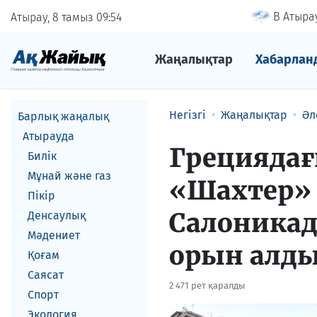
В Атырау
Атырау, 8 тамыз
09
54
Жаңалықтар
Хабарлан
Негізгі
Жаңалықтар
Әл
Барлық жаңалық
Атырауда
Грециядағ
Билік
Мұнай және газ
«Шахтер»
Пікір
Салоникад
Денсаулық
Мәдениет
орын алд
Қоғам
Саясат
2 471 рет қаралды
Спорт
Экология