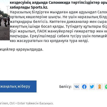
кездесуінің алдында Салоникида тәртіпсіздіктер ор
хабарлады Sports.kz.
Наразылық білдірген мыңдаған адам адуындап Сал
орталық көшелеріне шықты. Не үшін наразылық білд
жатқандары белгісіз. Көптеген дәмханалар мен сыра
минуттың ішінде босап қалды. Түтіндету құтылары бі
бірі жарылып, ПАОК жанкүйерлері ғимараттар мен кө
лақтырды. Ереуілшілерді сабаға түсіру үшін полицей
көз жасаурататын газ қолдануға тура келді.
лицейлер қарауылдауда.
 жаңалық жіберу
Бөлісу:
ілеп, Ctrl + Enter түймесін басыңыз.