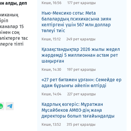
ын алды, деп
Кеше, 16:56
177 рет қаралды
Нью-Мексико соты​: Meta
ониканың
балалардың психикасына зиян
іріп
келтіргені үшін 567 млн доллар
ханалар 15
төлеуі тиіс
рінен соң
ліктерге тас
Кеше, 15:12
249 рет қаралды
лерге тіпті
Қазақстандықтар 2026 жылы жедел
жәрдемді 5 миллионнан астам рет
шақырған
Кеше, 14:30
197 рет қаралды
«27 рет битамен ұрған»: Семейде ер
адам бұрынғы әйелін өлтірді
Кеше, 14:04
227 рет қаралды
Кадрлық өзгеріс: Мұратжан
Мұсайбеков АМӨЗ-дің жаңа
директоры болып ​тағайындалды
Кеше, 13:52
315 рет қаралды