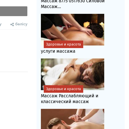
Массаж 8775 0517630 Силовой
Массаж...
у
бөлісу
Здоровье и красота
услуги массажа
Здоровье и красота
Массаж Расслабляющий и
классический массаж