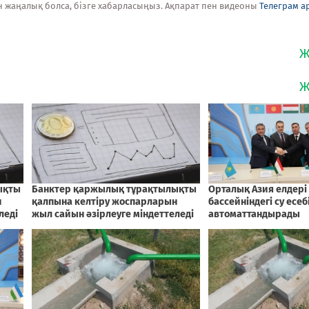
н жаңалық болса, бізге хабарласыңыз. Ақпарат пен видеоны
Телеграм а