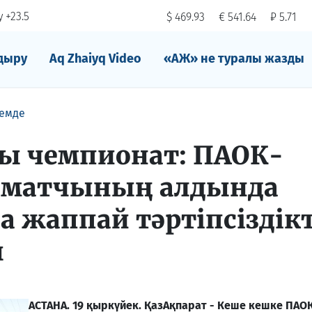
 +23.5
$ 469.93
€ 541.64
₽ 5.71
дыру
Aq Zhaiyq Video
«АЖ» не туралы жазды
емде
ы чемпионат: ПАОК-
 матчының алдында
а жаппай тәртіпсіздік
ы
АСТАНА. 19 қыркүйек. ҚазАқпарат - Кеше кешке ПАО