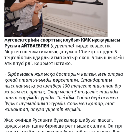
мүгедектерінің спорттық клубы» КМК нұсқаушысы
Руслан АЙТБАЕВПЕН
(суретте)
тирде кездестік.
Мерген пневматикалық қарумен 10 метр жерден 5
теңгелік тиындарды атып жатыр екен. 5 тиынның4-ін
атып түсірді. Керемет нәтиже.
-
Бірде маған жұмысқа достарым келген, мен оларға
қалай ататынымды көрсеттім. Стандартты
нысананың қара шеңбері 100 теңгелік тиыннан бір
жарым есе артық. Олар менен 5 теңгелік тиынды
атып көруімді сұрады. Тигіздім. Содан бері осымен
дұрыс шұғылданып жүрмін. Сонымен қатар, топ
жинақтап, атуға үйретіп жүрмін.
Жас күнінде Русланға бұзақылар шабуыл жасап,
арқасы мен ішіне бірнеше рет пышақ салған. Ол тірі
қалды, алайда сол кезден бері арбаға таңылды. Бұл