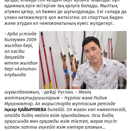
адамның ерік-жігеріне таң қалуға болады. Мылтық
атумен қатар, ол бимен де шұғылданады. Екі салада да
үлкен нәтижелерге қол жеткізген: ол спорттық биден
және атудан ел чемпионатының күміс жүлдегері.
-
Арба үстінде
билеумен 2009
жылдан бері,
ал кәсіби
деңгейде
өткен жылдан
бері «Аэлита»
клубында
шұғылданамын, -
дейді Руслан
. – Менің
жаттықтырушыларым – Нұрлан және Лидия
Мұқановтар. Ал жарыстарда жұптасым ретінде
Іңкәр ҚАЙЫРЛИЕВА
билейді. Ол маған көп көмектеседі,
алайда бидің негізін өзім орындаймын. Осы бидің
арқасында мен арқамды өзім тіктеп, жерге түсіп
қалған затты еңкейіп өзім көтере аламын...