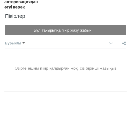
Пікірлер
Бұл тақырыпқа пікір жазу жабық
Бұрынғы
Әзірге ешкім пікір қалдырған жоқ, сіз бірінші жазыңыз