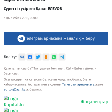
Суретті түсірген Қанат ЕЛЕУОВ
5 қыркүйек 2013, 00:00
Телеграм арнасына жаңалық жіберу
Бөлісу:
Қате таптыңыз ба? Тінтуірмен белгілеп, Ctrl + Enter түймесін
басыңыз.
Осы тақырыпқа қатысты бөлісетін жаңалық болса, бізге
хабарласыңыз. Ақпарат пен видеоны
Телеграм арнамызға
және
editor@azh.kz
жіберіңіз.