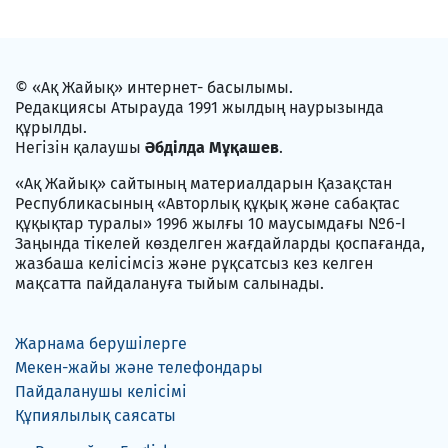
© «Ақ Жайық» интернет- басылымы.
Редакциясы Атырауда 1991 жылдың наурызында
құрылды.
Негізін қалаушы
Әбділда Мұқашев
.
«Ақ Жайық» сайтының материалдарын Қазақстан
Республикасының «Авторлық құқық және сабақтас
құқықтар туралы» 1996 жылғы 10 маусымдағы №6-I
Заңында тікелей көзделген жағдайларды қоспағанда,
жазбаша келісімсіз және рұқсатсыз кез келген
мақсатта пайдалануға тыйым салынады.
Жарнама берушілерге
Мекен-жайы және телефондары
Пайдаланушы келісімі
Құпиялылық саясаты