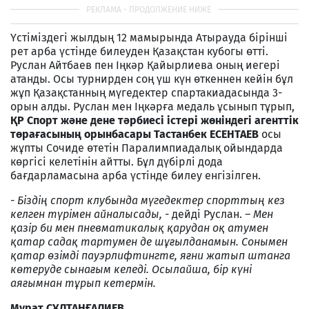
Үстіміздегі жылдың 12 мамырында Атырауда бірінші
рет арба үстінде билеуден Қазақстан кубогы өтті.
Руслан Айтбаев пен Іңкәр Қайырлиева оның иегері
атанды. Осы турнирден соң үш күн өткеннен кейін бұл
жұп Қазақстанның мүгедектер спартакиадасында 3-
орын алды. Руслан мен Іңкәрға медаль ұсынып тұрып,
ҚР Спорт және дене тәрбиесі істері жөніндегі агенттік
төрағасының орынбасары Тастанбек ЕСЕНТАЕВ
осы
жұпты Сочиде өтетін Паралимпиадалық ойындарда
көргісі келетінін айтты. Бұл дүбірлі дода
бағдарламасына арба үстінде билеу енгізілген.
- Біздің спорт клубында мүгедектер спорттың кез
келген түрімен айналысады, -
дейді Руслан.
– Мен
қазір би мен пневматикалық қарудан оқ атумен
қатар садақ тартумен де шұғылданамын. Сонымен
қатар өзімді пауэрлифтингте, яғни жатып штанга
көтеруде сынағым келеді. Осылайша, бір күні
аяғымнан тұрып кетермін.
Мұрат СҰЛТАНҒАЛИЕВ