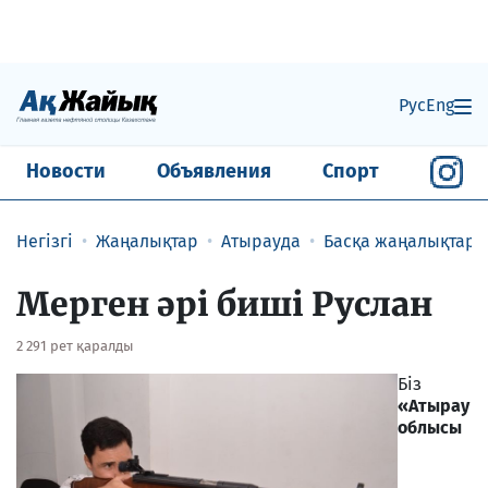
Рус
Eng
Новости
Объявления
Спорт
Негізгі
Жаңалықтар
Атырауда
Басқа жаңалықтар
Мерген әрі биші Руслан
2 291 рет қаралды
Біз
«Атырау
облысы