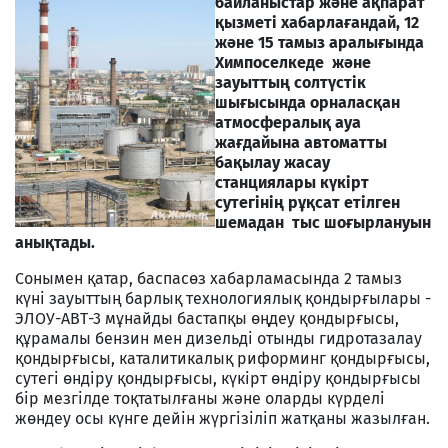
байланыстар және ақпарат
қызметі хабарлағандай, 12
және 15 тамыз аралығында
Химпоселкеде және
зауыттың солтүстік
шығысында орналасқан
атмосфералық ауа
жағдайына автоматты
бақылау жасау
станциялары күкірт
сутегінің рұқсат етілген
шемадан тыс шоғырлануын
анықтады.
Сонымен қатар, баспасөз хабарламасында 2 тамыз
күні зауыттың барлық технологиялық қондырғылары -
ЭЛОУ-АВТ-3 мұнайды бастапқы өңдеу қондырғысы,
құрамалы бензин мен дизельді отынды гидротазалау
қондырғысы, каталитикалық риформинг қондырғысы,
сутегі өндіру қондырғысы, күкірт өндіру қондырғысы
бір мезгілде тоқтатылғаны және оларды күрделі
жөндеу осы күнге дейін жүргізіліп жатқаны жазылған.