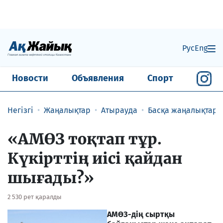
Рус
Eng
Новости
Объявления
Спорт
Негізгі
Жаңалықтар
Атырауда
Басқа жаңалықтар
«АМӨЗ тоқтап тұр.
Күкірттің иісі қайдан
шығады?»
2 530 рет қаралды
АМӨЗ-дің сыртқы