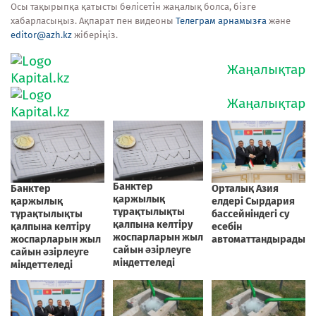
Осы тақырыпқа қатысты бөлісетін жаңалық болса, бізге
хабарласыңыз. Ақпарат пен видеоны
Телеграм арнамызға
және
editor@azh.kz
жіберіңіз.