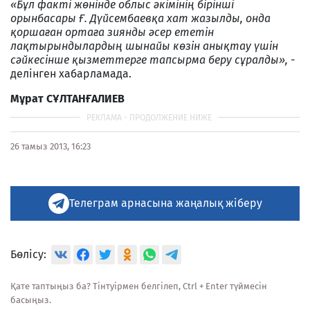
«Бұл факті жөнінде облыс әкімінің бірінші
орынбасары Ғ. Дүйсембаевқа хат жазылды, онда
қоршаған ортаға зиянды әсер ететін
лақтырындылардың шынайы көзін анықтау үшін
сәйкесінше қызметтерге тапсырма беру сұралды», -
делінген хабарламада.
Мұрат СҰЛТАНҒАЛИЕВ
26 тамыз 2013, 16:23
Телеграм арнасына жаңалық жіберу
Бөлісу:
Қате таптыңыз ба? Тінтуірмен белгілеп, Ctrl + Enter түймесін
басыңыз.