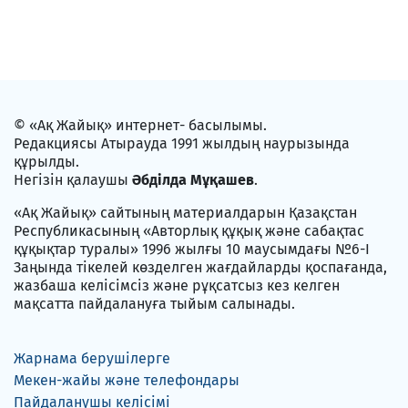
© «Ақ Жайық» интернет- басылымы.
Редакциясы Атырауда 1991 жылдың наурызында
құрылды.
Негізін қалаушы
Әбділда Мұқашев
.
«Ақ Жайық» сайтының материалдарын Қазақстан
Республикасының «Авторлық құқық және сабақтас
құқықтар туралы» 1996 жылғы 10 маусымдағы №6-I
Заңында тікелей көзделген жағдайларды қоспағанда,
жазбаша келісімсіз және рұқсатсыз кез келген
мақсатта пайдалануға тыйым салынады.
Жарнама берушілерге
Мекен-жайы және телефондары
Пайдаланушы келісімі