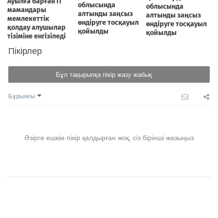
Пікірлер
Бұл тақырыпқа пікір жазу жабық
Бұрынғы
Әзірге ешкім пікір қалдырған жоқ, сіз бірінші жазыңыз