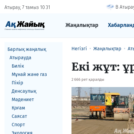
В Атырау
Атырау, 7 тамыз
10
:
31
Жаңалықтар
Хабарлан
Негізгі
Жаңалықтар
Ат
Барлық жаңалық
Атырауда
Екі жұт: 
Билік
Мұнай және газ
2 666 рет қаралды
Пікір
Денсаулық
Мәдениет
Қоғам
Саясат
Спорт
Экология