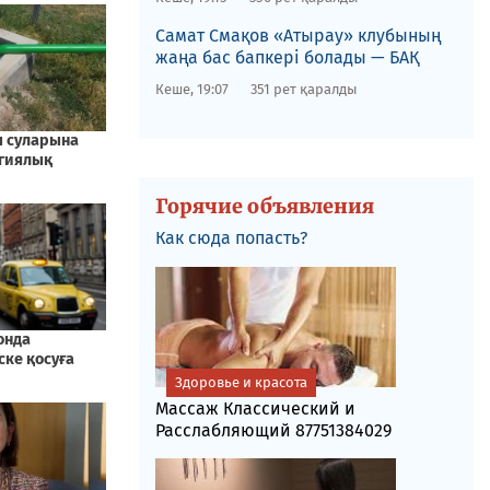
​Самат Смақов «Атырау» клубының
жаңа бас бапкері болады — БАҚ
Кеше, 19:07
351 рет қаралды
Горячие объявления
Как сюда попасть?
Здоровье и красота
Массаж Классический и
Расслабляющий 87751384029