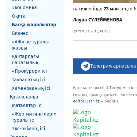
Экономика
нәтижесінде
23 млн
теңге 
Оқиға
Лаура СҮЛЕЙМЕНОВА
Басқа жаңалықтар
29 тамыз 2013, 00:00
Бизнес
«АЖ» не туралы
жазды
Қаңтардағы
наразылық
Телеграм арнасына
«Прокурор» ісі
Таубаевтың ісі
Хаменованың ісі
Қате таптыңыз ба? Тінтуірмен белг
Осы тақырыпқа қатысты бөлісеті
Қазақстанда
editor@azh.kz
жіберіңіз.
Матаевтар ici
«Жер митингілері»
туралы іс
Экс-әкiмнiң iсi