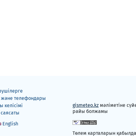
рушілерге
 және телефондары
gismeteo.kz
мәліметіне сүй
 келісімі
райы болжамы
 саясаты
English
Төлем карталарын қабылд