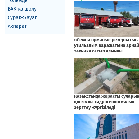
Әлемде
БАҚ-қа шолу
Сұрақ-жауап
Ақпарат