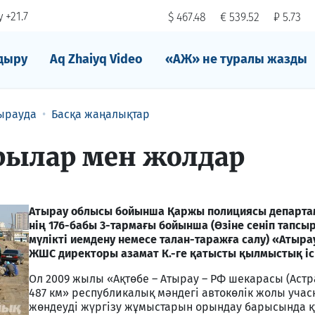
 +21.7
$ 467.48
€ 539.52
₽ 5.73
дыру
Aq Zhaiyq Video
«АЖ» не туралы жазды
ырауда
Басқа жаңалықтар
ұрылар мен жолдар
Атырау облысы бойынша Қаржы полициясы департам
нің 176-бабы 3-тармағы бойынша (Өзіне сеніп тапсы
мүлікті иемдену немесе талан-таражға салу) «Атыр
ЖШС директоры азамат К.-ге қатысты қылмыстық іс
Ол 2009 жылы «Ақтөбе – Атырау – РФ шекарасы (Астр
487 км» республикалық мәндегі автокөлік жолы учаск
жөндеуді жүргізу жұмыстарын орындау барысында 