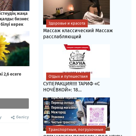
Здоровье и красота
Массаж классический Массаж
расслабляющий
Отдых и путешествия
СУПЕРАКЦИЯ!!!! ТАРИФ «C
НОЧЁВКОЙ»: 18...
у
бөлісу
Транспортные, погрузочные