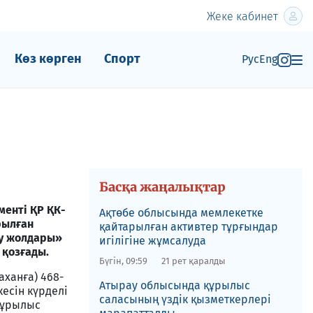
Жеке кабинет
Көз көрген
Спорт
Рус
Eng
Басқа жаңалықтар
енті ҚР ҚК-
​Ақтөбе облысында мемлекетке
рылған
қайтарылған активтер тұрғындар
ау жолдары»
игілігіне жұмсалуда
 қозғады.
Бүгін, 09:59
21 рет қаралды
аханға) 468-
​Атырау облысында құрылыс
есін күрделі
саласының үздік қызметкерлері
құрылыс