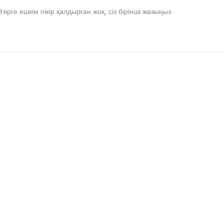
Әзірге ешкім пікір қалдырған жоқ, сіз бірінші жазыңыз