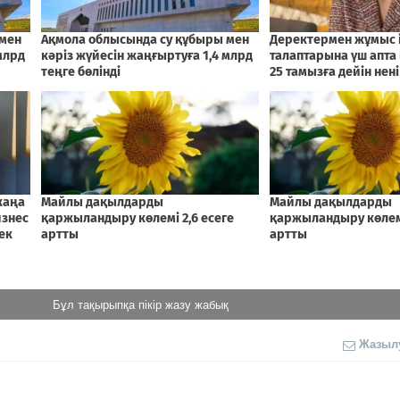
Бұл тақырыпқа пікір жазу жабық
Жазыл