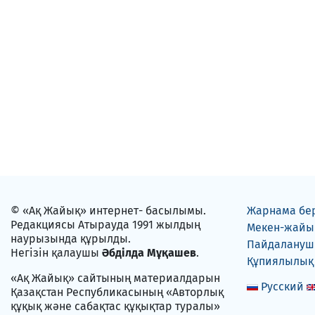
© «Ақ Жайық» интернет- басылымы.
Жарнама бе
Редакциясы Атырауда 1991 жылдың
Мекен-жайы
наурызында құрылды.
Пайдаланушы
Негізін қалаушы
Әбділда Мұқашев
.
Құпиялылық
«Ақ Жайық» сайтының материалдарын
Русский
Қазақстан Республикасының «Авторлық
құқық және сабақтас құқықтар туралы»