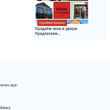
Стройматериалы
Продаём окна и двери.
Предлагаем...
енген ауа-
аймыз