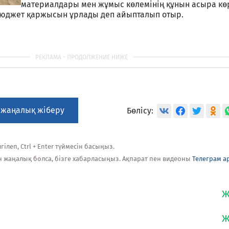
материалдары мен жұмыс көлемінің құнын асыра көр
бюджет қаржысын ұрлады деп айыпталып отыр.
 жаңалық жіберу
Бөлісу:
ілеп, Ctrl + Enter түймесін басыңыз.
н жаңалық болса, бізге хабарласыңыз. Ақпарат пен видеоны
Телеграм а