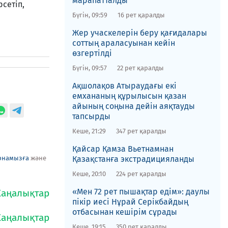
марапатталды​
сетіп,
Бүгін, 09:59
16 рет қаралды
Жер учаскелерін беру қағидалары
соттың араласуынан кейін
өзгертілді
Бүгін, 09:57
22 рет қаралды
Ақшолақов Атыраудағы екі
емхананың құрылысын қазан
айының соңына дейін аяқтауды
тапсырды
Кеше, 21:29
347 рет қаралды
​Қайсар Қамза Вьетнамнан
рнамызға
және
Қазақстанға экстрадицияланды
Кеше, 20:10
224 рет қаралды
«Мен 72 рет пышақтар едім»: даулы
пікір иесі Нұрай Серікбайдың
отбасынан кешірім сұрады
Кеше, 19:15
350 рет қаралды