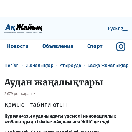
Рус
Eng
Новости
Объявления
Спорт
Негізгі
Жаңалықтар
Атырауда
Басқа жаңалықтар
Аудан жаңалықтары
2 679 рет қаралды
Қамыс - табиғи отын
Құрманғазы ауданындағы үдемелі инновациялық
жобалардың тізіміне «Ақ қамыс» ЖШС де енді.