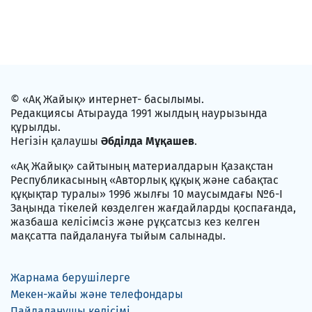
© «Ақ Жайық» интернет- басылымы.
Редакциясы Атырауда 1991 жылдың наурызында
құрылды.
Негізін қалаушы
Әбділда Мұқашев
.
«Ақ Жайық» сайтының материалдарын Қазақстан
Республикасының «Авторлық құқық және сабақтас
құқықтар туралы» 1996 жылғы 10 маусымдағы №6-I
Заңында тікелей көзделген жағдайларды қоспағанда,
жазбаша келісімсіз және рұқсатсыз кез келген
мақсатта пайдалануға тыйым салынады.
Жарнама берушілерге
Мекен-жайы және телефондары
Пайдаланушы келісімі