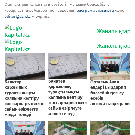
Осы тақырыпқа қатысты бөлісетін жаңалық болса, бізге
хабарласыңыз. Ақпарат пен видеоны
Телеграм арнамызға
және
editor@azh.kz
жіберіңіз.