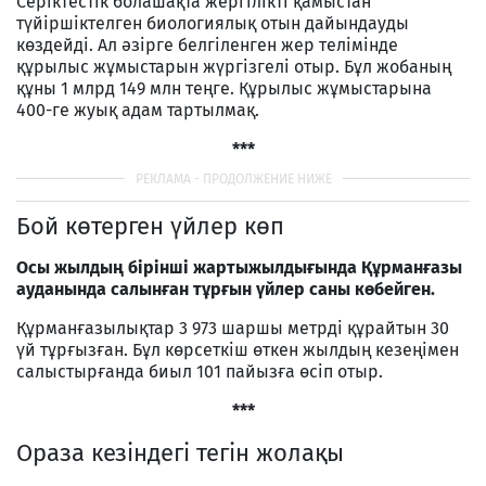
Серіктестік болашақта жергілікті қамыстан
түйіршіктелген биологиялық отын дайындауды
көздейді. Ал әзірге белгіленген жер телімінде
құрылыс жұмыстарын жүргізгелі отыр. Бұл жобаның
құны 1 млрд 149 млн теңге. Құрылыс жұмыстарына
400-ге жуық адам тартылмақ.
***
Бой көтерген үйлер көп
Осы жылдың бірінші жартыжылдығында Құрманғазы
ауданында салынған тұрғын үйлер саны көбейген.
Құрманғазылықтар 3 973 шаршы метрді құрайтын 30
үй тұрғызған. Бұл көрсеткіш өткен жылдың кезеңімен
салыстырғанда биыл 101 пайызға өсіп отыр.
***
Ораза кезіндегі тегін жолақы