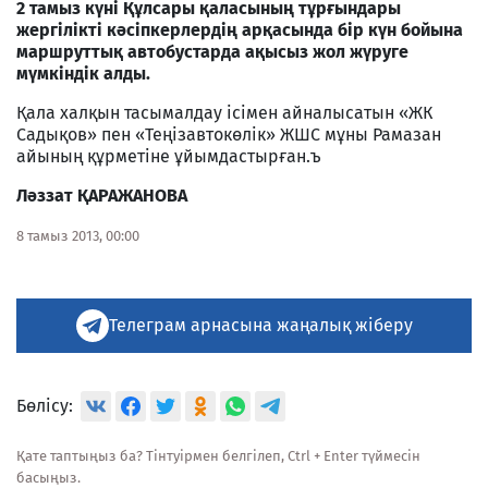
2 тамыз күні Құлсары қаласының тұрғындары
жергілікті кәсіпкерлердің арқасында бір күн бойына
маршруттық автобустарда ақысыз жол жүруге
мүмкіндік алды.
Қала халқын тасымалдау ісімен айналысатын «ЖК
Садықов» пен «Теңізавтокөлік» ЖШС мұны Рамазан
айының құрметіне ұйымдастырған.ъ
Ләззат ҚАРАЖАНОВА
8 тамыз 2013, 00:00
Телеграм арнасына жаңалық жіберу
Бөлісу:
Қате таптыңыз ба? Тінтуірмен белгілеп, Ctrl + Enter түймесін
басыңыз.