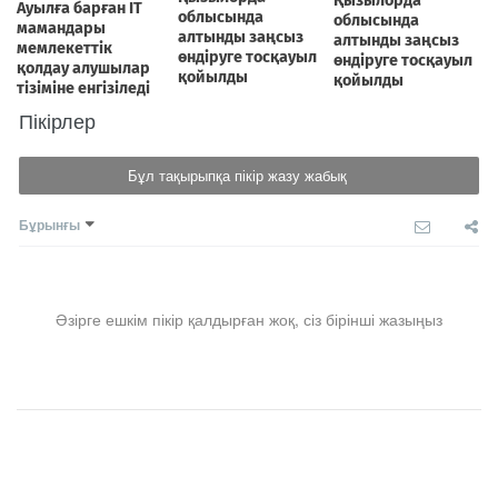
Пікірлер
Бұл тақырыпқа пікір жазу жабық
Бұрынғы
Әзірге ешкім пікір қалдырған жоқ, сіз бірінші жазыңыз