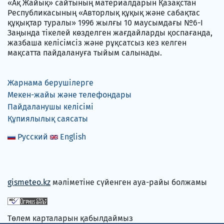
«Ақ Жайық» сайтының материалдарын Қазақстан
Республикасының «Авторлық құқық және сабақтас
құқықтар туралы» 1996 жылғы 10 маусымдағы №6-I
Заңында тікелей көзделген жағдайларды қоспағанда,
жазбаша келісімсіз және рұқсатсыз кез келген
мақсатта пайдалануға тыйым салынады.
Жарнама берушілерге
Мекен-жайы және телефондары
Пайдаланушы келісімі
Құпиялылық саясаты
Русский
English
gismeteo.kz
мәліметіне сүйенген ауа-райы болжамы
Төлем карталарын қабылдаймыз