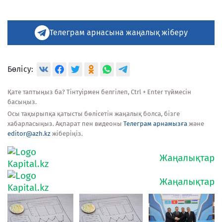
Телеграм арнасына жаңалық жіберу
Бөлісу:
Қате таптыңыз ба? Тінтуірмен белгілеп, Ctrl + Enter түймесін
басыңыз.
Осы тақырыпқа қатысты бөлісетін жаңалық болса, бізге
хабарласыңыз. Ақпарат пен видеоны
Телеграм арнамызға
және
editor@azh.kz
жіберіңіз.