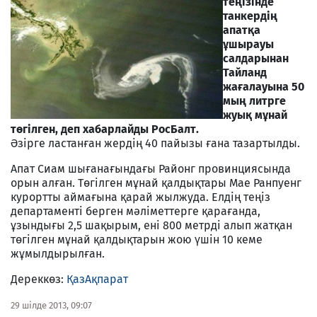
теңізінде
танкердің
апатқа
ұшырауы
салдарынан
Тайланд
жағалауына 50
мың литрге
жуық мұнай
төгілген, деп хабарлайды РосБалт.
Әзірге ластанған жердің 40 пайызы ғана тазартылды.
Апат Сиам шығанағындағы Районг провинциясында
орын алған. Төгілген мұнай қалдықтары Мае Ранпуенг
курортты аймағына қарай жылжуда. Елдің теңіз
департаменті берген мәліметтерге қарағанда,
ұзындығы 2,5 шақырым, ені 800 метрді алып жатқан
төгілген мұнай қалдықтарын жою үшін 10 кеме
жұмылдырылған.
Дереккөз:
ҚазАқпарат
29 шілде 2013, 09:07