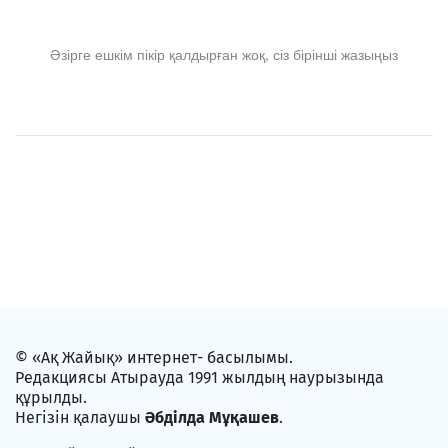
Әзірге ешкім пікір қалдырған жоқ, сіз бірінші жазыңыз
© «Ақ Жайық» интернет- басылымы.
Редакциясы Атырауда 1991 жылдың наурызында
құрылды.
Негізін қалаушы
Әбділда Мұқашев
.