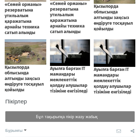
Пікірлер
Бұл тақырыпқа пікір жазу жабық
Бұрынғы