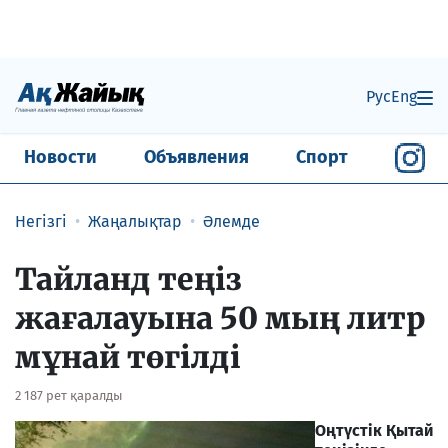
Рус
Eng
Новости
Объявления
Спорт
Негізгі
Жаңалықтар
Әлемде
Тайланд теңіз
жағалауына 50 мың литр
мұнай төгілді
2 187 рет қаралды
Оңтүстік Қытай