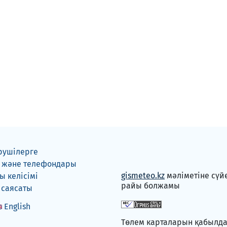
рушілерге
 және телефондары
gismeteo.kz
мәліметіне сүй
 келісімі
райы болжамы
 саясаты
English
Төлем карталарын қабылд