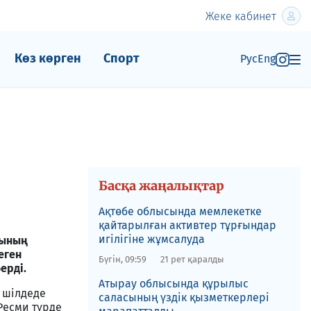
Жеке кабинет
Көз көрген
Спорт
Рус
Eng
Басқа жаңалықтар
​Ақтөбе облысында мемлекетке
қайтарылған активтер тұрғындар
игілігіне жұмсалуда
сының
еген
Бүгін, 09:59
21 рет қаралды
ерді.
​Атырау облысында құрылыс
5 шілдеде
саласының үздік қызметкерлері
Ресми түрде