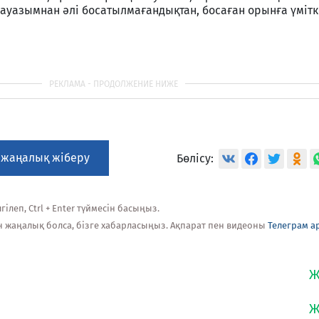
ауазымнан әлі босатылмағандықтан, босаған орынға үміт
 жаңалық жіберу
Бөлісу:
ілеп, Ctrl + Enter түймесін басыңыз.
н жаңалық болса, бізге хабарласыңыз. Ақпарат пен видеоны
Телеграм а