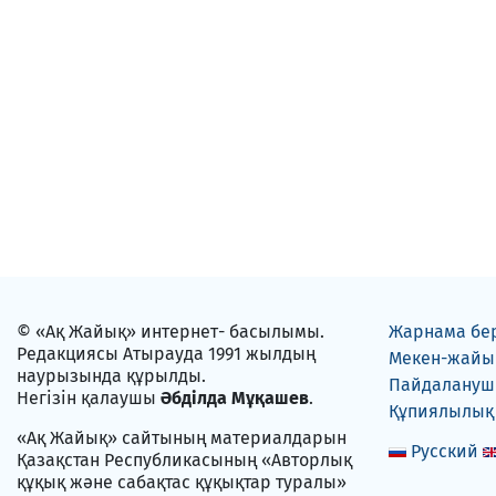
© «Ақ Жайық» интернет- басылымы.
Жарнама бе
Редакциясы Атырауда 1991 жылдың
Мекен-жайы
наурызында құрылды.
Пайдаланушы
Негізін қалаушы
Әбділда Мұқашев
.
Құпиялылық
«Ақ Жайық» сайтының материалдарын
Русский
Қазақстан Республикасының «Авторлық
құқық және сабақтас құқықтар туралы»