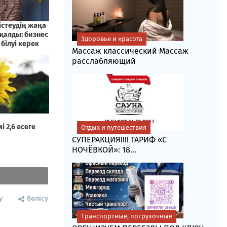
Здоровье и красота
Массаж классический Массаж
расслабляющий
Отдых и путешествия
СУПЕРАКЦИЯ!!!! ТАРИФ «C
НОЧЁВКОЙ»: 18...
у
бөлісу
Транспортные, погрузочные