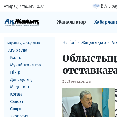
В Атырау
Атырау, 7 тамыз
10
27
Жаңалықтар
Хабарлан
Негізгі
Жаңалықтар
Ат
Барлық жаңалық
Атырауда
Облыстың 
Билік
Мұнай және газ
отставкаға
Пікір
Денсаулық
2 553 рет қаралды
Мәдениет
О
Қоғам
б
а
Саясат
Спорт
Р
И
Экология