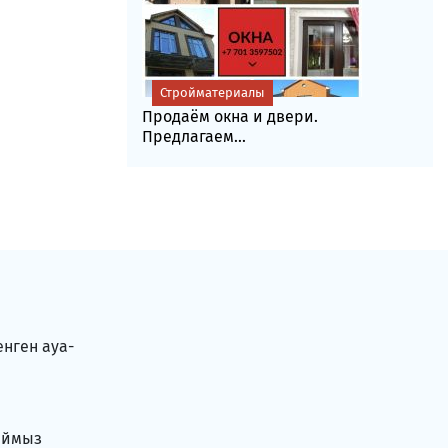
Стройматериалы
Продаём окна и двери.
Предлагаем...
енген ауа-
аймыз