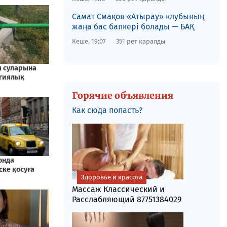
​Самат Смақов «Атырау» клубының
жаңа бас бапкері болады — БАҚ
Кеше, 19:07
351 рет қаралды
Горячие объявления
Как сюда попасть?
Здоровье и красота
Массаж Классический и
Расслабляющий 87751384029