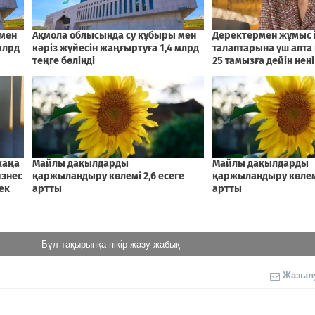
Бұл тақырыпқа пікір жазу жабық
Жазыл