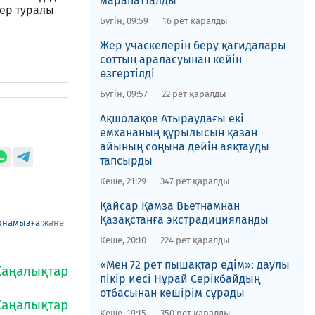
марапатталды​
кер туралы
Бүгін, 09:59
16 рет қаралды
Жер учаскелерін беру қағидалары
соттың араласуынан кейін
өзгертілді
Бүгін, 09:57
22 рет қаралды
Ақшолақов Атыраудағы екі
емхананың құрылысын қазан
айының соңына дейін аяқтауды
тапсырды
Кеше, 21:29
347 рет қаралды
​Қайсар Қамза Вьетнамнан
Қазақстанға экстрадицияланды
рнамызға
және
Кеше, 20:10
224 рет қаралды
«Мен 72 рет пышақтар едім»: даулы
пікір иесі Нұрай Серікбайдың
отбасынан кешірім сұрады
Кеше, 19:15
350 рет қаралды