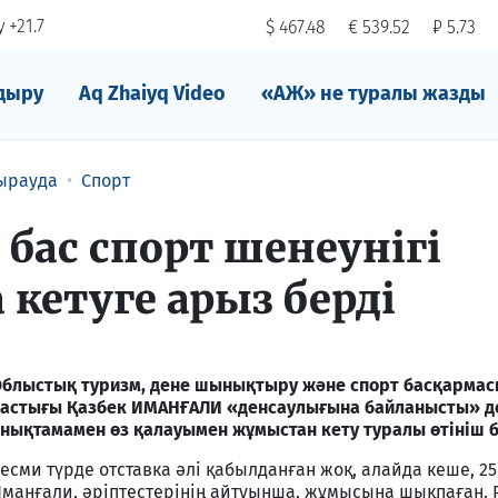
 +21.7
$ 467.48
€ 539.52
₽ 5.73
дыру
Aq Zhaiyq Video
«АЖ» не туралы жазды
ырауда
Спорт
бас спорт шенеунігі
 кетуге арыз берді
блыстық туризм, дене шынықтыру және спорт басқарма
астығы Қазбек ИМАНҒАЛИ «денсаулығына байланысты» д
нықтамамен өз қалауымен жұмыстан кету туралы өтініш б
есми түрде отставка әлі қабылданған жоқ, алайда кеше, 2
манғали, әріптестерінің айтуынша, жұмысына шықпаған. 