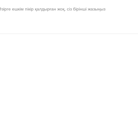
Әзірге ешкім пікір қалдырған жоқ, сіз бірінші жазыңыз