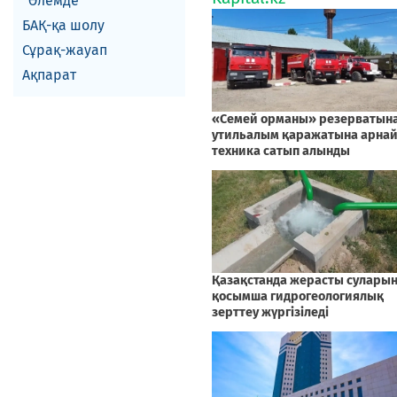
Әлемде
БАҚ-қа шолу
Сұрақ-жауап
Ақпарат