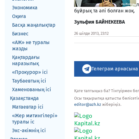
л
Экономика
бұйрық та әлі болған жоқ.
Оқиға
Зульфия БАЙНЕКЕЕВА
Басқа жаңалықтар
Бизнес
26 шілде 2013, 23:12
«АЖ» не туралы
жазды
Қаңтардағы
наразылық
Телеграм арнасына
«Прокурор» ісі
Таубаевтың ісі
Хаменованың ісі
Қате таптыңыз ба? Тінтуірмен белг
Қазақстанда
Осы тақырыпқа қатысты бөлісеті
editor@azh.kz
жіберіңіз.
Матаевтар ici
«Жер митингілері»
туралы іс
Экс-әкiмнiң iсi