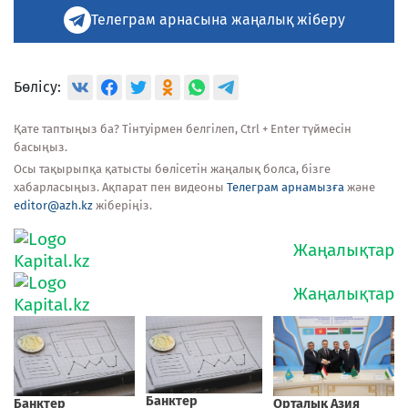
Телеграм арнасына жаңалық жіберу
Бөлісу:
Қате таптыңыз ба? Тінтуірмен белгілеп, Ctrl + Enter түймесін
басыңыз.
Осы тақырыпқа қатысты бөлісетін жаңалық болса, бізге
хабарласыңыз. Ақпарат пен видеоны
Телеграм арнамызға
және
editor@azh.kz
жіберіңіз.