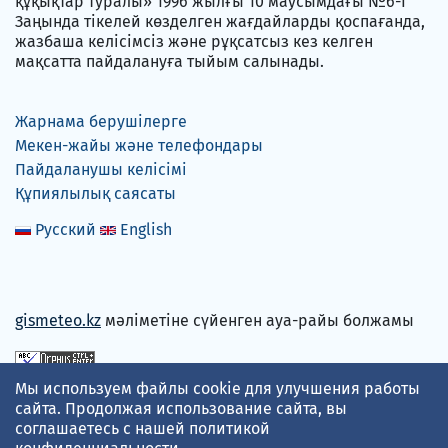
құқықтар туралы» 1996 жылғы 10 маусымдағы №6-I
Заңында тікелей көзделген жағдайларды қоспағанда,
жазбаша келісімсіз және рұқсатсыз кез келген
мақсатта пайдалануға тыйым салынады.
Жарнама берушілерге
Мекен-жайы және телефондары
Пайдаланушы келісімі
Құпиялылық саясаты
Русский
English
gismeteo.kz
мәліметіне сүйенген ауа-райы болжамы
Мы используем файлы cookie для улучшения работы
Төлем карталарын қабылдаймыз
сайта. Продолжая использование сайта, вы
соглашаетесь с нашей
политикой