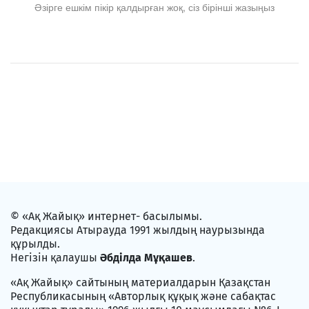
Әзірге ешкім пікір қалдырған жоқ, сіз бірінші жазыңыз
© «Ақ Жайық» интернет- басылымы.
Редакциясы Атырауда 1991 жылдың наурызында
құрылды.
Негізін қалаушы
Әбділда Мұқашев
.
«Ақ Жайық» сайтының материалдарын Қазақстан
Республикасының «Авторлық құқық және сабақтас