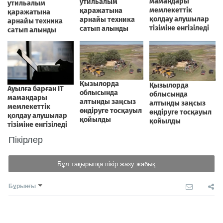
Пікірлер
Бұл тақырыпқа пікір жазу жабық
Бұрынғы