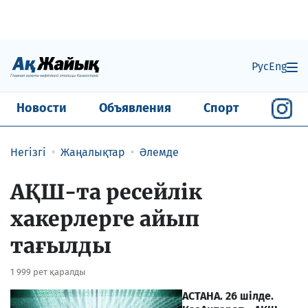
Рус
Eng
Новости
Объявления
Спорт
Негізгі
Жаңалықтар
Әлемде
АҚШ-та ресейлік
хакерлерге айып
тағылды
1 999 рет қаралды
АСТАНА. 26 шілде.