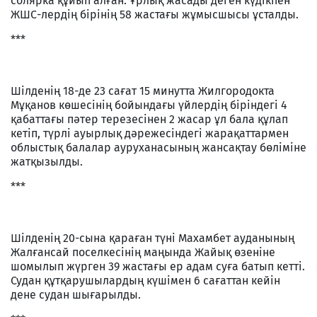
солярка құйып алған. Ұрлық жасады деген күдікпен
ЖШС-лердің бірінің 58 жастағы жұмысшысы ұсталды.
***
Шілденің 18-де 23 сағат 15 минутта Жилгородокта
Мұқанов көшесінің бойындағы үйлердің біріндегі 4
қабаттағы пәтер терезесінен 2 жасар ұл бала құлап
кетіп, түрлі ауырлық дәрежесіндегі жарақаттармен
облыстық балалар ауруханасының жансақтау бөліміне
жатқызылды.
***
Шілденің 20-сына қараған түні Махамбет ауданының
Жалғансай поселкесінің маңында Жайық өзеніне
шомылып жүрген 39 жастағы ер адам суға батып кетті.
Судан құтқарушылардың күшімен 6 сағаттан кейін
дене судан шығарылды.