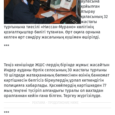
ауласына
қойылған
Атырау
қаласының 32
жастағы
тұрғынына тиесілі «Ниссан-Мурано» көлігінің
қозғалтқыштар бөлігі тұтанған. Өрт оқиға орнына
келген өрт сөндіру жасағының күшімен өшірілді.
***
Теңіз кенішінде ЖШС-лердің бірінде жұмыс жасайтын
Индер ауданы Өрлік селосының 30 жастағы тұрғыны
10 шілдеде жатақхананың бөлмесінен өзінің банкомат
кәртішкесін белгісіз біреулердің ұрлап кеткендігін
полицияға хабарлады. Қаскөйлердің кәртішкеден 77
мың теңгені түсіріп алғандығы туралы ол вахтадан
оралғаннан кейін ғана білген. Тергеу жүргізілуде.
***