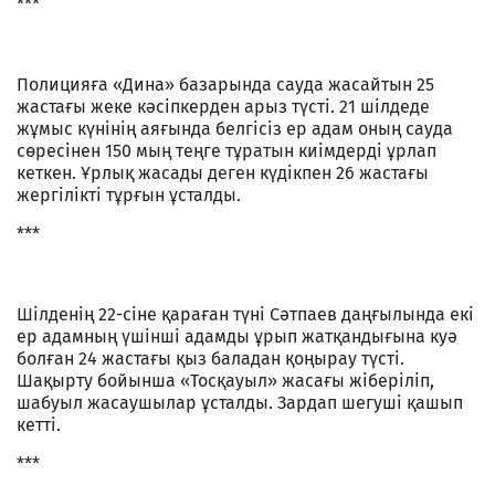
***
Полицияға «Дина» базарында сауда жасайтын 25
жастағы жеке кәсіпкерден арыз түсті. 21 шілдеде
жұмыс күнінің аяғында белгісіз ер адам оның сауда
сөресінен 150 мың теңге тұратын киімдерді ұрлап
кеткен. Ұрлық жасады деген күдікпен 26 жастағы
жергілікті тұрғын ұсталды.
***
Шілденің 22-сіне қараған түні Сәтпаев даңғылында екі
ер адамның үшінші адамды ұрып жатқандығына куә
болған 24 жастағы қыз баладан қоңырау түсті.
Шақырту бойынша «Тосқауыл» жасағы жіберіліп,
шабуыл жасаушылар ұсталды. Зардап шегуші қашып
кетті.
***