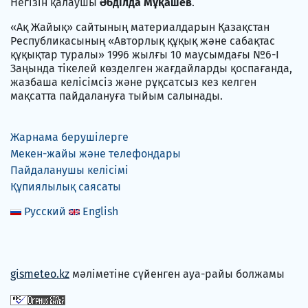
Негізін қалаушы
Әбділда Мұқашев
.
«Ақ Жайық» сайтының материалдарын Қазақстан
Республикасының «Авторлық құқық және сабақтас
құқықтар туралы» 1996 жылғы 10 маусымдағы №6-I
Заңында тікелей көзделген жағдайларды қоспағанда,
жазбаша келісімсіз және рұқсатсыз кез келген
мақсатта пайдалануға тыйым салынады.
Жарнама берушілерге
Мекен-жайы және телефондары
Пайдаланушы келісімі
Құпиялылық саясаты
Русский
English
gismeteo.kz
мәліметіне сүйенген ауа-райы болжамы