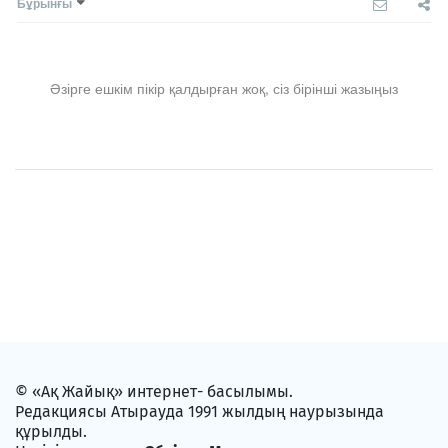
Бұрынғы
Әзірге ешкім пікір қалдырған жоқ, сіз бірінші жазыңыз
© «Ақ Жайық» интернет- басылымы.
Редакциясы Атырауда 1991 жылдың наурызында
құрылды.