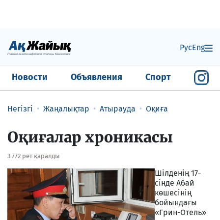
Рус
Eng
Новости
Объявления
Спорт
Негізгі
Жаңалықтар
Атырауда
Оқиға
Оқиғалар хроникасы
3 772 рет қаралды
Шілденің 17-
сінде Абай
көшесінің
бойындағы
«Грин-Отель»