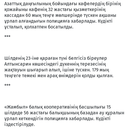
Азаттық даңғылының бойындағы кафелердің бірінің
қожайыны кафенің 32 жастағы қызметкерінің
кассадан 60 мың теңге мөлшерінде түскен ақшаны
ұрлап алғандығын полицияға хабарлады. Күдікті
ұсталып, қолхатпен босатылды.
***
Шілденің 23-іне қараған түні белгісіз біреулер
Алтынсарин көшесіндегі дүкеннің терезесінің
жақтауын шығарып алып, ішіне түскен. 179 мың
теңгеге темекі мен арақ өнімдерін қолды қылған.
***
«Жамбыл» балық кооперативінің басшылығы 15
шілдеде 56 жастағы балықшының базадан ау құралын
ұрлап кеткендігін полицияға хабарлады. Күдікті
іздестірілуде.