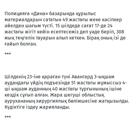
Полицияға «Дина» базарында құрылыс
материалдарын сататын 49 жастағы жеке кәсіпкер
әйелден шағым түсті. 15 шілдеде сағат 17-де 24
жастағы жігіт кейін есептесеміз деп уәде беріп, 308
мың теңгелік тауарын алып кеткен. Бірақ оның ізі де
ғайып болған.
***
Шілденің 23-іне қараған түні Авангард 3-ықшам
аудандағы үйдің подъезінде 51 жастағы жұмыссыз 4-
ші ықшам ауданның 40 жастағы тұрғынының ішіне
кездік сұғып алған. Жара шегуші облыстық
аурухананың хирургиялық бөлімшесіне жатқызылды.
Күдіктіге іздеу жарияланды.
***