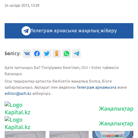
24 шілде 2013, 13:39
Телеграм арнасына жаңалық жіберу
Бөлісу:
Қате таптыңыз ба? Тінтуірмен белгілеп, Ctrl + Enter түймесін
басыңыз.
Осы тақырыпқа қатысты бөлісетін жаңалық болса, бізге
хабарласыңыз. Ақпарат пен видеоны
Телеграм арнамызға
және
editor@azh.kz
жіберіңіз.