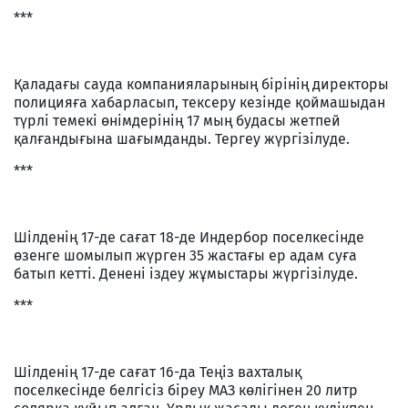
***
Қаладағы сауда компанияларының бірінің директоры
полицияға хабарласып, тексеру кезінде қоймашыдан
түрлі темекі өнімдерінің 17 мың будасы жетпей
қалғандығына шағымданды. Тергеу жүргізілуде.
***
Шілденің 17-де сағат 18-де Индербор поселкесінде
өзенге шомылып жүрген 35 жастағы ер адам суға
батып кетті. Денені іздеу жұмыстары жүргізілуде.
***
Шілденің 17-де сағат 16-да Теңіз вахталық
поселкесінде белгісіз біреу МАЗ көлігінен 20 литр