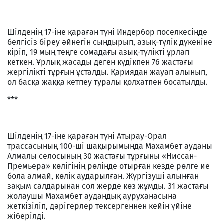
Шілденің 17-іне қараған түні Индербор поселкесінде
белгісіз біреу әйнегін сындырып, азық-түлік дүкеніне
кіріп, 19 мың теңге сомадағы азық-түлікті ұрлап
кеткен. Ұрлық жасады деген күдікпен 76 жастағы
жергілікті тұрғын ұсталды. Қариядан жауап алынып,
ол басқа жаққа кетпеу туралы қолхатпен босатылды.
***
Шілденің 17-іне қараған түні Атырау-Орал
трассасының 100-ші шақырымында Махамбет ауданы
Алмалы селосының 30 жастағы тұрғыны «Ниссан-
Премьера» көлігінің рөлінде отырған кезде рөлге ие
бола алмай, көлік аударылған. Жүргізуші алынған
зақым салдарынан сол жерде көз жұмды. 31 жастағы
жолаушы Махамбет аудандық ауруханасына
жеткізіліп, дәрігерлер тексергеннен кейін үйіне
жіберілді.