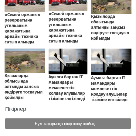
Пікірлер
Бұл тақырыпқа пікір жазу жабық