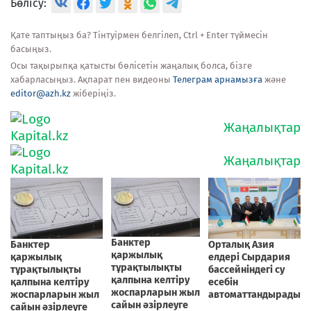
Бөлісу:
Қате таптыңыз ба? Тінтуірмен белгілеп, Ctrl + Enter түймесін
басыңыз.
Осы тақырыпқа қатысты бөлісетін жаңалық болса, бізге
хабарласыңыз. Ақпарат пен видеоны
Телеграм арнамызға
және
editor@azh.kz
жіберіңіз.