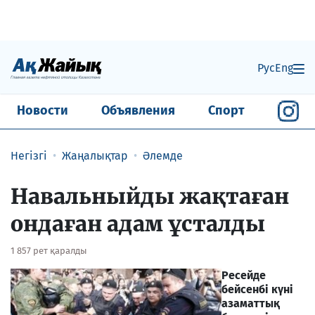
Рус
Eng
Новости
Объявления
Спорт
Негізгі
Жаңалықтар
Әлемде
Навальныйды жақтаған
ондаған адам ұсталды
1 857 рет қаралды
Ресейде
бейсенбі күні
азаматтық