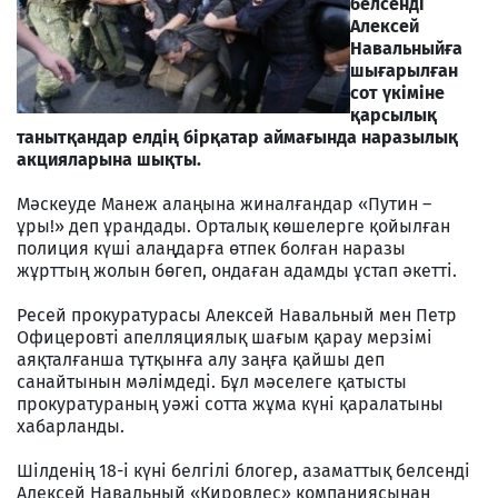
белсенді
Алексей
Навальныйға
шығарылған
сот үкіміне
қарсылық
танытқандар елдің бірқатар аймағында наразылық
акцияларына шықты.
Мәскеуде Манеж алаңына жиналғандар «Путин –
ұры!» деп ұрандады. Орталық көшелерге қойылған
полиция күші алаңдарға өтпек болған наразы
жұрттың жолын бөгеп, ондаған адамды ұстап әкетті.
Ресей прокуратурасы Алексей Навальный мен Петр
Офицеровті апелляциялық шағым қарау мерзімі
аяқталғанша тұтқынға алу заңға қайшы деп
санайтынын мәлімдеді. Бұл мәселеге қатысты
прокуратураның уәжі сотта жұма күні қаралатыны
хабарланды.
Шілденің 18-і күні белгілі блогер, азаматтық белсенді
Алексей Навальный «Кировлес» компаниясынан