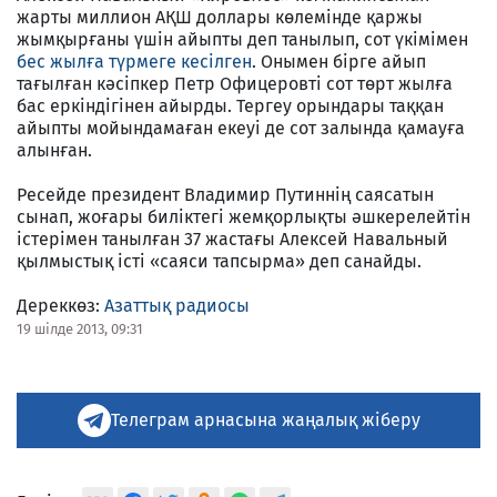
жарты миллион АҚШ доллары көлемінде қаржы
жымқырғаны үшін айыпты деп танылып, сот үкімімен
бес жылға түрмеге кесілген
. Онымен бірге айып
тағылған кәсіпкер Петр Офицеровті сот төрт жылға
бас еркіндігінен айырды. Тергеу орындары таққан
айыпты мойындамаған екеуі де сот залында қамауға
алынған.
Ресейде президент Владимир Путиннің саясатын
сынап, жоғары биліктегі жемқорлықты әшкерелейтін
істерімен танылған 37 жастағы Алексей Навальный
қылмыстық істі «саяси тапсырма» деп санайды.
Дереккөз:
Азаттық радиосы
19 шілде 2013, 09:31
Телеграм арнасына жаңалық жіберу