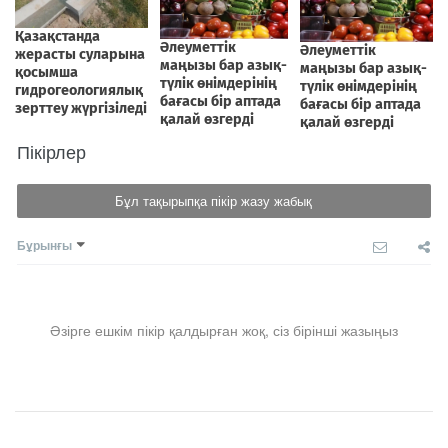
Пікірлер
Бұл тақырыпқа пікір жазу жабық
Бұрынғы
Әзірге ешкім пікір қалдырған жоқ, сіз бірінші жазыңыз