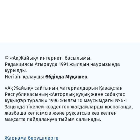
© «Ақ Жайық» интернет- басылымы.
Редакциясы Атырауда 1991 жылдың наурызында
құрылды.
Негізін қалаушы
Әбділда Мұқашев
.
«Ақ Жайық» сайтының материалдарын Қазақстан
Республикасының «Авторлық құқық және сабақтас
құқықтар туралы» 1996 жылғы 10 маусымдағы №6-I
Заңында тікелей көзделген жағдайларды қоспағанда,
жазбаша келісімсіз және рұқсатсыз кез келген
мақсатта пайдалануға тыйым салынады.
Жарнама берушілерге