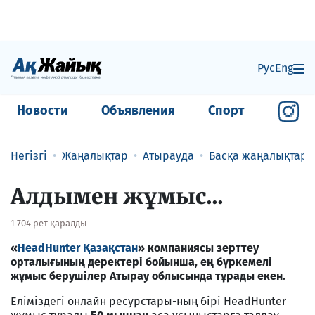
Рус
Eng
Новости
Объявления
Спорт
Негізгі
Жаңалықтар
Атырауда
Басқа жаңалықтар
Алдымен жұмыс...
1 704 рет қаралды
«
HeadHunter Қазақстан
» компаниясы зерттеу
орталығының деректері бойынша, ең бүркемелі
жұмыс берушілер Атырау облысында тұрады екен.
Еліміздегі онлайн ресурстары-ның бірі HeadHunter