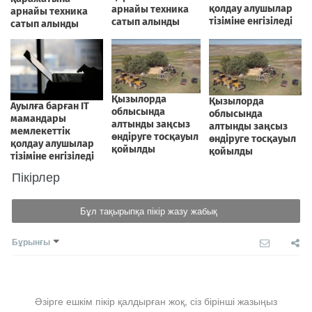
Пікірлер
Бұл тақырыпқа пікір жазу жабық
Бұрынғы
Әзірге ешкім пікір қалдырған жоқ, сіз бірінші жазыңыз