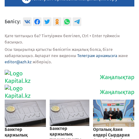
Бөлісу:
Қате таптыңыз ба? Тінтуірмен белгілеп, Ctrl + Enter түймесін
басыңыз.
Осы тақырыпқа қатысты бөлісетін жаңалық болса, бізге
хабарласыңыз. Ақпарат пен видеоны
Телеграм арнамызға
және
editor@azh.kz
жіберіңіз.