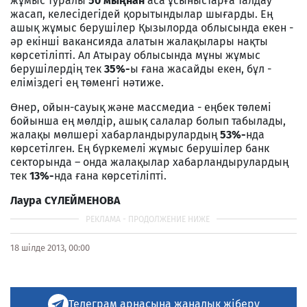
жұмыс туралы
50 мыңнан
аса ұсыныстарға талдау
жасап, келесідегідей қорытындылар шығарды. Ең
ашық жұмыс берушілер Қызылорда облысында екен -
әр екінші вакансияда алатын жалақылары нақты
көрсетіліпті. Ал Атырау облысында мұны жұмыс
берушілердің тек
35%-
ы ғана жасайды екен, бұл -
еліміздегі ең төменгі нәтиже.
Өнер, ойын-сауық және массмедиа - еңбек төлемі
бойынша ең мөлдір, ашық салалар болып табылады,
жалақы мөлшері хабарландырулардың
53%-
нда
көрсетілген. Ең бүркемелі жұмыс берушілер банк
секторында – онда жалақылар хабарландырулардың
тек
13%-
нда ғана көрсетіліпті.
Лаура СҮЛЕЙМЕНОВА
18 шілде 2013, 00:00
Телеграм арнасына жаңалық жіберу