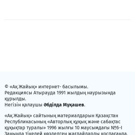
© «Ақ Жайық» интернет- басылымы.
Редакциясы Атырауда 1991 жылдың наурызында
құрылды.
Негізін қалаушы
Әбділда Мұқашев
.
«Ақ Жайық» сайтының материалдарын Қазақстан
Республикасының «Авторлық құқық және сабақтас
құқықтар туралы» 1996 жылғы 10 маусымдағы №6-I
Заңында тікелей көзделген жағдайларды қоспағанда,