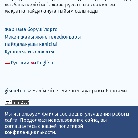
жазбаша келісімсіз және рұқсатсыз кез келген
мақсатта пайдалануға тыйым салынады.
Жарнама берушілерге
Мекен-жайы және телефондары
Пайдаланушы келісімі
Құпиялылық саясаты
Русский
English
gismeteo.kz
мәліметіне сүйенген ауа-райы болжамы
Төлем карталарын қабылдаймыз
Мы используем файлы cookie для улучшения работы
сайта. Продолжая использование сайта, вы
соглашаетесь с нашей
политикой
конфиденциальности
.