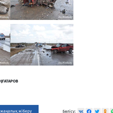
ҰҢҒАТАРОВ
 жаңалық жіберу
Бөлісу: