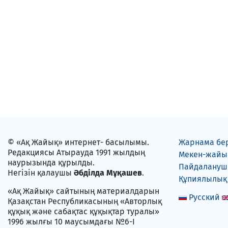
© «Ақ Жайық» интернет- басылымы.
Жарнама бе
Редакциясы Атырауда 1991 жылдың
Мекен-жайы
наурызында құрылды.
Пайдаланушы
Негізін қалаушы
Әбділда Мұқашев
.
Құпиялылық
«Ақ Жайық» сайтының материалдарын
Русский
Қазақстан Республикасының «Авторлық
құқық және сабақтас құқықтар туралы»
1996 жылғы 10 маусымдағы №6-I