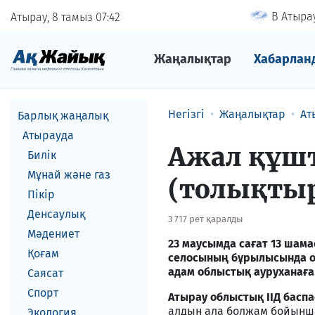
В Атырау
Атырау, 8 тамыз
07
42
Жаңалықтар
Хабарлан
Негізгі
Жаңалықтар
Ат
Барлық жаңалық
Атырауда
Ажал құш
Билік
Мұнай және газ
(толықты
Пікір
Денсаулық
3 717 рет қаралды
Мәдениет
23 маусымда сағат 13 шам
Қоғам
селосының бұрылысында ор
адам облыстық ауруханаға 
Саясат
Спорт
Атырау облыстық ІІД басп
алдын ала болжам бойынша 
Экология