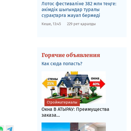
Лотос фестиваліне​ 382 млн теңге:
әкімдік шығындар туралы
сүрақтарға жауап бермеді
Кеше, 13:45
229 рет қаралды
Горячие объявления
Как сюда попасть?
Стройматериалы
Окна В АТЫРАУ: Преимущества
заказа...