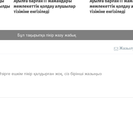
Бұл тақырыпқа пікір жазу жабық
Жазыл
Әзірге ешкім пікір қалдырған жоқ, сіз бірінші жазыңыз