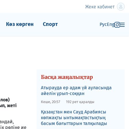
Жеке кабинет
Көз көрген
Спорт
Рус
Eng
Басқа жаңалықтар
Атырауда ер адам үй ауласында
әйелін ұрып-соққан
лов)
Кеше, 20:57
192 рет қаралды
п, жеті
Қазақстан мен Сауд Арабиясы
көпжақты ынтымақтастықтың
андай,
басым бағыттарын талқылады
ік рөліне ие