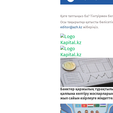
Қате таптыңыз ба? Тінтуірмен белг
Осы тақырыпқа қатысты бөлісеті
editor@azh.kz
жіберіңіз.