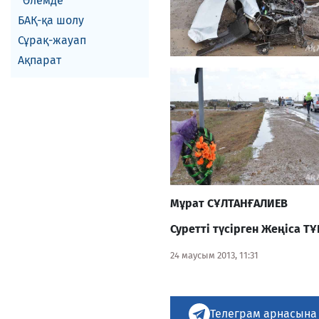
Әлемде
БАҚ-қа шолу
Сұрақ-жауап
Ақпарат
Мұрат СҰЛТАНҒАЛИЕВ
Суретті түсірген Жеңіса Т
24 маусым 2013, 11:31
Телеграм арнасына