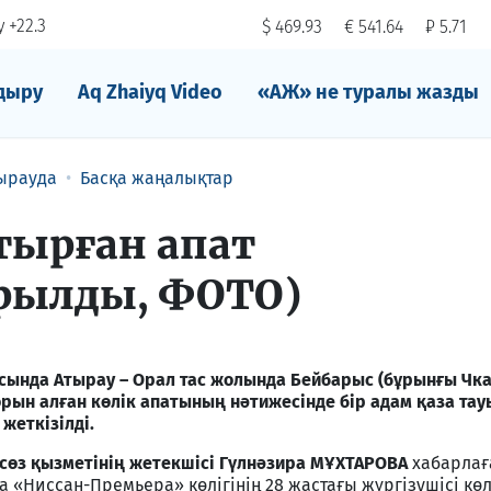
 +22.3
$ 469.93
€ 541.64
₽ 5.71
дыру
Aq Zhaiyq Video
«АЖ» не туралы жазды
ырауда
Басқа жаңалықтар
тырған апат
рылды, ФОТО)
асында Атырау – Орал тас жолында Бейбарыс (бұрынғы Чка
ын алған көлік апатының нәтижесінде бір адам қаза тауы
жеткізілді.
асөз қызметінің жетекшісі Гүлнәзира МҰХТАРОВА
хабарлағ
«Ниссан-Премьера» көлігінің 28 жастағы жүргізушісі көл