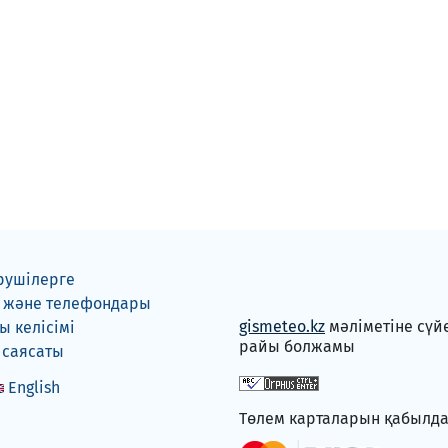
рушілерге
 және телефондары
gismeteo.kz
мәліметіне сүй
 келісімі
райы болжамы
 саясаты
English
Төлем карталарын қабылд