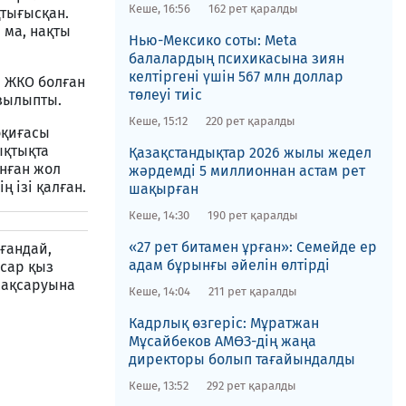
Кеше, 16:56
162 рет қаралды
қтығысқан.
 ма, нақты
Нью-Мексико соты​: Meta
балалардың психикасына зиян
келтіргені үшін 567 млн доллар
а ЖКО болған
төлеуі тиіс
ызылыпты.
Кеше, 15:12
220 рет қаралды
оқиғасы
ықтықта
Қазақстандықтар 2026 жылы жедел
нған жол
жәрдемді 5 миллионнан астам рет
ң ізі қалған.
шақырған
Кеше, 14:30
190 рет қаралды
«27 рет битамен ұрған»: Семейде ер
ғандай,
адам бұрынғы әйелін өлтірді
сар қыз
 жақсаруына
Кеше, 14:04
211 рет қаралды
Кадрлық өзгеріс: Мұратжан
Мұсайбеков АМӨЗ-дің жаңа
директоры болып ​тағайындалды
Кеше, 13:52
292 рет қаралды