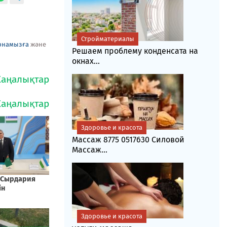
Стройматериалы
рнамызға
және
Решаем проблему конденсата на
окнах...
Здоровье и красота
Массаж 8775 0517630 Силовой
Массаж...
Здоровье и красота