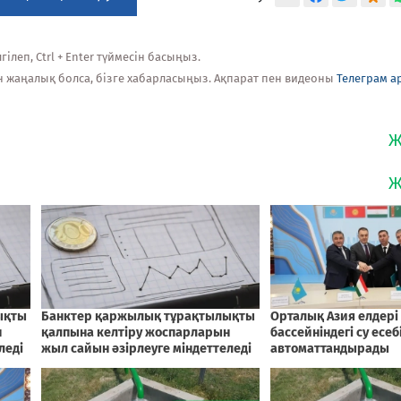
ілеп, Ctrl + Enter түймесін басыңыз.
н жаңалық болса, бізге хабарласыңыз. Ақпарат пен видеоны
Телеграм а