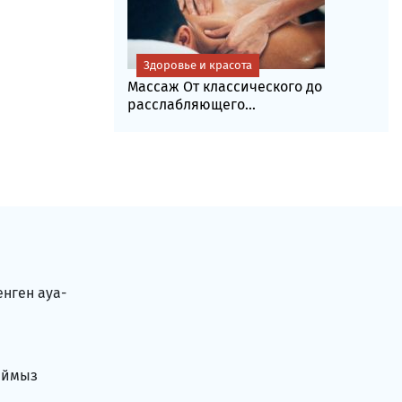
Здоровье и красота
Массаж От классического до
расслабляющего...
енген ауа-
аймыз