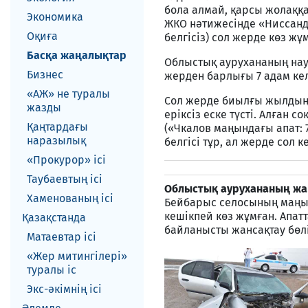
бола алмай, қарсы жолаққа
Экономика
ЖКО нәтижесінде «Ниссанда
Оқиға
белгісіз) сол жерде көз жұ
Басқа жаңалықтар
Облыстық аурухананың нау
Бизнес
жерден барлығы 7 адам кел
«АЖ» не туралы
Сол жерде биылғы жылдың 1
жазды
еріксіз еске түсті. Алған
Қаңтардағы
(«Чкалов маңындағы апат:
наразылық
белгісі тұр, ал жерде сол 
«Прокурор» ісі
Таубаевтың ісі
Облыстық аурухананың жан
Хаменованың ісі
Бейбарыс селосының маңын
кешікпей көз жұмған. Апат
Қазақстанда
байланысты жансақтау бөл
Матаевтар ici
«Жер митингілері»
туралы іс
Экс-әкiмнiң iсi