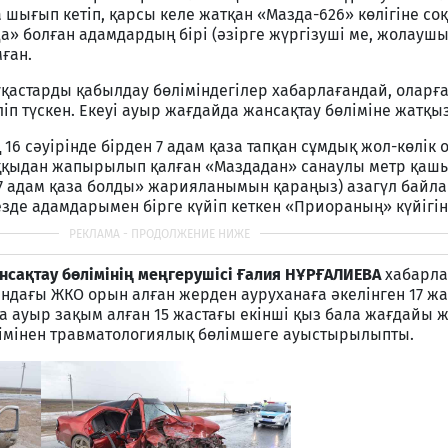
 шығып кетіп, қарсы келе жатқан «Мазда-626» көлігіне со
» болған адамдардың бірі (әзірге жүргізуші ме, жолаушы
мған.
қастарды қабылдау бөліміндегілер хабарлағандай, оларғ
іп түскен. Екеуі ауыр жағдайда жансақтау бөліміне жатқ
6 сәуірінде бірден 7 адам қаза тапқан сұмдық жол-көлік 
 соққыдан жапырылып қалған «Маздадан» санаулы метр қаш
 7 адам қаза болды» жарияланымын қараңыз) азагүл байла
кезде адамдарымен бірге күйіп кеткен «Приораның» күйігіні
сақтау бөлімінің меңгерушісі Ғалия НҰРҒАЛИЕВА
хабарла
дағы ЖКО орын алған жерден ауруханаға әкелінген 17 жа
та ауыр зақым алған 15 жастағы екінші қыз бала жағдайы
імінен травматологиялық бөлімшеге ауыстырылыпты.