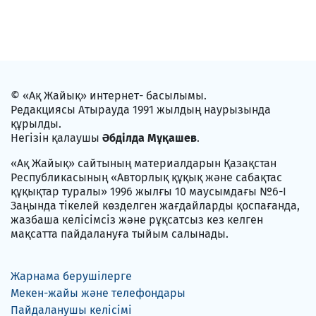
© «Ақ Жайық» интернет- басылымы.
Редакциясы Атырауда 1991 жылдың наурызында
құрылды.
Негізін қалаушы
Әбділда Мұқашев
.
«Ақ Жайық» сайтының материалдарын Қазақстан
Республикасының «Авторлық құқық және сабақтас
құқықтар туралы» 1996 жылғы 10 маусымдағы №6-I
Заңында тікелей көзделген жағдайларды қоспағанда,
жазбаша келісімсіз және рұқсатсыз кез келген
мақсатта пайдалануға тыйым салынады.
Жарнама берушілерге
Мекен-жайы және телефондары
Пайдаланушы келісімі