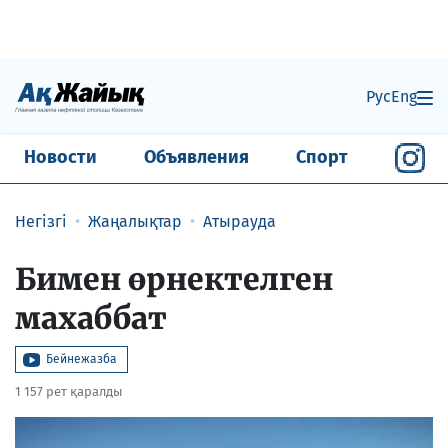
Рус
Eng
Новости
Объявления
Спорт
Негізгі
Жаңалықтар
Атырауда
Бимен өрнектелген
махаббат
Бейнежазба
1 157 рет қаралды