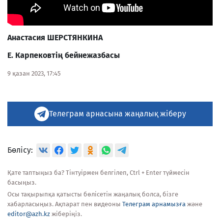
Анастасия ШЕРСТЯНКИНА
Е. Карпековт
ің бейнежазбасы
9 қазан 2023, 17:45
Телеграм арнасына жаңалық жіберу
Бөлісу:
Қате таптыңыз ба? Тінтуірмен белгілеп, Ctrl + Enter түймесін
басыңыз.
Осы тақырыпқа қатысты бөлісетін жаңалық болса, бізге
хабарласыңыз. Ақпарат пен видеоны
Телеграм арнамызға
және
editor@azh.kz
жіберіңіз.