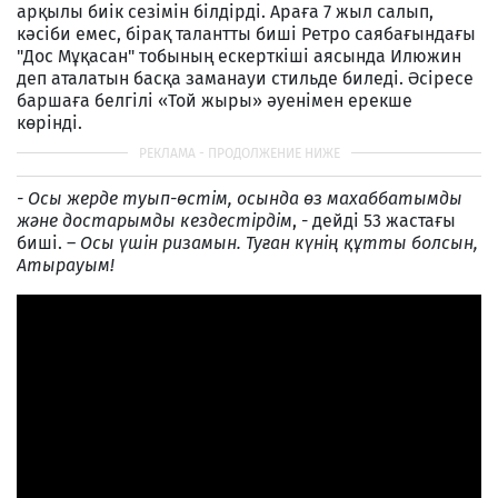
арқылы биік сезімін білдірді. Араға 7 жыл салып,
кәсіби емес, бірақ талантты биші Ретро саябағындағы
"Дос Мұқасан" тобының ескерткіші аясында Илюжин
деп аталатын басқа заманауи стильде биледі. Әсіресе
баршаға белгілі «Той жыры» әуенімен ерекше
көрінді.
- Осы жерде туып-өстім, осында өз махаббатымды
және достарымды кездестірдім
, - дейді 53 жастағы
биші. –
Осы үшін ризамын. Туған күнің құтты болсын,
Атырауым!