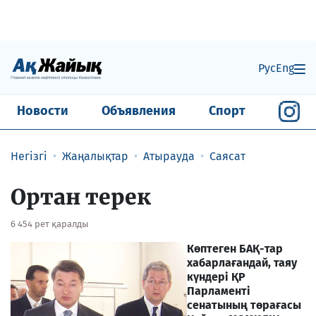
Рус
Eng
Новости
Объявления
Спорт
Негізгі
Жаңалықтар
Атырауда
Саясат
Ортан терек
6 454 рет қаралды
Көптеген БАҚ-тар
хабарлағандай, таяу
күндері ҚР
П
арламенті
сенатының төрағасы