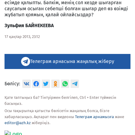
есімде қалыпты. Бәлкім, менің сол кезде шығарған
саусағым осыған себепші болған шығар деп өз өзімді
жұбатып қоямын, қалай ойлайсыздар?
Зульфия БАЙНЕКЕЕВА
17 қаңтар 2013, 23:12
Телеграм арнасына жаңалық жіберу
Бөлісу:
Қате таптыңыз ба? Тінтуірмен белгілеп, Ctrl + Enter түймесін
басыңыз.
Осы тақырыпқа қатысты бөлісетін жаңалық болса, бізге
хабарласыңыз. Ақпарат пен видеоны
Телеграм арнамызға
және
editor@azh.kz
жіберіңіз.