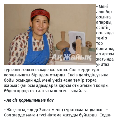
- Мені
әлдебір
орынға
апарды,
есіктің
орнында
темір
тор
болғаны,
ал артқы
жағында
унитаз
тұрғаны жақсы есімде қалыпты. Сол жерде түрі
қорқынышты бір адам отырды. Енсіз дәліздің ұзына
бойы осындай еді. Мені үнсіз ғана темір торға
жармасқан осы адамдарға қарсы отырғызып қойды.
Әбден қорқытып алғысы келген сыңайлы.
- А
л сіз қорықтыңыз ба?
- Жоқ-тағы, - деді Зинат менің сұрағыма таңданып. –
Сол жерде маған түсініктеме жазуды бұйырды. Содан