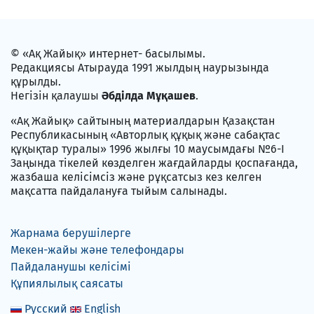
© «Ақ Жайық» интернет- басылымы.
Редакциясы Атырауда 1991 жылдың наурызында
құрылды.
Негізін қалаушы
Әбділда Мұқашев
.
«Ақ Жайық» сайтының материалдарын Қазақстан
Республикасының «Авторлық құқық және сабақтас
құқықтар туралы» 1996 жылғы 10 маусымдағы №6-I
Заңында тікелей көзделген жағдайларды қоспағанда,
жазбаша келісімсіз және рұқсатсыз кез келген
мақсатта пайдалануға тыйым салынады.
Жарнама берушілерге
Мекен-жайы және телефондары
Пайдаланушы келісімі
Құпиялылық саясаты
Русский
English