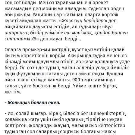
соң сот болды. Мен өз тарапымнан еш әрекет
жасамадым деп мойныма алмадым. Судьялар әбден
абыржыды. Рацияның ар жағынан оларға кортеж
күзеті айқайлап жатты. «
Жазасын беріңдер!
» деп
айқайлаған дауысты естідім, ал судьялар: «
Бұл
ишараның біздің елімізде еш мәні жоқ, қандай баппен
соттаймыз?!
» деп жауап берді...
Оларға премьер-министрдің күзет қызметінің қалай
қысым көрсеткенін көрдім. Ақырында судья менен өз
кінәмді мойындауымды өтініп, аз жаза қолдануға уәде
берді. Ол сөзінде тұрып, маған әлдебір ұсақ әкімшілік
құқықбұзушылық жасады деген айып тақты. Қандай
айып екені есімде қалмапты. 900 теңге айыппұл
салып, үйге босатып жіберді. Үйіме кеште бір-ақ
жеттім.
- Жолыңыз болған екен.
- Иә, солай шығар. Бірақ, білесіз бе? Шенеуніктердің
қолайына жағу үшін бүкіл қаланың тірлігіне нұқсан
келтірген, жолдарды жауып, мағынасыз кептелістер
тудырған сол сапардың соңғысы болғаны жақсы