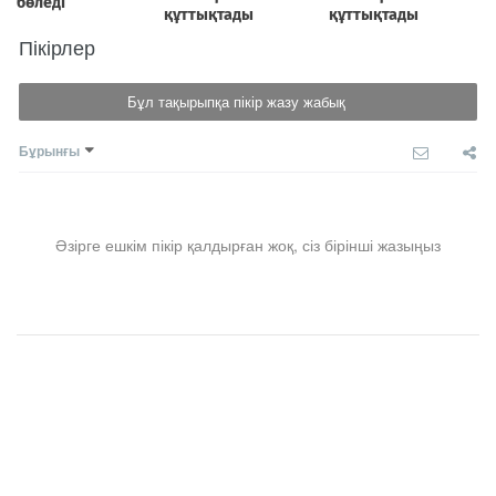
Пікірлер
Бұл тақырыпқа пікір жазу жабық
Бұрынғы
Әзірге ешкім пікір қалдырған жоқ, сіз бірінші жазыңыз