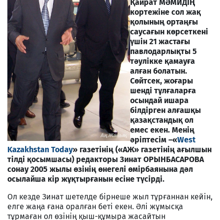
Қайрат МӘМИДІҢ
кортежіне сол жақ
қолының ортаңғы
саусағын көрсеткені
үшін
21 жастағы
павлодарлықты 5
тәулікке қамауға
алған болатын.
Сөйтсек, жоғары
шенді тұлғаларға
осындай ишара
білдірген алғашқы
қазақстандық ол
емес екен. Менің
әріптесім –«
West
Kazakhstan Today
» газетінің («АЖ» газетінің ағылшын
тілді қосымшасы) редакторы Зинат ОРЫНБАСАРОВА
сонау 2005 жылы өзінің өнегелі өмірбаянына дәл
осылайша кір жұқтырғанын есіне түсірді.
Ол кезде Зинат шетелде бірнеше жыл тұрғаннан кейін,
елге жаңа ғана оралған беті екен. Әлі жұмысқа
тұрмаған ол өзінің қыш-құмыра жасайтын