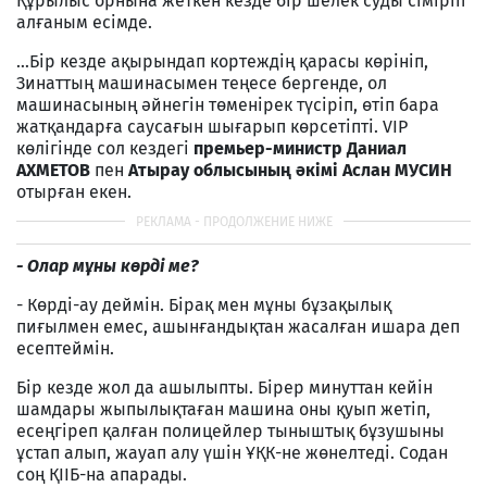
Құрылыс орнына жеткен кезде бір шелек суды сіміріп
алғаным есімде.
…Бір кезде ақырындап кортеждің қарасы көрініп,
Зинаттың машинасымен теңесе бергенде, ол
машинасының әйнегін төменірек түсіріп, өтіп бара
жатқандарға саусағын шығарып көрсетіпті. VIP
көлігінде сол кездегі
премьер-министр Даниал
АХМЕТОВ
пен
Атырау облысының әкімі Аслан МУСИН
отырған екен.
- О
лар мұны көрді ме?
- Көрді-ау деймін. Бірақ мен мұны бұзақылық
пиғылмен емес, ашынғандықтан жасалған ишара деп
есептеймін.
Бір кезде жол да ашылыпты. Бірер минуттан кейін
шамдары жыпылықтаған машина оны қуып жетіп,
есеңгіреп қалған полицейлер тыныштық бұзушыны
ұстап алып, жауап алу үшін ҰҚК-не жөнелтеді. Содан
соң ҚІІБ-на апарады.