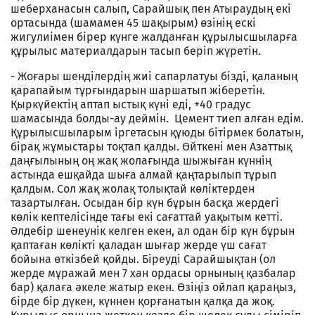
шеберханасын салып, Сарайшық пен Атыраудың екі
ортасында (шамамен 45 шақырым) өзінің ескі
жигулиімен бірер күнге жалданған құрылысшыларға
құрылыс материалдарын тасып беріп жүретін.
- Жоғары шенділердің жиі сапарлатуы бізді, қаланың
қарапайым тұрғындарын шаршатып жіберетін.
Қыркүйектің аптап ыстық күні еді, +40 градус
шамасында болды-ау деймін. Цемент тиеп алған едім.
Құрылысшыларым іргетасын құюды бітірмек болатын,
бірақ жұмыстары тоқтап қалды. Өйткені мен Азаттық
даңғылының оң жақ жолағында шыжыған күннің
астында ешқайда шыға алмай қаңтарылып тұрып
қалдым. Сол жақ жолақ толықтай көліктерден
тазартылған. Осыдан бір күн бұрын басқа жердегі
көлік кептелісінде тағы екі сағаттай уақытым кетті.
Әлдебір шенеунік келген екен, ал одан бір күн бұрын
қаптаған көлікті қаладан шығар жерде үш сағат
бойына өткізбей қойды. Біреуді Сарайшықтан (ол
жерде мұражай мен 7 хан ордасы орнының қазбалар
бар) қалаға әкеле жатыр екен. Өзіңіз ойлап қараңыз,
бірде бір дүкен, күннен қорғанатын қалқа да жоқ.