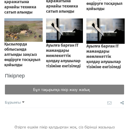
Пікірлер
Бұл тақырыпқа пікір жазу жабық
Бұрынғы
Әзірге ешкім пікір қалдырған жоқ, сіз бірінші жазыңыз