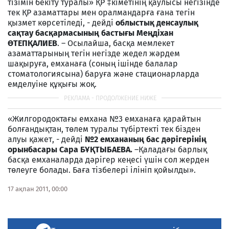
тізімін бекіту туралы» ҚР ‡кіметінің қаулысы негізінде
тек ҚР азаматтары мен оралмандарға ғана тегін
қызмет көрсетіледі, - дейді
облыстық
денсаулық
сақтау басқармасының бастығы Меңдіхан
ӨТЕПҚАЛИЕВ
. – Осылайша, басқа мемлекет
азаматтарының тегін негізде жедел жәрдем
шақыруға, емханаға (соның ішінде балалар
стоматологиясына) баруға және стационарларда
емделуіне құқығы жоқ.
«Жилгородоктағы емхана №3 емханаға қарайтын
болғандықтан, төлем туралы түбіртекті тек бізден
алуы қажет, - дейді
№2 емхананың бас дәрігерінің
орынбасары Сара БҰҚТЫБАЕВА.
–Қаладағы барлық
басқа емханаларда дәрігер кеңесі үшін сол жерден
төлеуге болады. Баға тізбелері ілініп қойылды».
17 ақпан 2011, 00:00