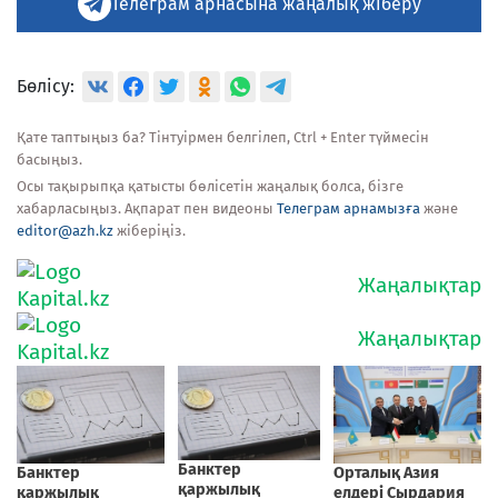
Телеграм арнасына жаңалық жіберу
Бөлісу:
Қате таптыңыз ба? Тінтуірмен белгілеп, Ctrl + Enter түймесін
басыңыз.
Осы тақырыпқа қатысты бөлісетін жаңалық болса, бізге
хабарласыңыз. Ақпарат пен видеоны
Телеграм арнамызға
және
editor@azh.kz
жіберіңіз.