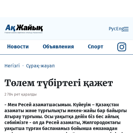
Рус
Eng
Новости
Объявления
Спорт
Негізгі
Сұрақ-жауап
Төлем түбіртегі қажет
2 784 рет қаралды
-
Мен Ресей азаматшасымын. Күйеуім – Қазақстан
азаматы және тұрғылықты мекен-жайы бар байырғы
Атырау тұрғыны. Осы уақытқа дейін біз бес айлық
сәбиімізге - ол да Ресей азаматы, Жилгородоктағы
уақытша тұрған баспанамыз бойынша емханадан