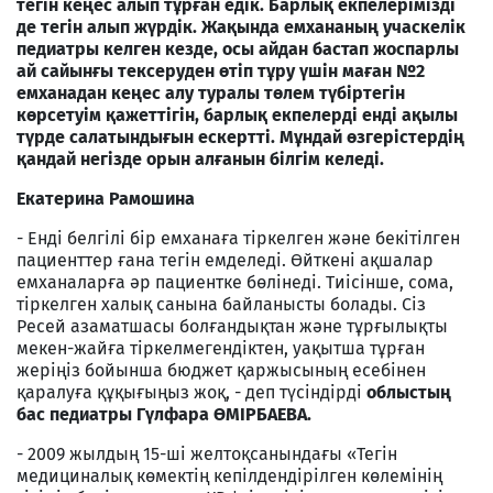
тегін кеңес алып тұрған едік. Барлық екпелерімізді
де тегін алып жүрдік. Жақында емхананың учаскелік
педиатры келген кезде, осы айдан бастап жоспарлы
ай сайынғы тексеруден өтіп тұру үшін маған №2
емханадан кеңес алу туралы төлем түбіртегін
көрсетуім қажеттігін, барлық екпелерді енді ақылы
түрде салатындығын ескертті. Мұндай өзгерістердің
қандай негізде орын алғанын білгім келеді.
Екатерина Рамошина
- Енді белгілі бір емханаға тіркелген және бекітілген
пациенттер ғана тегін емделеді. Өйткені ақшалар
емханаларға әр пациентке бөлінеді. Тиісінше, сома,
тіркелген халық санына байланысты болады. Сіз
Ресей азаматшасы болғандықтан және тұрғылықты
мекен-жайға тіркелмегендіктен, уақытша тұрған
жеріңіз бойынша бюджет қаржысының есебінен
қаралуға құқығыңыз жоқ, - деп түсіндірді
облыстың
бас педиатры Гүлфара ӨМІРБАЕВА.
- 2009 жылдың 15-ші желтоқсанындағы «Тегін
медициналық көмектің кепілдендірілген көлемінің