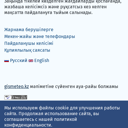
Заңында тікелей көзделген жағдайларды қоспағанда,
жазбаша келісімсіз және рұқсатсыз кез келген
мақсатта пайдалануға тыйым салынады.
Жарнама берушілерге
Мекен-жайы және телефондары
Пайдаланушы келісімі
Құпиялылық саясаты
Русский
English
gismeteo.kz
мәліметіне сүйенген ауа-райы болжамы
Төлем карталарын қабылдаймыз
Мы используем файлы cookie для улучшения работы
сайта. Продолжая использование сайта, вы
соглашаетесь с нашей
политикой
конфиденциальности
.