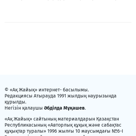
© «Ақ Жайық» интернет- басылымы.
Редакциясы Атырауда 1991 жылдың наурызында
құрылды.
Негізін қалаушы
Әбділда Мұқашев
.
«Ақ Жайық» сайтының материалдарын Қазақстан
Республикасының «Авторлық құқық және сабақтас
құқықтар туралы» 1996 жылғы 10 маусымдағы №6-I