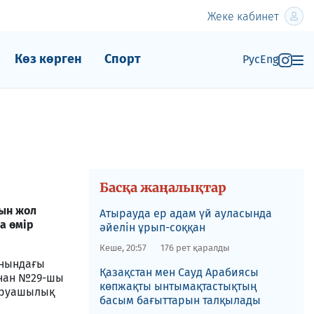
Жеке кабинет
Көз көрген
Спорт
Рус
Eng
Басқа жаңалықтар
йын жол
Атырауда ер адам үй ауласында
а өмір
әйелін ұрып-соққан
Кеше, 20:57
176 рет қаралды
анындағы
Қазақстан мен Сауд Арабиясы
ынан №29-шы
көпжақты ынтымақтастықтың
шаруашылық
басым бағыттарын талқылады