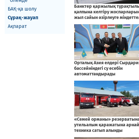
Әлемде
БАҚ-қа шолу
Сұрақ-жауап
Ақпарат