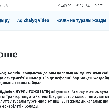
 +26
$ 469.93
€ 541.64
₽ 5.71
дыру
Aq Zhaiyq Video
«АЖ» не туралы жазды
көше
 жоқ. Бәлкім, сондықтан да оны қалалық әкімдікте жыл са
а ескермейтін шығар. Біз де асфальті бар жақсы жағдайд
і қашан асфальттайды?
ы Әділбек НҰРЛЫҒОЖИЕВТІҢ
айтуынша, Атырау мөлтек ауд
ғы Тракторная, ағайынды Шауденовтер көшесінің аумағ
альттау туралы тұрғындар өтініші 2011 жылдың қалалық 
 ескерілетін болады.