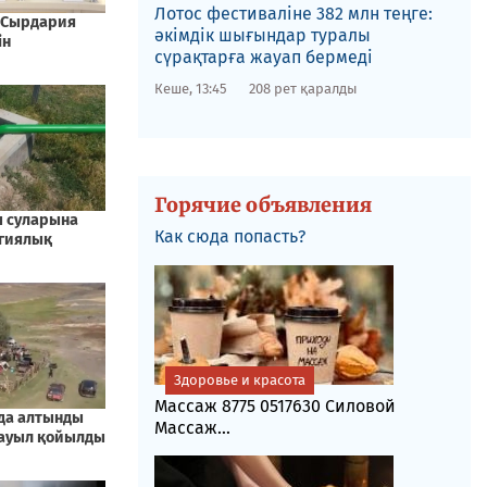
Лотос фестиваліне​ 382 млн теңге:
әкімдік шығындар туралы
сүрақтарға жауап бермеді
Кеше, 13:45
208 рет қаралды
Горячие объявления
Как сюда попасть?
Здоровье и красота
Массаж 8775 0517630 Силовой
Массаж...