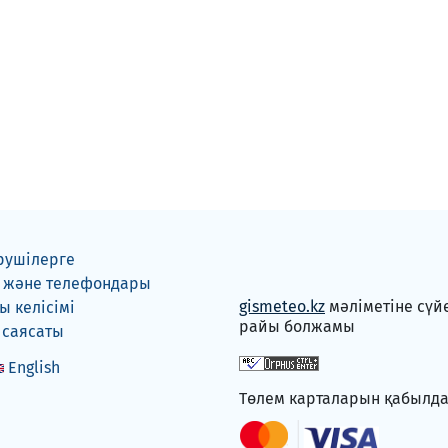
рушілерге
 және телефондары
gismeteo.kz
мәліметіне сүй
 келісімі
райы болжамы
 саясаты
English
Төлем карталарын қабылд