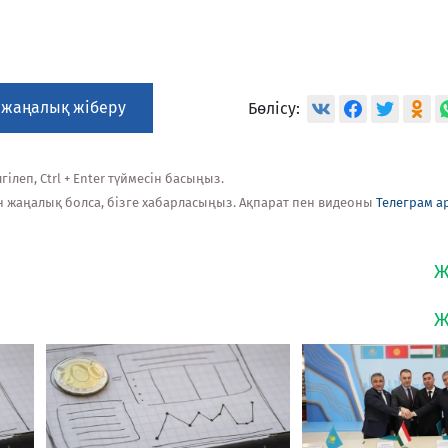
 жаңалық жіберу
Бөлісу:
ілеп, Ctrl + Enter түймесін басыңыз.
н жаңалық болса, бізге хабарласыңыз. Ақпарат пен видеоны
Телеграм а