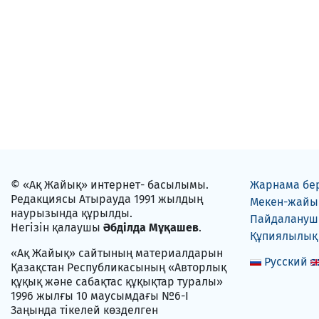
© «Ақ Жайық» интернет- басылымы.
Жарнама бе
Редакциясы Атырауда 1991 жылдың
Мекен-жайы
наурызында құрылды.
Пайдаланушы
Негізін қалаушы
Әбділда Мұқашев
.
Құпиялылық
«Ақ Жайық» сайтының материалдарын
Русский
Қазақстан Республикасының «Авторлық
құқық және сабақтас құқықтар туралы»
1996 жылғы 10 маусымдағы №6-I
Заңында тікелей көзделген