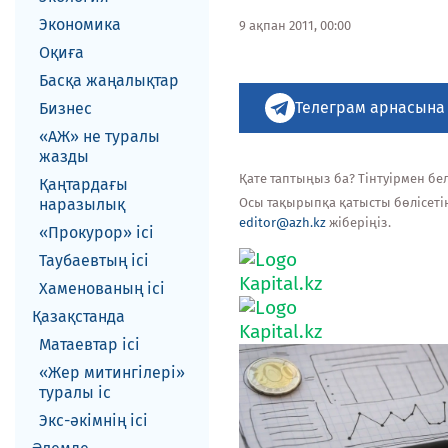
Экономика
9 ақпан 2011, 00:00
Оқиға
Басқа жаңалықтар
Телеграм арнасына
Бизнес
«АЖ» не туралы
жазды
Қате таптыңыз ба? Тінтуірмен белг
Қаңтардағы
наразылық
Осы тақырыпқа қатысты бөлісеті
editor@azh.kz
жіберіңіз.
«Прокурор» ісі
Таубаевтың ісі
Хаменованың ісі
Қазақстанда
Матаевтар ici
«Жер митингілері»
туралы іс
Экс-әкiмнiң iсi