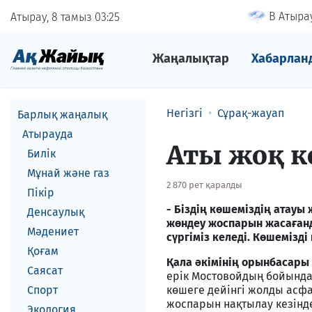
В Атырау
Атырау, 8 тамыз
03
25
Жаңалықтар
Хабарлан
Негізгі
Сұрақ-жауап
Барлық жаңалық
Атырауда
Аты жоқ 
Билік
Мұнай және газ
2 870 рет қаралды
Пікір
- Біздің көшеміздің атауы
Денсаулық
жөндеу жоспарын жасағанд
Мәдениет
сүргіміз келеді. Көшемізд
Қоғам
Қала әкімінің орынбасар
Саясат
ерік Мостовойдың бойында
Спорт
көшеге дейінгі жолды асф
жоспарын нақтылау кезінде
Экология