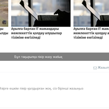
Бұл тақырыпқа пікір жазу жабық
Жазыл
Әзірге ешкім пікір қалдырған жоқ, сіз бірінші жазыңыз