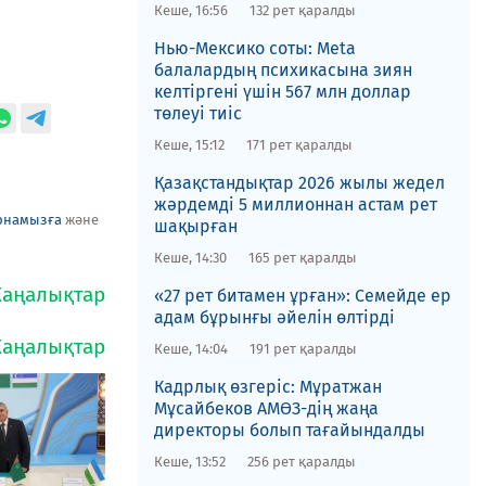
Кеше, 16:56
132 рет қаралды
Нью-Мексико соты​: Meta
балалардың психикасына зиян
келтіргені үшін 567 млн доллар
төлеуі тиіс
Кеше, 15:12
171 рет қаралды
Қазақстандықтар 2026 жылы жедел
жәрдемді 5 миллионнан астам рет
рнамызға
және
шақырған
Кеше, 14:30
165 рет қаралды
«27 рет битамен ұрған»: Семейде ер
адам бұрынғы әйелін өлтірді
Кеше, 14:04
191 рет қаралды
Кадрлық өзгеріс: Мұратжан
Мұсайбеков АМӨЗ-дің жаңа
директоры болып ​тағайындалды
Кеше, 13:52
256 рет қаралды