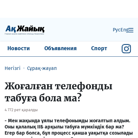
Рус
Eng
Новости
Объявления
Спорт
Негізгі
Сұрақ-жауап
Жоғалған телефонды
табуға бола ма?
4 772 рет қаралды
- Мен жақында ұялы телефонымды жоғалтып алдым.
Оны қалалық ІІБ арқылы табуға мүмкіндік бар ма?
Егер бар болса, бұл процесс қанша уақытқа созылады