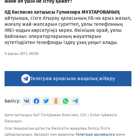
және ол үшін не істеу қажет?
ІІД баспасөз хатшысы Гүлнәзира МҰХТАРОВАНЫҢ
айтуынша, сізге Атырау қаласының ІІБ-на арыз жазып,
жоғалу жай-жапсарын суреттеп, ұялы телефонның
IMEI-кодын көрсетуіңіз керек. Өкінішке орай, ұялы
байланыс операторларының жауаптарын
күтетіндіктен телефонды іздеу ұзақ уақыт алады.
9 ақпан 2011, 00:00
Телеграм арнасына жаңалық жіберу
Бөлісу:
Қате таптыңыз ба? Тінтуірмен белгілеп, Ctrl + Enter түймесін
басыңыз.
Осы тақырыпқа қатысты бөлісетін жаңалық болса, бізге
хабарласыңыз. Ақпарат пен видеоны
Телеграм арнамызға
және