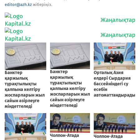
editor@azh.kz
жіберіңіз.