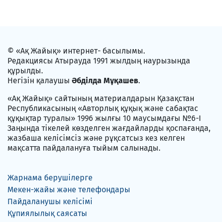
© «Ақ Жайық» интернет- басылымы.
Редакциясы Атырауда 1991 жылдың наурызында
құрылды.
Негізін қалаушы
Әбділда Мұқашев
.
«Ақ Жайық» сайтының материалдарын Қазақстан
Республикасының «Авторлық құқық және сабақтас
құқықтар туралы» 1996 жылғы 10 маусымдағы №6-I
Заңында тікелей көзделген жағдайларды қоспағанда,
жазбаша келісімсіз және рұқсатсыз кез келген
мақсатта пайдалануға тыйым салынады.
Жарнама берушілерге
Мекен-жайы және телефондары
Пайдаланушы келісімі
Құпиялылық саясаты