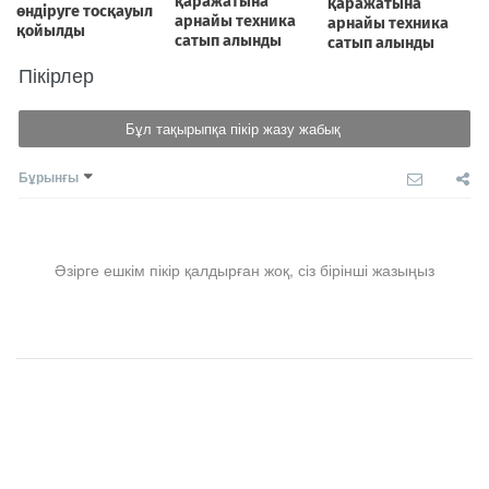
Пікірлер
Бұл тақырыпқа пікір жазу жабық
Бұрынғы
Әзірге ешкім пікір қалдырған жоқ, сіз бірінші жазыңыз