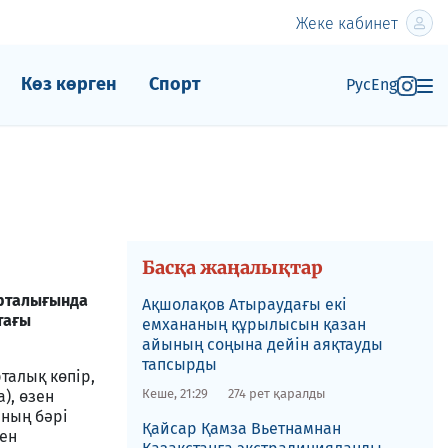
Жеке кабинет
Көз көрген
Спорт
Рус
Eng
Басқа жаңалықтар
рталығында
Ақшолақов Атыраудағы екі
тағы
емхананың құрылысын қазан
айының соңына дейін аяқтауды
тапсырды
алық көпір,
Кеше, 21:29
274 рет қаралды
), өзен
ның бәрі
​Қайсар Қамза Вьетнамнан
ген