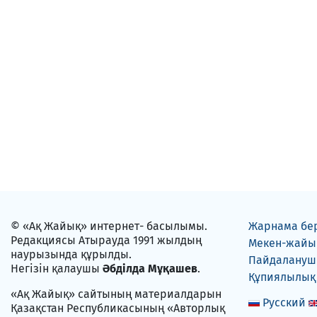
© «Ақ Жайық» интернет- басылымы.
Жарнама бе
Редакциясы Атырауда 1991 жылдың
Мекен-жайы
наурызында құрылды.
Пайдаланушы
Негізін қалаушы
Әбділда Мұқашев
.
Құпиялылық
«Ақ Жайық» сайтының материалдарын
Русский
Қазақстан Республикасының «Авторлық