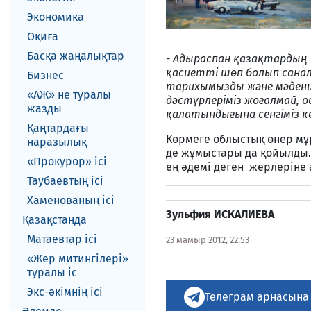
Экономика
Оқиға
Басқа жаңалықтар
- Адыраспан қазақтардың 
қасиетті шөп болып санал
Бизнес
тарихымызды және мәдени
«АЖ» не туралы
дәстүрлеріміз жоғалмай,
жазды
қалатындығына сенгіміз ке
Қаңтардағы
Көрмеге облыстық өнер мұ
наразылық
де жұмыстары да қойылды
«Прокурор» ісі
ең әдемі деген жерлеріне
Таубаевтың ісі
Хаменованың ісі
Зульфия ИСКАЛИЕВА
Қазақстанда
Матаевтар ici
23 мамыр 2012, 22:53
«Жер митингілері»
туралы іс
Экс-әкiмнiң iсi
Телеграм арнасына