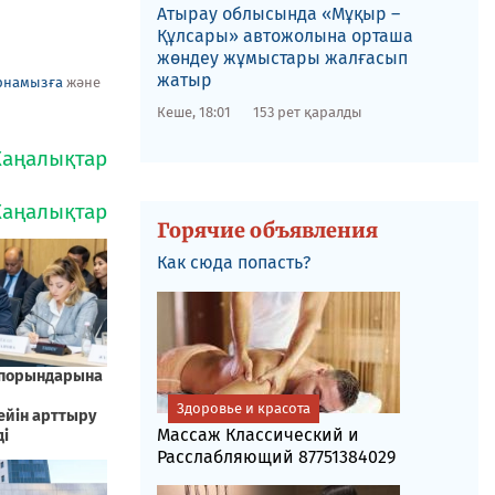
​Атырау облысында «Мұқыр –
Құлсары» автожолына орташа
жөндеу жұмыстары жалғасып
жатыр
рнамызға
және
Кеше, 18:01
153 рет қаралды
Горячие объявления
Как сюда попасть?
Здоровье и красота
Массаж Классический и
Расслабляющий 87751384029