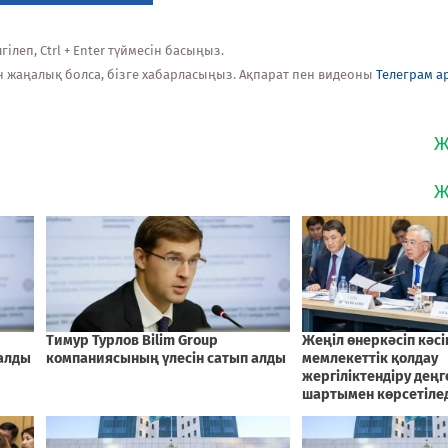
ілеп, Ctrl + Enter түймесін басыңыз.
н жаңалық болса, бізге хабарласыңыз. Ақпарат пен видеоны
Телеграм а