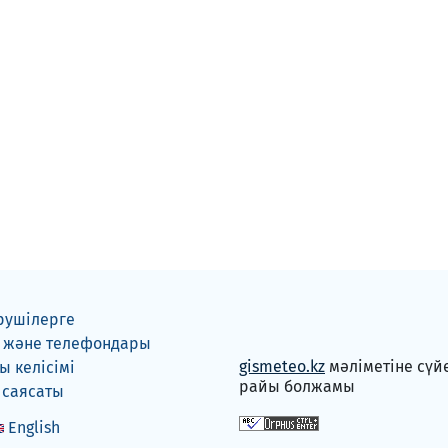
рушілерге
 және телефондары
gismeteo.kz
мәліметіне сүй
 келісімі
райы болжамы
 саясаты
English