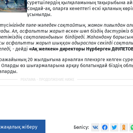
суретшілердің қылқаламының тақырыбына ай
Сондай-ақ, оларға кенептегі ескі қаланың көрін
ұсынылды.
түсінігінде пәле-жәледен сақтайтын, жаман пиғылдан 
ады. Ал, асфальтты жарып өскен шөп біздің дәстүріміз 
етіміздің сақталғандығын білдіреді. Жаһандану барыс
 осы асфальтты жарып шыққан адыраспан секілді сақтал
леді,
- дейді
«Ақ желкен» директоры Нұрберген ДӘУЛЕТОВ
ражайының 20 жылдығына арналған пленэрге келген суре
. Оларды өз шығармаларына арқау болатындай біздің об
 апарды.
 жаңалық жіберу
Бөлісу: