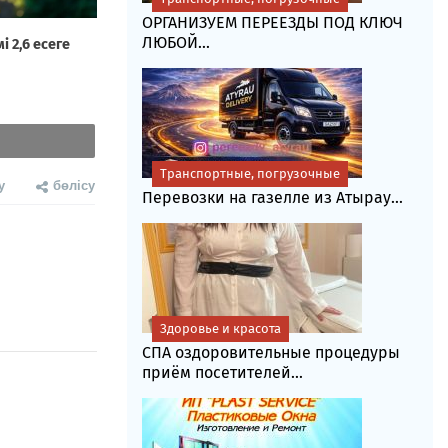
ОРГАНИЗУЕМ ПЕРЕЕЗДЫ ПОД КЛЮЧ
ЛЮБОЙ...
Транспортные, погрузочные
у
бөлісу
Перевозки на газелле из Атырау...
Здоровье и красота
СПА оздоровительные процедуры
приём посетителей...