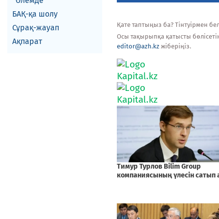
Әлемде
БАҚ-қа шолу
Қате таптыңыз ба? Тінтуірмен белг
Сұрақ-жауап
Осы тақырыпқа қатысты бөлісеті
Ақпарат
editor@azh.kz
жіберіңіз.