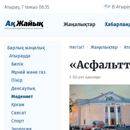
В Атырау
Атырау, 7 тамыз
06
35
Жаңалықтар
Хабарлан
Негізгі
Жаңалықтар
Ат
Барлық жаңалық
Атырауда
«Асфальтт
Билік
Мұнай және газ
5 322 рет қаралды
Пікір
Денсаулық
Мәдениет
Қоғам
Саясат
Спорт
Экология