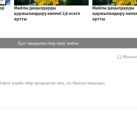
Бұл тақырыпқа пікір жазу жабық
Жазыл
Әзірге ешкім пікір қалдырған жоқ, сіз бірінші жазыңыз