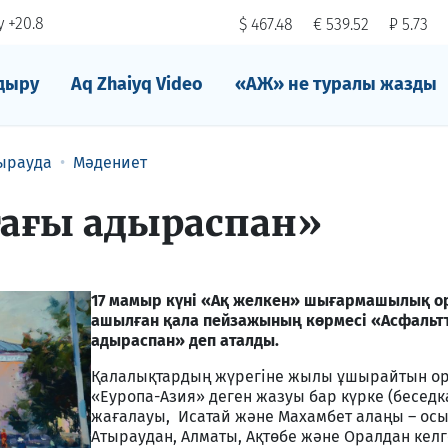
 +20.8
$ 467.48
€ 539.52
₽ 5.73
дыру
Aq Zhaiyq Video
«АЖ» не туралы жазды
ырауда
Мәдениет
ағы адыраспан»
17 мамыр күні «Ақ желкен» шығармашылық о
ашылған қала пейзажының көрмесі «Асфальт
адыраспан» деп аталды.
Қалалықтардың жүрегіне жылы ұшырайтын орт
«Еуропа-Азия» деген жазуы бар күрке (беседка
жағалауы, Исатай және Махамбет алаңы – осы
Атыраудан, Алматы, Ақтөбе және Оралдан кел