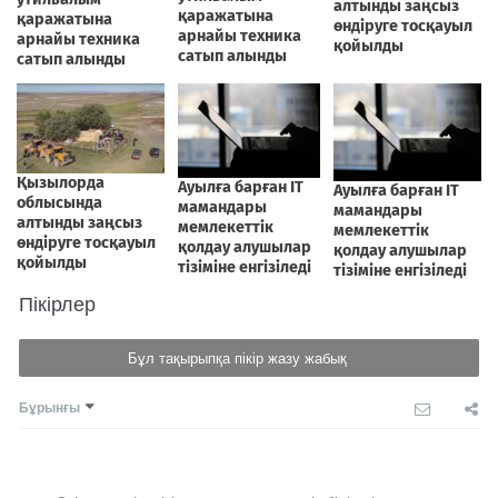
Пікірлер
Бұл тақырыпқа пікір жазу жабық
Бұрынғы