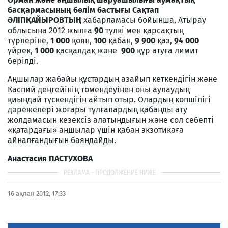
басқармасының бөлім бастығы Сақтап
ӘЛІПҚАЙЫРОВТЫҢ
хабарламасы бойынша, Атырау
облысына 2012 жылға
90
түлкі мен қарсақтың
түрлеріне,
1 000
қоян,
100
қабан,
9 900
қаз,
94 000
үйрек,
1 000
қасқалдақ және
900
құр атуға лимит
берілді.
Аңшылар жабайы құстардың азайып кеткендігін және
Каспий деңгейінің төмендеуінен оны аулаудың
қиындай түскендігін айтып отыр. Олардың көпшілігі
дәрежелері жоғары тұлғалардың қабанды ату
жолдамасын кезексіз алатындығын және сол себепті
«қатардағы» аңшылар үшін қабан экзотикаға
айналғандығын баяндайды.
Анастасия ПАСТУХОВА
16 ақпан 2012, 17:33