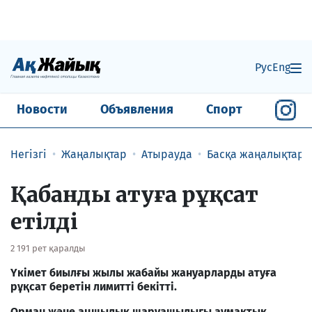
Рус
Eng
Новости
Объявления
Спорт
Негізгі
Жаңалықтар
Атырауда
Басқа жаңалықтар
Қабанды атуға рұқсат
етілді
2 191 рет қаралды
Үкімет биылғы жылы жабайы жануарларды атуға
рұқсат беретін лимитті бекітті.
Орман және аңшылық шаруашылығы аумақтық