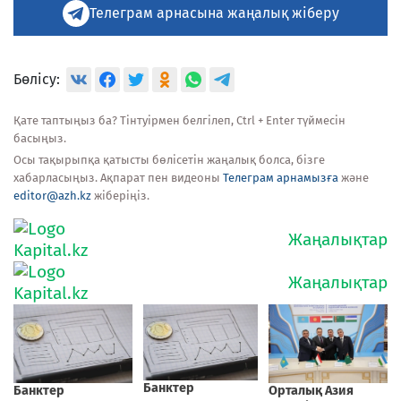
Телеграм арнасына жаңалық жіберу
Бөлісу:
Қате таптыңыз ба? Тінтуірмен белгілеп, Ctrl + Enter түймесін
басыңыз.
Осы тақырыпқа қатысты бөлісетін жаңалық болса, бізге
хабарласыңыз. Ақпарат пен видеоны
Телеграм арнамызға
және
editor@azh.kz
жіберіңіз.