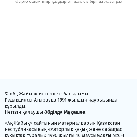
Әзірге ешкім пікір қалдырған жоқ, сіз бірінші жазыңыз
© «Ақ Жайық» интернет- басылымы.
Редакциясы Атырауда 1991 жылдың наурызында
құрылды.
Негізін қалаушы
Әбділда Мұқашев
.
«Ақ Жайық» сайтының материалдарын Қазақстан
Республикасының «Авторлық құқық және сабақтас
құқықтар туралы» 1996 жылғы 10 маусымдағы №6-I