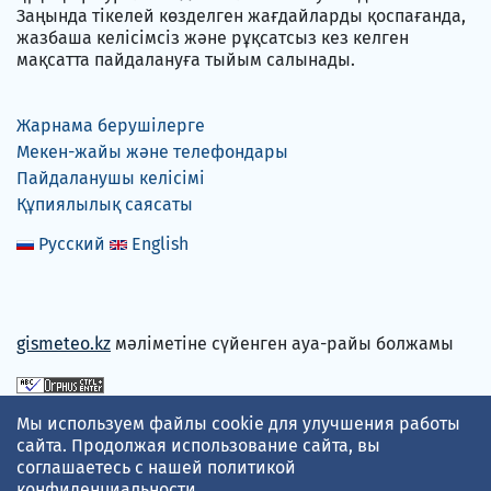
Заңында тікелей көзделген жағдайларды қоспағанда,
жазбаша келісімсіз және рұқсатсыз кез келген
мақсатта пайдалануға тыйым салынады.
Жарнама берушілерге
Мекен-жайы және телефондары
Пайдаланушы келісімі
Құпиялылық саясаты
Русский
English
gismeteo.kz
мәліметіне сүйенген ауа-райы болжамы
Төлем карталарын қабылдаймыз
Мы используем файлы cookie для улучшения работы
сайта. Продолжая использование сайта, вы
соглашаетесь с нашей
политикой
конфиденциальности
.