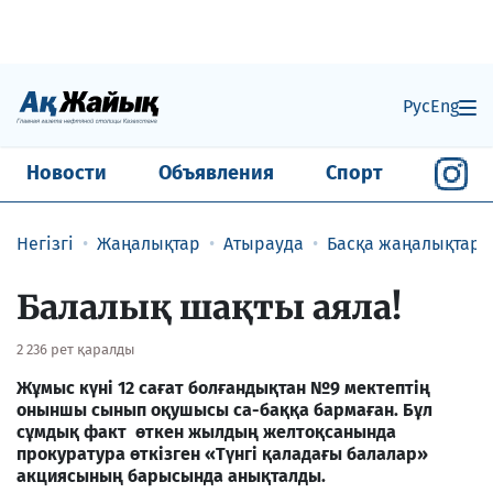
Рус
Eng
Новости
Объявления
Спорт
Негізгі
Жаңалықтар
Атырауда
Басқа жаңалықтар
Балалық шақты аяла!
2 236 рет қаралды
Жұмыс күні 12 сағат болғандықтан №9 мектептің
оныншы сынып оқушысы са-баққа бармаған. Бұл
сұмдық факт өткен жылдың желтоқсанында
прокуратура өткізген «Түнгі қаладағы балалар»
акциясының барысында анықталды.