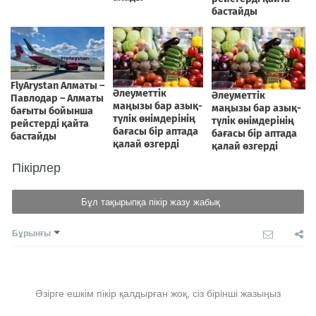
Пікірлер
Бұл тақырыпқа пікір жазу жабық
Бұрынғы
Әзірге ешкім пікір қалдырған жоқ, сіз бірінші жазыңыз