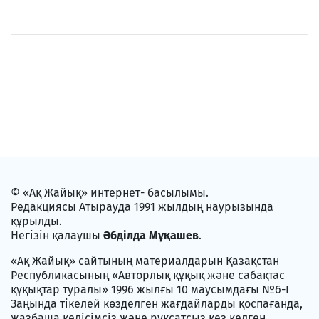
© «Ақ Жайық» интернет- басылымы.
Редакциясы Атырауда 1991 жылдың наурызында
құрылды.
Негізін қалаушы
Әбділда Мұқашев
.
«Ақ Жайық» сайтының материалдарын Қазақстан
Республикасының «Авторлық құқық және сабақтас
құқықтар туралы» 1996 жылғы 10 маусымдағы №6-I
Заңында тікелей көзделген жағдайларды қоспағанда,
жазбаша келісімсіз және рұқсатсыз кез келген