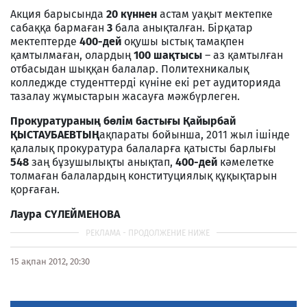
Акция барысында
20 күннен
астам уақыт мектепке
сабаққа бармаған
3
бала анықталған. Бірқатар
мектептерде
400-дей
оқушы ыстық тамақпен
қамтылмаған, олардың
100 шақтысы
– аз қамтылған
отбасыдан шыққан балалар. Политехникалық
колледжде студенттерді күніне екі рет аудиторияда
тазалау жұмыстарын жасауға мәжбүрлеген.
Прокуратураның бөлім бастығы Қайырбай
ҚЫСТАУБАЕВТЫҢ
ақпараты бойынша, 2011 жыл ішінде
қалалық прокуратура балаларға қатысты барлығы
548
заң бұзушылықты анықтап,
400-дей
кәмелетке
толмаған балалардың конституциялық құқықтарын
қорғаған.
Лаура СҮЛЕЙМЕНОВА
15 ақпан 2012, 20:30