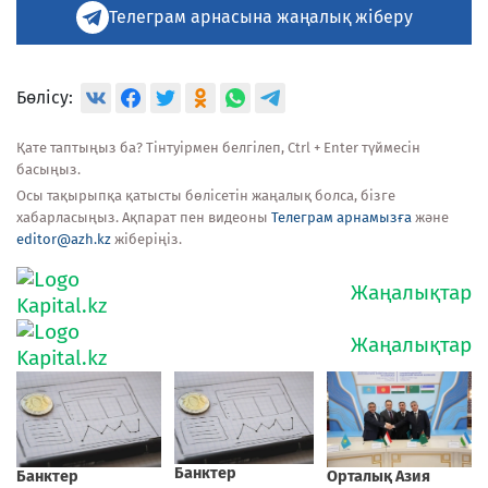
Телеграм арнасына жаңалық жіберу
Бөлісу:
Қате таптыңыз ба? Тінтуірмен белгілеп, Ctrl + Enter түймесін
басыңыз.
Осы тақырыпқа қатысты бөлісетін жаңалық болса, бізге
хабарласыңыз. Ақпарат пен видеоны
Телеграм арнамызға
және
editor@azh.kz
жіберіңіз.