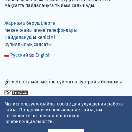
мақсатта пайдалануға тыйым салынады.
Жарнама берушілерге
Мекен-жайы және телефондары
Пайдаланушы келісімі
Құпиялылық саясаты
Русский
English
gismeteo.kz
мәліметіне сүйенген ауа-райы болжамы
Төлем карталарын қабылдаймыз
Мы используем файлы cookie для улучшения работы
сайта. Продолжая использование сайта, вы
соглашаетесь с нашей
политикой
конфиденциальности
.