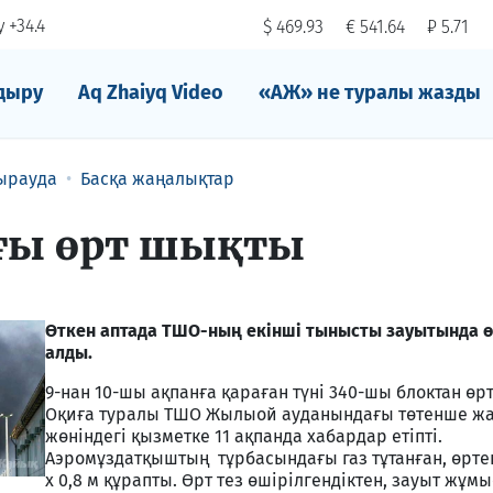
 +34.4
$ 469.93
€ 541.64
₽ 5.71
дыру
Aq Zhaiyq Video
«АЖ» не туралы жазды
ырауда
Басқа жаңалықтар
ағы өрт шықты
Өткен аптада ТШО-ның екінші тынысты зауытында 
алды.
9-нан 10-шы ақпанға қараған түні 340-шы блоктан өр
Оқиға туралы ТШО Жылыой ауданындағы төтенше ж
жөніндегі қызметке 11 ақпанда хабардар етіпті.
Аэромұздатқыштың тұрбасындағы газ тұтанған, өртен
х 0,8 м құрапты. Өрт тез өшірілгендіктен, зауыт жұм