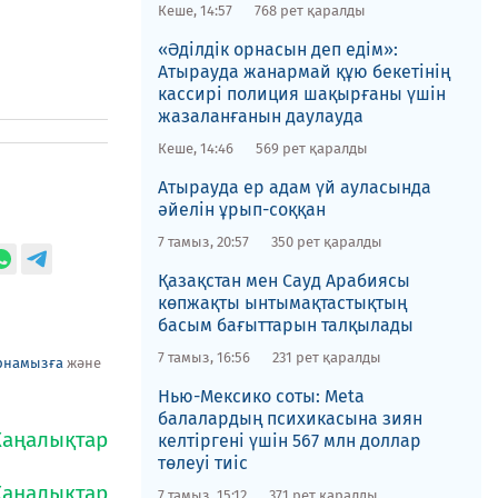
Кеше, 14:57
768 рет қаралды
«Әділдік орнасын деп едім»:
Атырауда жанармай құю бекетінің
кассирі полиция шақырғаны үшін
жазаланғанын даулауда
Кеше, 14:46
569 рет қаралды
Атырауда ер адам үй ауласында
әйелін ұрып-соққан
7 тамыз, 20:57
350 рет қаралды
Қазақстан мен Сауд Арабиясы
көпжақты ынтымақтастықтың
басым бағыттарын талқылады
7 тамыз, 16:56
231 рет қаралды
рнамызға
және
Нью-Мексико соты​: Meta
балалардың психикасына зиян
келтіргені үшін 567 млн доллар
төлеуі тиіс
7 тамыз, 15:12
371 рет қаралды