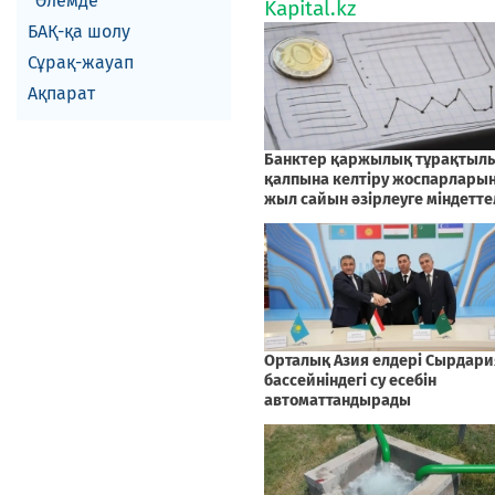
Әлемде
БАҚ-қа шолу
Сұрақ-жауап
Ақпарат