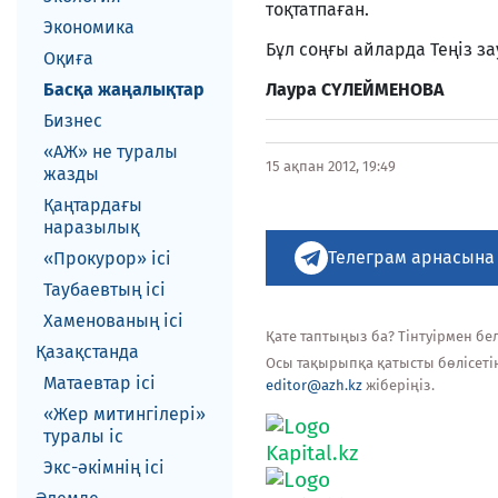
тоқтатпаған.
Экономика
Бұл соңғы айларда Теңіз з
Оқиға
Басқа жаңалықтар
Лаура СҮЛЕЙМЕНОВА
Бизнес
«АЖ» не туралы
15 ақпан 2012, 19:49
жазды
Қаңтардағы
наразылық
Телеграм арнасына
«Прокурор» ісі
Таубаевтың ісі
Хаменованың ісі
Қате таптыңыз ба? Тінтуірмен белг
Қазақстанда
Осы тақырыпқа қатысты бөлісеті
Матаевтар ici
editor@azh.kz
жіберіңіз.
«Жер митингілері»
туралы іс
Экс-әкiмнiң iсi