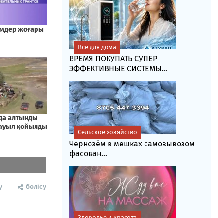
Все для дома
ВРЕМЯ ПОКУПАТЬ СУПЕР
ЭФФЕКТИВНЫЕ СИСТЕМЫ...
Сельское хозяйство
Чернозём в мешках самовывозом
фасoван...
у
бөлісу
Здоровье и красота