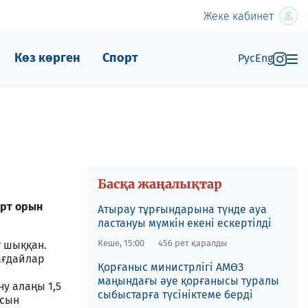
Жеке кабинет
Көз көрген
Спорт
Рус
Eng
Басқа жаңалықтар
өрт орын
Атырау тұрғындарына түнде ауа
ластануы мүмкін екені ескертілді
Кеше, 15:00
456 рет қаралды
т шыққан.
ағдайлар
Қорғаныс министрлігі АМӨЗ
маңындағы әуе қорғанысы туралы
у алаңы 1,5
сыбыстарға түсініктеме берді
ысын