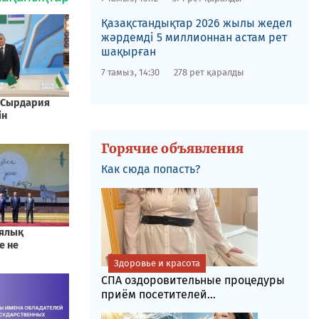
Қазақстандықтар 2026 жылы жедел
жәрдемді 5 миллионнан астам рет
шақырған
7 тамыз, 14:30
278 рет қаралды
Горячие объявления
Как сюда попасть?
Здоровье и красота
СПА оздоровительные процедуры
приём посетителей...