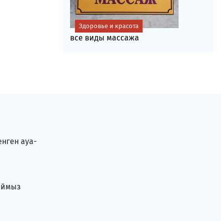
Здоровье и красота
все виды массажа
енген ауа-
аймыз