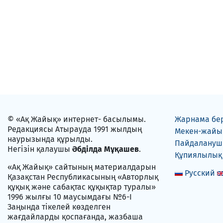
© «Ақ Жайық» интернет- басылымы.
Жарнама бе
Редакциясы Атырауда 1991 жылдың
Мекен-жайы
наурызында құрылды.
Пайдаланушы
Негізін қалаушы
Әбділда Мұқашев
.
Құпиялылық
«Ақ Жайық» сайтының материалдарын
Русский
Қазақстан Республикасының «Авторлық
құқық және сабақтас құқықтар туралы»
1996 жылғы 10 маусымдағы №6-I
Заңында тікелей көзделген
жағдайларды қоспағанда, жазбаша