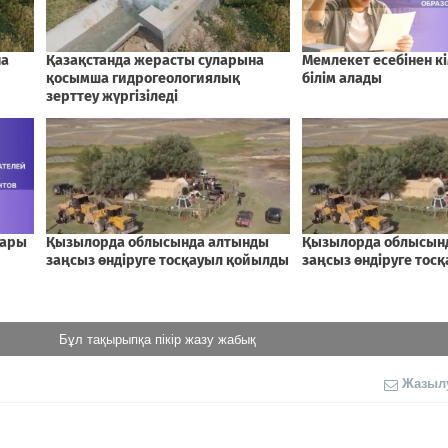
Бұл тақырыпқа пікір жазу жабық
Жазыл