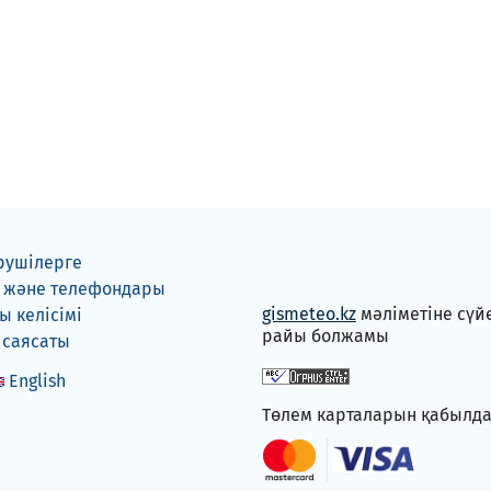
рушілерге
 және телефондары
gismeteo.kz
мәліметіне сүй
 келісімі
райы болжамы
 саясаты
English
Төлем карталарын қабылд