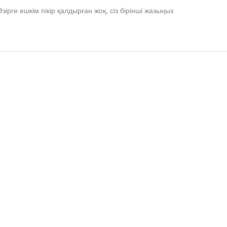
Әзірге ешкім пікір қалдырған жоқ, сіз бірінші жазыңыз