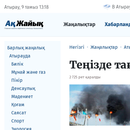
В Атырау
Атырау, 9 тамыз
13
18
Жаңалықтар
Хабарлан
Негізгі
Жаңалықтар
Ат
Барлық жаңалық
Атырауда
Теңізде т
Билік
Мұнай және газ
2 725 рет қаралды
Пікір
Денсаулық
Мәдениет
Қоғам
Саясат
Спорт
Экология