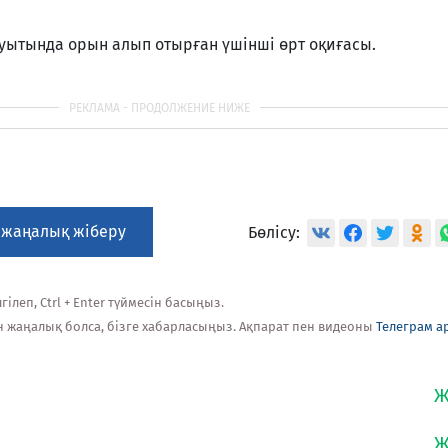
ауытында орын алып отырған үшінші өрт оқиғасы.
 жаңалық жіберу
Бөлісу:
ілеп, Ctrl + Enter түймесін басыңыз.
н жаңалық болса, бізге хабарласыңыз. Ақпарат пен видеоны
Телеграм а