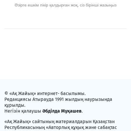
Әзірге ешкім пікір қалдырған жоқ, сіз бірінші жазыңыз
© «Ақ Жайық» интернет- басылымы.
Редакциясы Атырауда 1991 жылдың наурызында
құрылды.
Негізін қалаушы
Әбділда Мұқашев
.
«Ақ Жайық» сайтының материалдарын Қазақстан
Республикасының «Авторлық құқық және сабақтас