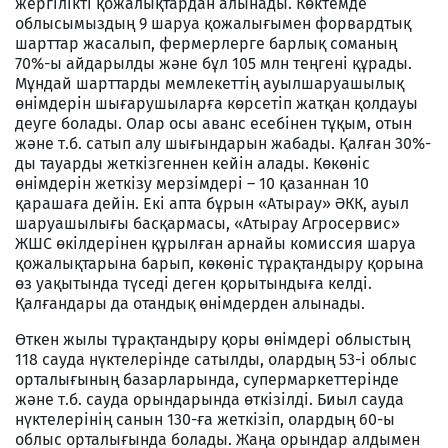
жергілікті қожалықтардан алынады. Көктемде
облысымыздың 9 шаруа қожалығымен форвардтық
шарттар жасалып, фермерлерге барлық соманың
70%-ы айдарылды және бұл 105 млн теңгені құрады.
Мұндай шарттарды мемлекеттің ауылшаруашылық
өнімдерін шығарушыларға көрсетіп жатқан қолдауы
деуге болады. Олар осы аванс есебінен тұқым, отын
және т.б. сатып алу шығындарын жабады. Қалған 30%-
ды тауарды жеткізгеннен кейін алады. Көкөніс
өнімдерін жеткізу мерзімдері – 10 қазаннан 10
қарашаға дейін. Екі апта бұрын «Атырау» ӘКК, ауыл
шаруашылығы басқармасы, «Атырау Агросервис»
ЖШС өкілдерінен құрылған арнайы комиссия шаруа
қожалықтарына барып, көкөніс тұрақтандыру қорына
өз уақытында түседі деген қорытындыға келді.
Қалғандары да отандық өнімдерден алынады.
Өткен жылы тұрақтандыру қоры өнімдері облыстың
118 сауда нүктелерінде сатылды, олардың 53-і облыс
орталығының базарларында, супермаркеттерінде
және т.б. сауда орындарында өткізілді. Биыл сауда
нүктелерінің санын 130-ға жеткізіп, олардың 60-ы
облыс орталығында болады. Жаңа орындар алдымен