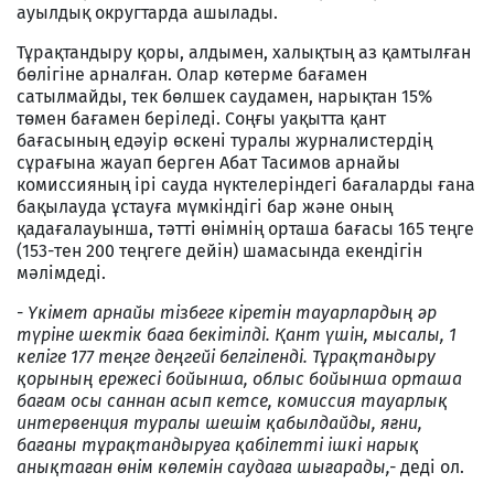
ауылдық округтарда ашылады.
Тұрақтандыру қоры, алдымен, халықтың аз қамтылған
бөлігіне арналған. Олар көтерме бағамен
сатылмайды, тек бөлшек саудамен, нарықтан 15%
төмен бағамен беріледі. Соңғы уақытта қант
бағасының едәуір өскені туралы журналистердің
сұрағына жауап берген Абат Тасимов арнайы
комиссияның ірі сауда нүктелеріндегі бағаларды ғана
бақылауда ұстауға мүмкіндігі бар және оның
қадағалауынша, тәтті өнімнің орташа бағасы 165 теңге
(153-тен 200 теңгеге дейін) шамасында екендігін
мәлімдеді.
-
Үкімет арнайы тізбеге кіретін тауарлардың әр
түріне шектік баға бекітілді. Қант үшін, мысалы, 1
келіге 177 теңге деңгейі белгіленді. Тұрақтандыру
қорының ережесі бойынша, облыс бойынша орташа
бағам осы саннан асып кетсе, комиссия тауарлық
интервенция туралы шешім қабылдайды, яғни,
бағаны тұрақтандыруға қабілетті ішкі нарық
анықтаған өнім көлемін саудаға шығарады,-
деді ол.