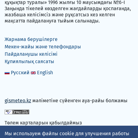
құқықтар туралы» 1996 жылғы 10 маусымдағы №6-I
Заңында тікелей көзделген жағдайларды қоспағанда,
жазбаша келісімсіз және рұқсатсыз кез келген
мақсатта пайдалануға тыйым салынады.
Жарнама берушілерге
Мекен-жайы және телефондары
Пайдаланушы келісімі
Құпиялылық саясаты
Русский
English
gismeteo.kz
мәліметіне сүйенген ауа-райы болжамы
Төлем карталарын қабылдаймыз
Мы используем файлы cookie для улучшения работы