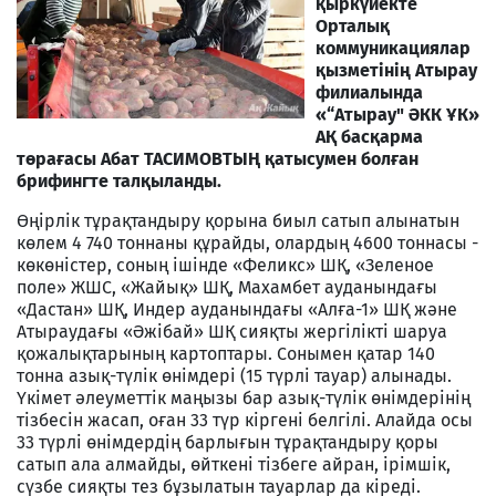
қыркүйекте
Орталық
коммуникациялар
қызметінің Атырау
филиалында
«“Атырау" ӘКК ҰК»
АҚ басқарма
төрағасы Абат ТАСИМОВТЫҢ қатысумен болған
брифингте талқыланды.
Өңірлік тұрақтандыру қорына биыл сатып алынатын
көлем 4 740 тоннаны құрайды, олардың 4600 тоннасы -
көкөністер, соның ішінде «Феликс» ШҚ, «Зеленое
поле» ЖШС, «Жайық» ШҚ, Махамбет ауданындағы
«Дастан» ШҚ, Индер ауданындағы «Алға-1» ШҚ және
Атыраудағы «Әжібай» ШҚ сияқты жергілікті шаруа
қожалықтарының картоптары. Сонымен қатар 140
тонна азық-түлік өнімдері (15 түрлі тауар) алынады.
Үкімет әлеуметтік маңызы бар азық-түлік өнімдерінің
тізбесін жасап, оған 33 түр кіргені белгілі. Алайда осы
33 түрлі өнімдердің барлығын тұрақтандыру қоры
сатып ала алмайды, өйткені тізбеге айран, ірімшік,
сүзбе сияқты тез бұзылатын тауарлар да кіреді.