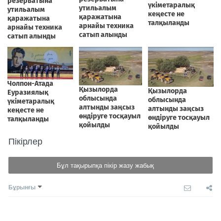
Пікірлер
Бұл тақырыпқа пікір жазу жабық
Бұрынғы