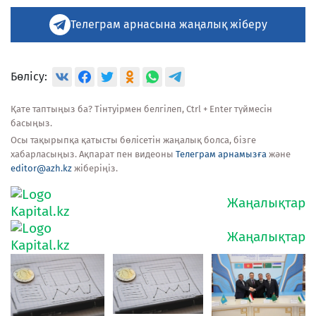
Телеграм арнасына жаңалық жіберу
Бөлісу:
Қате таптыңыз ба? Тінтуірмен белгілеп, Ctrl + Enter түймесін
басыңыз.
Осы тақырыпқа қатысты бөлісетін жаңалық болса, бізге
хабарласыңыз. Ақпарат пен видеоны
Телеграм арнамызға
және
editor@azh.kz
жіберіңіз.