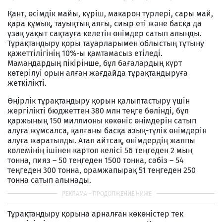
Қант, өсімдік майы, күріш, макарон түрлері, сары май,
қара құмық, тауықтың аяғы, сиыр еті және басқа да
ұзақ уақыт сақтауға келетін өнімдер сатып алынды.
Тұрақтандыру қоры тауарларымен облыстың тұтыну
қажеттілігінің 10%-ы қамтамасыз етіледі.
Мамандардың пікірінше, бұл бағалардың күрт
көтерілуі орын алған жағдайда тұрақтандыруға
жеткілікті.
Өңірлік тұрақтандыру қорын қалыптастыру үшін
жергілікті бюджеттен 380 млн теңге бөлінді, бұл
қаржының 150 миллионы көкөніс өнімдерін сатып
алуға жұмсалса, қалғаны басқа азық-түлік өнімдерін
алуға жаратылды. Атап айтсақ, өнімдердің жалпы
көлемінің ішінен картоп келісі 56 теңгеден 2 мың
тонна, пияз – 50 теңгеден 1500 тонна, сәбіз – 54
теңгеден 300 тонна, орамжапырақ 51 теңгеден 250
тонна сатып алынады.
Тұрақтандыру қорына арналған көкөністер тек