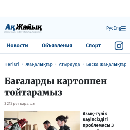
Рус
Eng
Новости
Объявления
Спорт
Негізгі
Жаңалықтар
Атырауда
Басқа жаңалықтар
​Бағаларды картоппен
тойтарамыз
3 212 рет қаралды
Азық-түлік
қауіпсіздігі
проблемасы 3