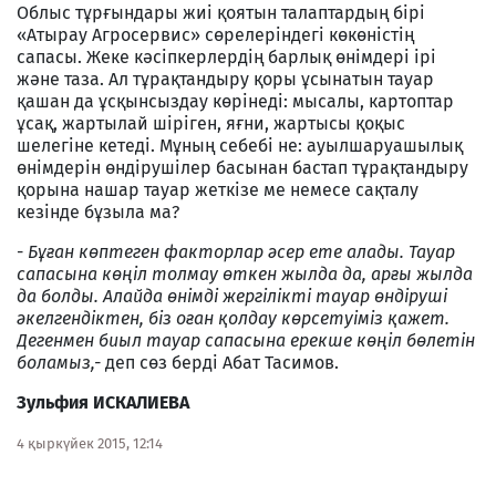
Облыс тұрғындары жиі қоятын талаптардың бірі
«Атырау Агросервис» сөрелеріндегі көкөністің
сапасы. Жеке кәсіпкерлердің барлық өнімдері ірі
және таза. Ал тұрақтандыру қоры ұсынатын тауар
қашан да ұсқынсыздау көрінеді: мысалы, картоптар
ұсақ, жартылай шіріген, яғни, жартысы қоқыс
шелегіне кетеді. Мұның себебі не: ауылшаруашылық
өнімдерін өндірушілер басынан бастап тұрақтандыру
қорына нашар тауар жеткізе ме немесе сақталу
кезінде бұзыла ма?
-
Бұған көптеген факторлар әсер ете алады. Тауар
сапасына көңіл толмау өткен жылда да, арғы жылда
да болды. Алайда өнімді жергілікті тауар өндіруші
әкелгендіктен, біз оған қолдау көрсетуіміз қажет.
Дегенмен биыл тауар сапасына ерекше көңіл бөлетін
боламыз,-
деп сөз берді Абат Тасимов.
Зульфия ИСКАЛИЕВА
4 қыркүйек 2015, 12:14