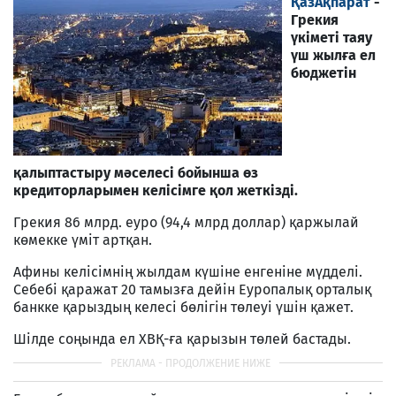
ҚазАқпарат
-
Грекия
үкіметі таяу
үш жылға ел
бюджетін
қалыптастыру мәселесі бойынша өз
кредиторларымен келісімге қол жеткізді.
Грекия 86 млрд. еуро (94,4 млрд доллар) қаржылай
көмекке үміт артқан.
Афины келісімнің жылдам күшіне енгеніне мүдделі.
Себебі қаражат 20 тамызға дейін Еуропалық орталық
банкке қарыздың келесі бөлігін төлеуі үшін қажет.
Шілде соңында ел ХВҚ-ға қарызын төлей бастады.