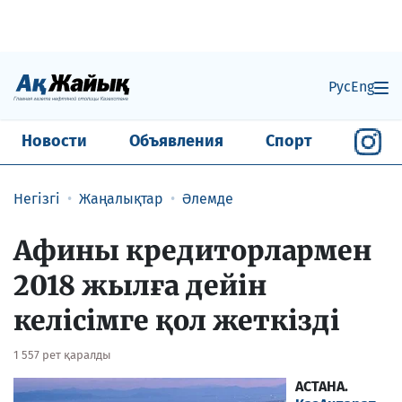
Рус
Eng
Новости
Объявления
Спорт
Негізгі
Жаңалықтар
Әлемде
Афины кредиторлармен
2018 жылға дейін
келісімге қол жеткізді
1 557 рет қаралды
АСТАНА.