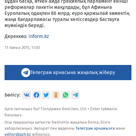
Бұдан басқа, өткен айда грекиялық парламент екінші
реформалар пакетін мақұлдады, бұл Афиныға
Еуропалық одақпен 86 млрд. еуро қаржылай көмектің
жаңа бағдарламасы туралы келіссөздер бастауға
мүмкіндік береді.
Дереккөз:
inform.kz
11 тамыз 2015, 11:03
Телеграм арнасына жаңалық жіберу
Бөлісу:
Қате таптыңыз ба? Тінтуірмен белгілеп, Ctrl + Enter түймесін
басыңыз.
Осы тақырыпқа қатысты бөлісетін жаңалық болса, бізге
хабарласыңыз. Ақпарат пен видеоны
Телеграм арнамызға
және
editor@azh.kz
жіберіңіз.