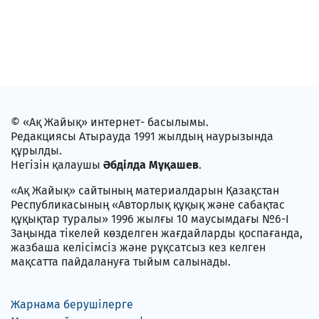
© «Ақ Жайық» интернет- басылымы.
Редакциясы Атырауда 1991 жылдың наурызында
құрылды.
Негізін қалаушы
Әбділда Мұқашев
.
«Ақ Жайық» сайтының материалдарын Қазақстан
Республикасының «Авторлық құқық және сабақтас
құқықтар туралы» 1996 жылғы 10 маусымдағы №6-I
Заңында тікелей көзделген жағдайларды қоспағанда,
жазбаша келісімсіз және рұқсатсыз кез келген
мақсатта пайдалануға тыйым салынады.
Жарнама берушілерге