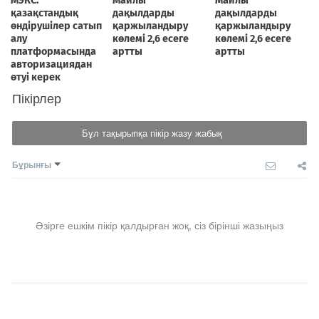
Пікірлер
Бұл тақырыпқа пікір жазу жабық
Бұрынғы
Әзірге ешкім пікір қалдырған жоқ, сіз бірінші жазыңыз