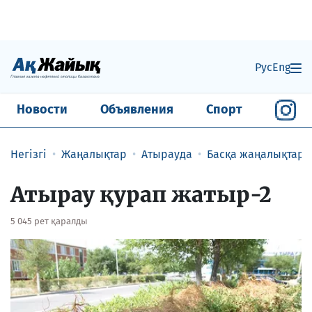
Рус
Eng
Новости
Объявления
Спорт
Негізгі
Жаңалықтар
Атырауда
Басқа жаңалықтар
​Атырау қурап жатыр-2
5 045 рет қаралды