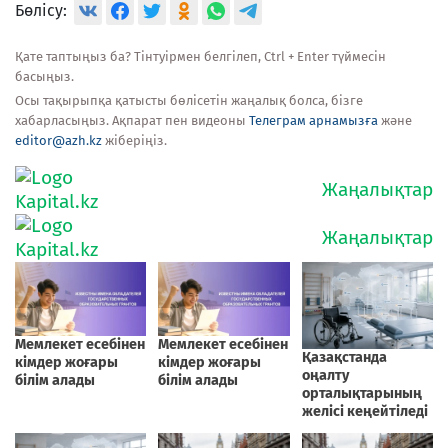
Бөлісу:
Қате таптыңыз ба? Тінтуірмен белгілеп, Ctrl + Enter түймесін
басыңыз.
Осы тақырыпқа қатысты бөлісетін жаңалық болса, бізге
хабарласыңыз. Ақпарат пен видеоны
Телеграм арнамызға
және
editor@azh.kz
жіберіңіз.