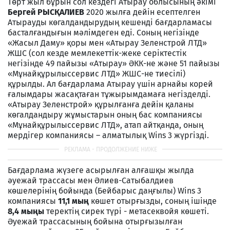
Төрт жыл бұрын сол кездегі Атырау облысының әкімі
Бергей РЫСҚАЛИЕВ
2020 жылға дейін есептелген
Атырауды көгалдандырудың кешенді бағдарламасы
басталғандығын мәлімдеген еді. Соның негізінде
«Жасыл Даму» қоры мен «Атырау Зеленстрой ЛТД»
ЖШС (сол кезде мемлекеттік-жеке серіктестік
негізінде 49 пайызы «Атырау» ӘКК-не және 51 пайызы
«Мұнайқұрылыссервис ЛТД» ЖШС-не тиесілі)
құрылды. Ал бағдарлама Атырау үшін арнайы корей
ғалымдары жасақтаған тұжырымдамаға негізделді.
«Атырау Зеленстрой» құрылғанға дейін қаланы
көгалдандыру жұмыстарын оның бас компаниясы
«Мұнайқұрылыссервис ЛТД», атап айтқанда, оның
мердігер компаниясы – алматылық Wins 3 жүргізді.
Бағдарлама жүзеге асырылған алғашқы жылда
әуежай трассасы мен Әлиев-Сатыбалдиев
көшелерінің бойында (Бейбарыс даңғылы) Wins 3
компаниясы
11,1 мың
көшет отырғызды, соның ішінде
8,4 мыңы
теректің сирек түрі - метасеквойя көшеті.
Әуежай трассасының бойына отырғызылған