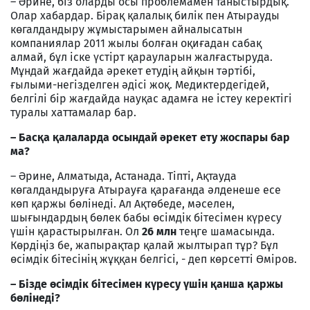
– Әрине, біз оларды осы проблемамен таныстырдық.
Олар хабардар. Бірақ қалалық билік пен Атырауды
көгалдандыру жұмыстарымен айналысатын
компаниялар 2011 жылы болған оқиғадан сабақ
алмай, бұл іске үстірт қарауларын жалғастыруда.
Мұндай жағдайда әрекет етудің айқын тәртібі,
ғылыми-негізделген әдісі жоқ. Медиктердегідей,
белгілі бір жағдайда науқас адамға не істеу керектігі
туралы хаттамалар бар.
– Басқа қалаларда осындай әрекет ету жоспары бар
ма?
– Әрине, Алматыда, Астанада. Тіпті, Ақтауда
көгалдандыруға Атырауға қарағанда әлденеше есе
көп қаржы бөлінеді. Ал Ақтөбеде, мәселен,
шығындардың бөлек бабы өсімдік бітесімен күресу
үшін қарастырылған. Ол
26 млн
теңге шамасында.
Көрдіңіз бе, жапырақтар қалай жылтырап тұр? Бұл
өсімдік бітесінің жұққан белгісі, - деп көрсетті Өміров.
– Бізде өсімдік бітесімен күресу үшін қанша қаржы
бөлінеді?