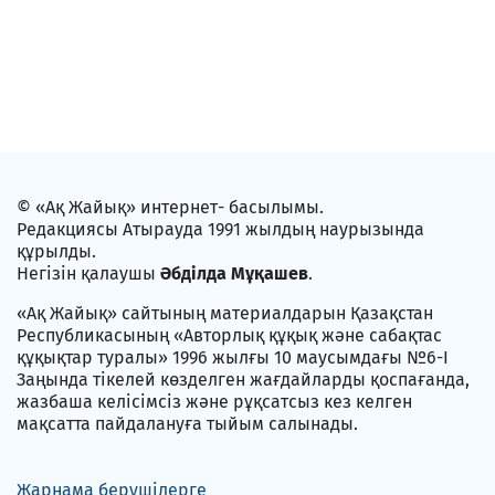
© «Ақ Жайық» интернет- басылымы.
Редакциясы Атырауда 1991 жылдың наурызында
құрылды.
Негізін қалаушы
Әбділда Мұқашев
.
«Ақ Жайық» сайтының материалдарын Қазақстан
Республикасының «Авторлық құқық және сабақтас
құқықтар туралы» 1996 жылғы 10 маусымдағы №6-I
Заңында тікелей көзделген жағдайларды қоспағанда,
жазбаша келісімсіз және рұқсатсыз кез келген
мақсатта пайдалануға тыйым салынады.
Жарнама берушілерге