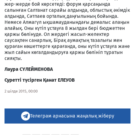
жер-жерде бой көрсетеді: форум қарсаңында
салынған Салтанат сарайы алдында, облыстық әкімдік
алдында, Сәтпаев орталық даңғылының бойында.
Немесе Алмагүл ықшамауданындағы демалыс алаңын
алайық. Оны күтіп ұстауға 8 жылдан бері бюджеттен
қаржы бөлінуде. Ол жердегі жасыл-желектер
саусақпен санарлық. Бірақ аумақтың тазалығы мен
қураған көшеттерге қарағанда, оны күтіп ұстауға және
жыл сайын көгалдандыруға қаржы бөлініп тұратын
сияқты.
Лаура СҮЛЕЙМЕНОВА
Суретті түсірген Қанат ЕЛЕУОВ
2 шілде 2015, 00:00
Телеграм арнасына жаңалық жіберу