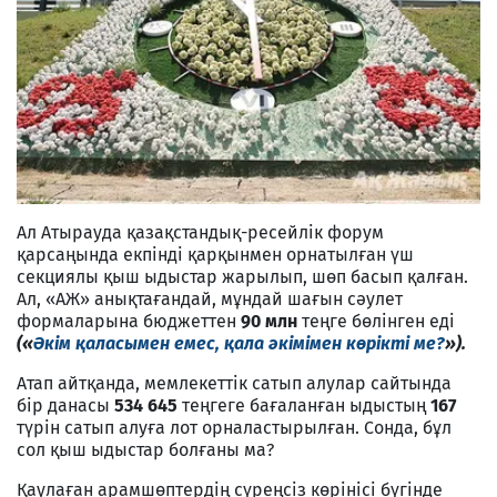
Ал Атырауда қазақстандық-ресейлік форум
қарсаңында екпінді қарқынмен орнатылған үш
секциялы қыш ыдыстар жарылып, шөп басып қалған.
Ал, «АЖ» анықтағандай, мұндай шағын сәулет
формаларына бюджеттен
90 млн
теңге бөлінген еді
(«
Әкім қаласымен емес, қала әкімімен көрікті ме?
»).
Атап айтқанда, мемлекеттік сатып алулар сайтында
бір данасы
534 645
теңгеге бағаланған ыдыстың
167
түрін сатып алуға лот орналастырылған. Сонда, бұл
сол қыш ыдыстар болғаны ма?
Қаулаған арамшөптердің сүреңсіз көрінісі бүгінде