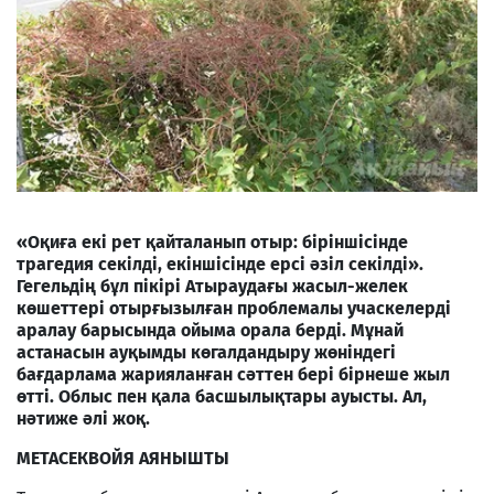
«Оқиға екі рет қайталанып отыр: біріншісінде
трагедия секілді, екіншісінде ерсі әзіл секілді».
Гегельдің бұл пікірі Атыраудағы жасыл-желек
көшеттері отырғызылған проблемалы учаскелерді
аралау барысында ойыма орала берді. Мұнай
астанасын ауқымды көгалдандыру жөніндегі
бағдарлама жарияланған сәттен бері бірнеше жыл
өтті. Облыс пен
қала басшылықтары ауысты.
Ал,
нәтиже әлі жоқ.
МЕТАСЕКВОЙЯ АЯНЫШТЫ