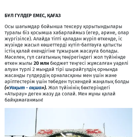
Б
Ұ
Л Г
Ү
ЛДЕР ЕМЕС,
Қ
А
Ғ
АЗ
Осы шағымдар бойынша тексеру қорытындылары
туралы біз қосымша хабарлаймыз (егер, әрине, олар
жүргізілсе). Алайда тіпті қаладан жүріп өткенде, іс
жүзінде жасыл көшеттерді күтіп-баптауға қатысты
істің қалай екендігіне тұжырым жасауға болады.
Мәселен, гүл сағатының төңірегіндегі жол түйінінде
өткен жылы
20 млн
бюджет теңгесі жұмсалған уәделі
алуан түрлі 2 мыңдай тірі шырайгүлдің орнында
жасанды гүлдердің орналасқаны мен үшін және
әріптестерім үшін төбеден түскендей жаңалық болды
(«
Уақыт - ақша
»).
Жол түйінінің бөктеріндегі
«Атырау» деген жазу да солай. Мен мұны қалай
байқамағанмын!