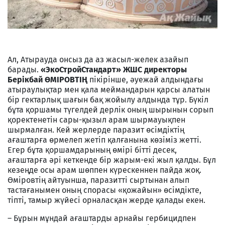
Ал, Атырауда онсыз да аз жасыл-желек азайып
барады.
«ЭкоСтройСтандарт» ЖШС директоры
Берікбай ӨМІРОВТІҢ
пікірінше, әуежай алдындағы
атыраулықтар мен қала меймандарын қарсы алатын
бір гектарлық шағын бақ жойылу алдында тұр. Бүкіл
бұта қоршамы түгелдей дерлік оның шырынын сорып
қоректенетін сары-қызыл арам шырмауықпен
шырмалған. Кей жерлерде паразит өсімдіктің
ағаштарға өрмелеп жетіп қалғанына көзіміз жетті.
Егер бұта қоршамдарының өмірі бітті десек,
ағаштарға әрі кеткенде бір жарым-екі жыл қалды. Бұл
кезеңде осы арам шөппен күрескеннен пайда жоқ.
Өміровтің айтуынша, паразитті сыртынан алып
тастағанымен оның спорасы «қожайын» өсімдікте,
тіпті, тамыр жүйесі орналасқан жерде қалады екен.
– Бұрын мұндай ағаштарды арнайы гербицидпен