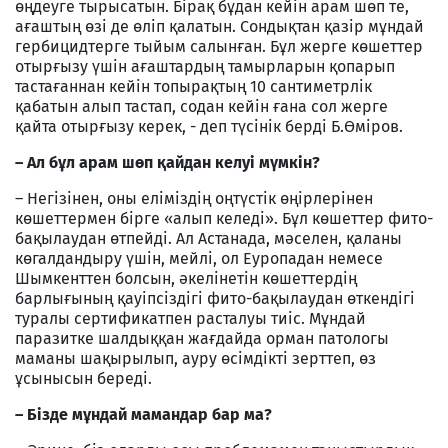
өңдеуге тырысатын. Бірақ бұдан кейін арам шөп те,
ағаштың өзі де өліп қалатын. Сондықтан қазір мұндай
гербицидтерге тыйым салынған. Бұл жерге көшеттер
отырғызу үшін ағаштардың тамырларын қопарып
тастағаннан кейін топырақтың 10 сантиметрлік
қабатын алып тастап, содан кейін ғана сол жерге
қайта отырғызу керек, - деп түсінік берді Б.Өміров.
– Ал бұл арам шөп қайдан келуі мүмкін?
– Негізінен, оны еліміздің оңтүстік өңірлерінен
көшеттермен бірге «алып келеді». Бұл көшеттер фито-
бақылаудан өтпейді. Ал Астанада, мәселен, қаланы
көгалдандыру үшін, мейлі, ол Еуропадан немесе
Шымкенттен болсын, әкелінетін көшеттердің
барлығының қауіпсіздігі фито-бақылаудан өткендігі
туралы сертификатпен расталуы тиіс. Мұндай
паразитке шалдыққан жағдайда орман патологы
маманы шақырылып, ауру өсімдікті зерттеп, өз
ұсынысын береді.
– Бізде мұндай мамандар бар ма?