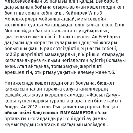
метасеквойяның 85 пайызы өліп қалды. Бейбарыс
даңғылының бойына отырғызылған көшеттердің көп
бөлігі де соның кебін киді. Кейінірек Wins 3
менеджерлері мойындағандай, метасеквойя
жеткілікті суарылмағандықтан өліп қалған екен. Ерік
Мостовойдан бастап жалғанған су құбырының
қуаттылығы жеткіліксіз болып шықты. Ал Бейбарыс
даңғылында жерасты суларының деңгейі жоғары
болып шыққан. Бірақ сәтсіздіктің ең басты себебі,
кейбір жергілікті мамандардың пікірінше, Атырауды
көгалдандыруға ғылыми негізделген әдістің болмауы
екен. Атап айтқанда, топырақтың жергілікті
ерекшелігін, отырғызу уақытын елемеу және т.б.
Нәтижесінде көшеттердің опат болуына, бюджет
қаржысын талан-таражға салуға кінәлілердің
ешқайсысы жауапкершілік алмады. «Жасыл Даму»
қоры түскен қаржы туралы ақпаратпен бірге ғайып
болды. Ал 2012 жылы Рысқалиевтың орнын басқан
облыс әкімі Бақтықожа ІЗМҰХАМБЕТОВ
облыс
орталығын көгалдандыру жөніндегі ауқымды
жұмыстардың жалғасып жатқанын мәлімдеді.