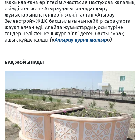
Жақында ғана әріптесім Анастасия Пастухова қалалық
әкімдіктен және Атыраудағы көгалдандыру
жұмыстарының тендерін жеңіп алған «Атырау
Зеленстрой» ЖШС басшылығынан кейбір сұрақтарға
жауап алған еді. Алайда жұмыстардың осы түріне
тендер неліктен кеш жүргізілді деген басты сұрақ
ашық күйде қалды
(«
Атырау қурап жатыр
»)
.
БА
Қ
ЖОЙЫЛАДЫ