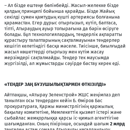
– Ал бізде ештеңе бөлінбейді. Жасыл-желекке бізде
қалдық принципі бойынша қарайды. Бізде Жайық
секілді сумен қамтудың күшті артериясы болғанына
қарамастан. Егер дұрыс отырғызып, күтіп, баптаса,
тіпті, Атыраудың ауыр топырағына да бәрін өсіруге
болады. Бұл технологиялардың, тендерлік ақпаратты
құрастыру талаптарының сақталмауынан тендерлер
кешігіп келетіндігі басқа мәселе. Тиісінше, биылғыдай
жасыл көшеттерді отырғызу мен күтім жасау
мерзімдері сақталмайды. Тендер тек маусымда
жүргізілді, ал жұмыстарды сәуірде бастау керек еді.
«ТЕНДЕР ЗА
Ң
Б
Ұ
ЗУШЫЛЫ
Қ
ТАРМЕН
Ө
ТКІЗІЛДІ»
Айтпақшы, «Атырау Зеленстрой» ЖШС жеңімпаз деп
танылған осы тендерден кейін Б. Өміров Бас
прокуратураға, Қаржы министрлігінің қаржылық
бақылау комитетіне, Мемлекеттік қызмет істері және
сыбайлас жемқорлыққа қарсы іс-қимыл агенттігіне
шағымданған. Оның пікірінше, осындай шағым
2 млрд
теңгеден астам сомада Атырауды көгалдандыру