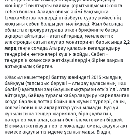
жөніндегі былтырғы байқау қорытындысын жоюға
себеп болған. Алайда облыс әкімі Бақтықожа
Ізмұхамбетов тендерді өткізбеуге суару жүйесінің
жоқтығы себеп болды деп мәлімдеді. Жыл басында
облыстық прокуратурада өткен брифингте басқа
ақпарат айтылды – атап айтқанда, мемлекеттік
электронды сатып алулар мониторингі барысында
2,2
млрд
теңге сомада Атырау қаласын көгалдандыру
тендерінің нәтижелері күшін жойды. Себеп –
тендерлік комиссия жеткізушілердің біріне заңсыз
артықшылық берген.
«Жасыл көшеттерді баптау жөніндегі 2015 жылдың
байқауы (тапсырыс беруші – Атырау қаласының ТКШ
бөлімі) қайтадан заң бұзушылықтармен өткізілді. Атап
айтқанда, байқау туралы хабарландыру жарияланған
кезде барлық лоттар бойынша жұмыс түрлері, саны,
көлемі бойынша ақпараттар ұсынылмады. Бұл үй
құрылысына тендер жариялап, бірақ қабатын,
пәтерлер мен алаң санын белгілемегенмен бірдей.
Ықтимал жеткізушілерге локальды смета, ақаулы акт
немесе ақаулы тізімдеме ұсынылмады. Біздің