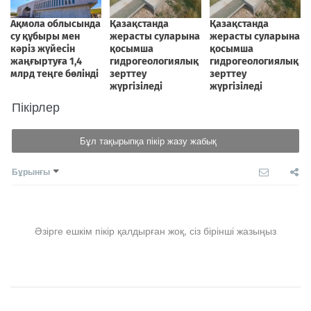
Пікірлер
Бұл тақырыпқа пікір жазу жабық
Бұрынғы
Әзірге ешкім пікір қалдырған жоқ, сіз бірінші жазыңыз