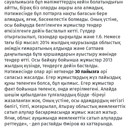
сауалымызға бұл мәліметтердің кейін болатындығын
айтты, бірақ біз оларды ақыры ала алмадық.
Нәтижесінде бұл лоттарға нақты бағасын бере
алмадық, яғни, бәсекелестік болмады. Оның үстіне,
осы байқауда белгіленген жұмыстар тендер
өткізілгенге дейін басталып кетті. Гүлдер
отырғызылып, газондар қырқылды және т.б. Немесе
тағы бір мысал: 2014 жылдың наурызында облыстық
әкімдік ғимаратының алдында және Сәтпаев
даңғылында бұта қоршамдарын ауыстыру жөнінде
тендер өтті. Осы байқау бойынша жұмыстар 2013
жылдың күзінде, тендерге дейін басталды.
Нәтижесінде олар әрі кеткенде
30 пайызға
әрі
сапасыз жасалды. Егер жұмыстардың жүз пайыздық
құны төленген болса, бұл қылмыс. Егер жұмыстар
факт бойынша төленсе, онда игерілмегені. Алайда
шешім қабылдаған тұлғалардың бірде -біреуі
жазаланған жоқ. Оның үстіне, осы адамдардың негізгі
бөлігі, тіпті, жоғарылап, Атырау облыстық мемлекеттік
сатып алулар басқармасында жұмыс жасап жатыр.
Яғни, облыс ауқымында мемлекеттік сатып алуларды
реттеуде», - деп растайды Өміров өз хаттарында.