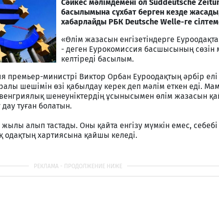
Сәйкес мәлімдемені ол Süddeutsche Zeitu
басылымына сұхбат берген кезде жасады,
хабарлайды РБК Deutsche Welle-ге сілтем
«Өлім жазасын енгізетіндерге Еуроодақта
- деген Еурокомиссия басшысының сөзін
келтіреді басылым.
я премьер-министрі Виктор Орбан Еуроодақтың әрбір елі
уралы шешімін өзі қабылдау керек деп мәлім еткен еді. М
венгриялық шенеуніктердің ұсынысымен өлім жазасын қай
 дау туған болатын.
жылы алып тастады. Оны қайта енгізу мүмкін емес, себебі 
қ одақтың хартиясына қайшы келеді.