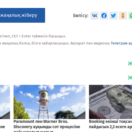
 жаңалық жіберу
Бөлісу:
ілеп, Ctrl + Enter түймесін басыңыз.
н жаңалық болса, бізге хабарласыңыз. Ақпарат пен видеоны
Телеграм а