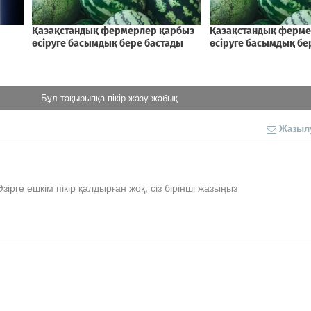
Бұл тақырыпқа пікір жазу жабық
Жазыл
Әзірге ешкім пікір қалдырған жоқ, сіз бірінші жазыңыз