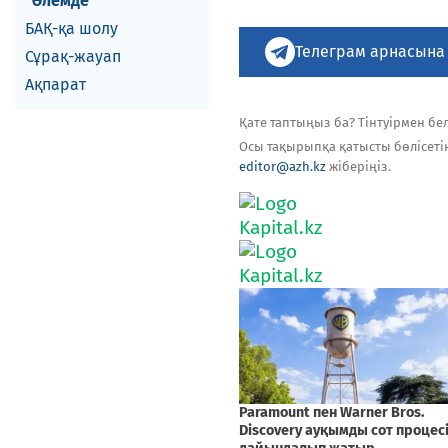
Әлемде
БАҚ-қа шолу
Телеграм арнасына
Сұрақ-жауап
Ақпарат
Қате таптыңыз ба? Тінтуірмен белг
Осы тақырыпқа қатысты бөлісеті
editor@azh.kz
жіберіңіз.