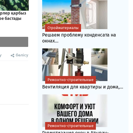
Стройматериалы
Решаем проблему конденсата на
окнах...
у
бөлісу
Ремонтно-строительные
Вентиляция для квартиры и дома,...
Ремонтно-строительные
Герметизация окон в Атырау-