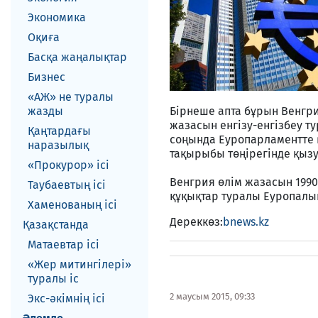
Экономика
Оқиға
Басқа жаңалықтар
Бизнес
«АЖ» не туралы
жазды
Бірнеше апта бұрын Венгри
жазасын енгізу-енгізбеу т
Қаңтардағы
соңында Еуропарламентте 
наразылық
тақырыбы төңірегінде қызу
«Прокурор» ісі
Венгрия өлім жазасын 1990 
Таубаевтың ісі
құқықтар туралы Еуропалы
Хаменованың ісі
Дереккөз:
bnews.kz
Қазақстанда
Матаевтар ici
«Жер митингілері»
туралы іс
2 маусым 2015, 09:33
Экс-әкiмнiң iсi