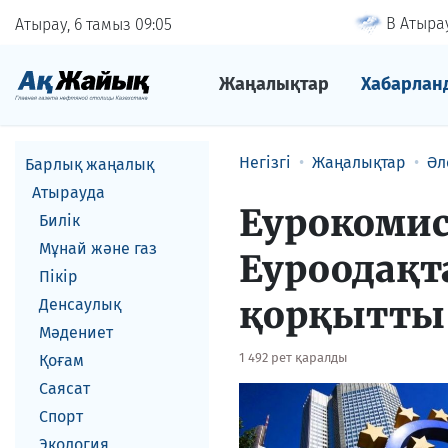
В Атырау
Атырау, 6 тамыз
09
05
Жаңалықтар
Хабарлан
Негізгі
Жаңалықтар
Әл
Барлық жаңалық
Атырауда
Еурокоми
Билік
Мұнай және газ
Еуроодақт
Пікір
қорқытты
Денсаулық
Мәдениет
1 492 рет қаралды
Қоғам
Саясат
Спорт
Экология