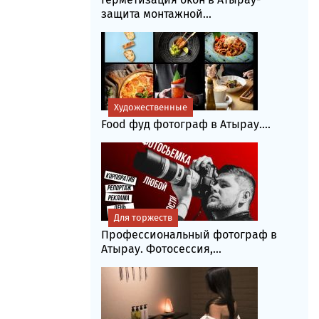
защита монтажной...
Художественные
Food фуд фотограф в Атырау....
Для торжеств
Профессиональный фотограф в
Атырау. Фотосессия,...