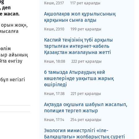
ng
Кеше, 23:17
117 рет қаралды
 деп
е жасап.
​Ақшолақов жол құрылысының
қарқынын сынға алды
 орын жоқ»,
Кеше, 23:10
199 рет қаралды
 мысалға
​Каспий теңізінің түбі арқылы
тартылған интернет-кабель
 өлім
Қазақстан жағалауына жетті
амыр айының
та енгізу
Кеше, 18:08
222 рет қаралды
6 тамызда Атыраудың кей
көшелерінде уақытша жарық
бұл негізгі
өшіріледі
Кеше, 17:38
221 рет қаралды
Ақтауда оқушыға шабуыл жасалып,
полиция тергеп жатыр
Кеше, 17:14
254 рет қаралды
​Экология министрлігі «Іле-
Балқаштағы» жолбарыстың суреті