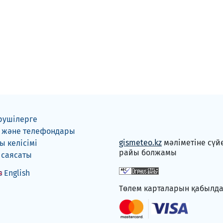
рушілерге
 және телефондары
gismeteo.kz
мәліметіне сүй
 келісімі
райы болжамы
 саясаты
English
Төлем карталарын қабылд