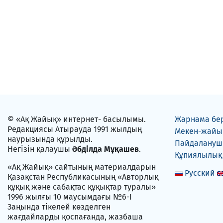
© «Ақ Жайық» интернет- басылымы.
Жарнама бе
Редакциясы Атырауда 1991 жылдың
Мекен-жайы
наурызында құрылды.
Пайдаланушы
Негізін қалаушы
Әбділда Мұқашев
.
Құпиялылық
«Ақ Жайық» сайтының материалдарын
Русский
Қазақстан Республикасының «Авторлық
құқық және сабақтас құқықтар туралы»
1996 жылғы 10 маусымдағы №6-I
Заңында тікелей көзделген
жағдайларды қоспағанда, жазбаша