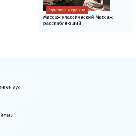
Здоровье и красота
Массаж классический Массаж
расслабляющий
енген ауа-
аймыз