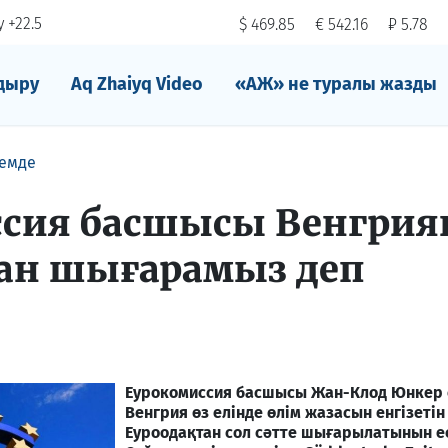
 +22.5
$ 469.85
€ 542.16
₽ 5.78
дыру
Aq Zhaiyq Video
«АЖ» не туралы жазды
емде
ссия басшысы Венгри
ан шығарамыз деп
Еурокомиссия басшысы Жан-Клод Юнкер 
Венгрия өз елінде өлім жазасын енгізетін
Еуроодақтан сол сәтте шығарылатынын ес