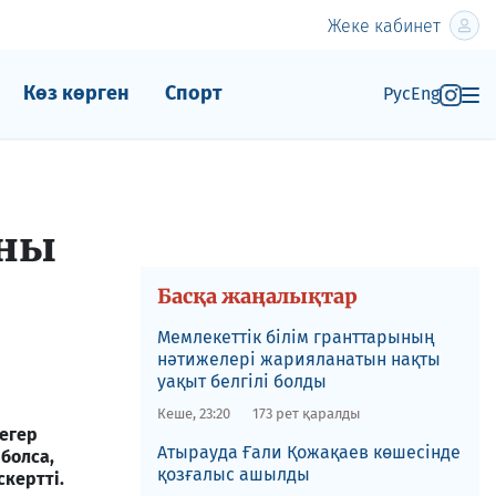
Жеке кабинет
Көз көрген
Спорт
Рус
Eng
яны
Басқа жаңалықтар
Мемлекеттік білім гранттарының
нәтижелері жарияланатын нақты
уақыт белгілі болды
Кеше, 23:20
173 рет қаралды
егер
​Атырауда Ғали Қожақаев көшесінде
 болса,
қозғалыс ашылды
кертті.