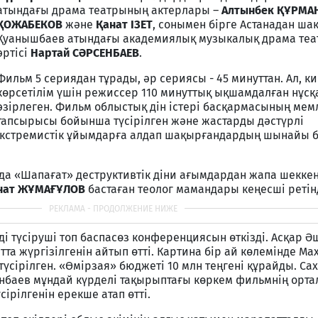
атындағы драма театрының актерлары –
Алтынбек ҚҰРМА
ҚОЖАБЕКОВ
және
Қанат ІЗЕТ
, сонымен бірге Астанадан ша
Қуанышбаев атындағы академиялық музыкалық драма те
әртісі
Нартай СӘРСЕНБАЕВ
.
Фильм 5 сериядан тұрады, әр сериясы - 45 минуттан. Ал, к
көрсетілім үшін режиссер 110 минуттық ықшамдалған нұс
әзірлеген. Фильм облыстық дін істері басқармасының мем
тапсырысы бойынша түсірілген және жастарды дәстүрлі
 экстремистік ұйымдарға алдап шақырғандардың шынайы б
да «Шапағат» деструктивтік діни ағымдардан жапа шекке
нат ЖҰМАҒҰЛОВ
бастаған теолог мамандары кеңесші ретін
і түсіруші топ баспасөз конференциясын өткізді. Асқар Ә
тта жүргізілгенін айтып өтті. Картина бір ай көлемінде Ма
үсірілген. «Өмірзая» бюджеті 10 млн теңгені құрайды. С
енбаев мұндай күрделі тақырыптағы көркем фильмнің орта
сірілгенін ерекше атап өтті.