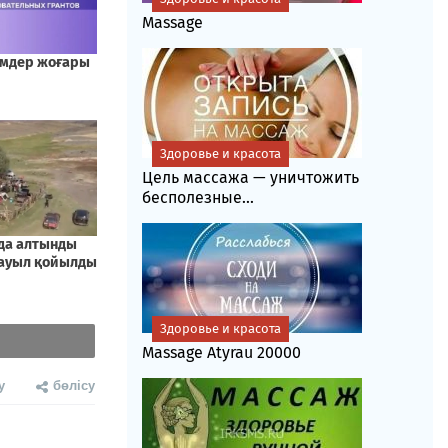
Massage
Здоровье и красота
Цель массажа — уничтожить
бесполезные...
Здоровье и красота
Massage Atyrau 20000
у
бөлісу