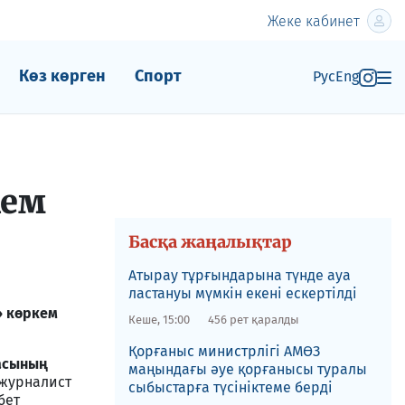
Жеке кабинет
Көз көрген
Спорт
Рус
Eng
кем
Басқа жаңалықтар
Атырау тұрғындарына түнде ауа
ластануы мүмкін екені ескертілді
» көркем
Кеше, 15:00
456 рет қаралды
Қорғаныс министрлігі АМӨЗ
асының
маңындағы әуе қорғанысы туралы
 журналист
сыбыстарға түсініктеме берді
бет