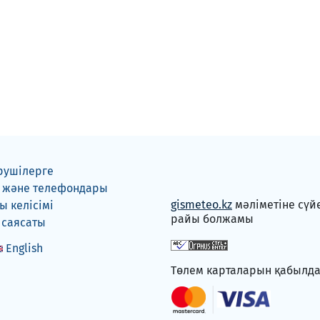
рушілерге
 және телефондары
gismeteo.kz
мәліметіне сүй
 келісімі
райы болжамы
 саясаты
English
Төлем карталарын қабылд