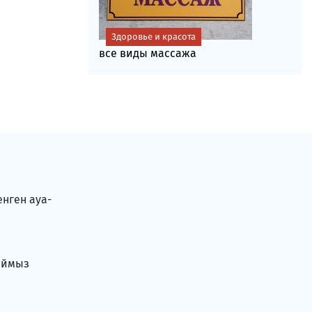
Здоровье и красота
все виды массажа
енген ауа-
аймыз