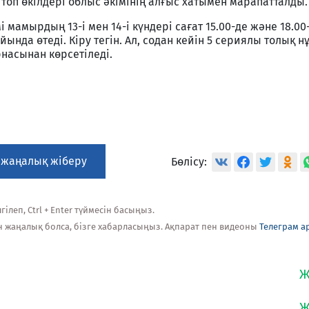
 топ өкілдері облыс әкімінің алғыс хатымен марапатталды.
і мамырдың 13-і мен 14-і күндері сағат 15.00-де және 18.00
нда өтеді. Кіру тегін. Ал, содан кейін 5 сериялы толық н
насынан көрсетіледі.
 жаңалық жіберу
Бөлісу:
ілеп, Ctrl + Enter түймесін басыңыз.
н жаңалық болса, бізге хабарласыңыз. Ақпарат пен видеоны
Телеграм а