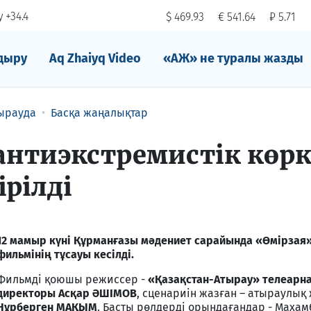
 +34.4
$ 469.93
€ 541.64
₽ 5.71
дыру
Aq Zhaiyq Video
«АЖ» не туралы жазды
ырауда
Басқа жаңалықтар
антиэкстремистік көр
рілді
12 мамыр күні Құрманғазы мәдениет сарайында «Өмірзая
фильмінің тұсауы кесілді.
Фильмді қоюшы режиссер -
«Қазақстан-Атырау» телеарн
директоры Асқар ӘШІМОВ
, сценариін жазған – атыраулық
Нұрберген МАҚЫМ
. Басты рөлдерді орындағандар - Махам