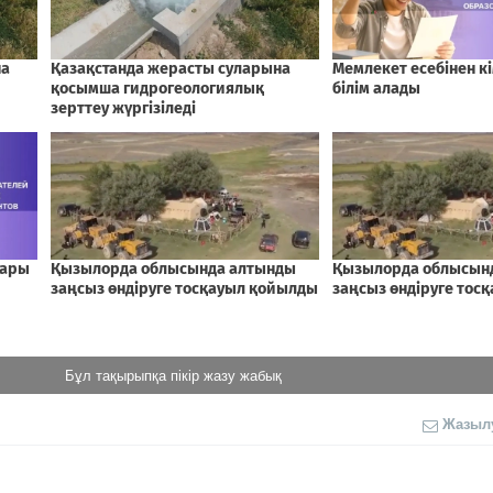
Бұл тақырыпқа пікір жазу жабық
Жазыл