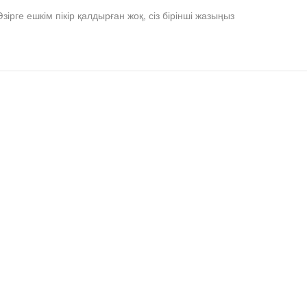
Әзірге ешкім пікір қалдырған жоқ, сіз бірінші жазыңыз