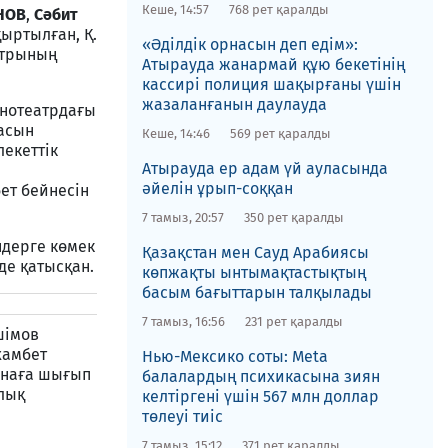
Кеше, 14:57
768 рет қаралды
НОВ
,
Сәбит
қыртылған, Қ.
«Әділдік орнасын деп едім»:
атрының
Атырауда жанармай құю бекетінің
кассирі полиция шақырғаны үшін
жазаланғанын даулауда
инотеатрдағы
қасын
Кеше, 14:46
569 рет қаралды
лекеттік
Атырауда ер адам үй ауласында
әйелін ұрып-соққан
ет бейнесін
7 тамыз, 20:57
350 рет қаралды
ндерге көмек
Қазақстан мен Сауд Арабиясы
де қатысқан.
көпжақты ынтымақтастықтың
басым бағыттарын талқылады
7 тамыз, 16:56
231 рет қаралды
шімов
хамбет
Нью-Мексико соты​: Meta
ахнаға шығып
балалардың психикасына зиян
лық
келтіргені үшін 567 млн доллар
төлеуі тиіс
7 тамыз, 15:12
371 рет қаралды