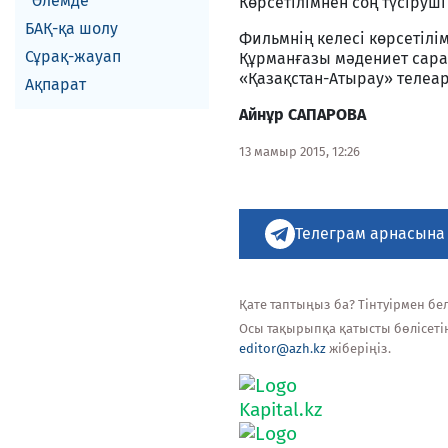
Әлемде
Көрсетілімнен соң түсіруші
БАҚ-қа шолу
Фильмнің келесі көрсетілім
Сұрақ-жауап
Құрманғазы мәдениет сарайы
«Қазақстан-Атырау» телеар
Ақпарат
Айнұр САПАРОВА
13 мамыр 2015, 12:26
Телеграм арнасына
Қате таптыңыз ба? Тінтуірмен белг
Осы тақырыпқа қатысты бөлісеті
editor@azh.kz
жіберіңіз.