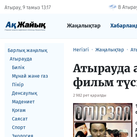
В Атырау
Атырау, 9 тамыз
13
17
Жаңалықтар
Хабарлан
Негізгі
Жаңалықтар
Ат
Барлық жаңалық
Атырауда
Атырауда 
Билік
Мұнай және газ
фильм түсі
Пікір
Денсаулық
2 982 рет қаралды
Мәдениет
Қоғам
Саясат
Спорт
Экология