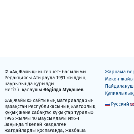
© «Ақ Жайық» интернет- басылымы.
Жарнама бе
Редакциясы Атырауда 1991 жылдың
Мекен-жайы
наурызында құрылды.
Пайдаланушы
Негізін қалаушы
Әбділда Мұқашев
.
Құпиялылық
«Ақ Жайық» сайтының материалдарын
Русский
Қазақстан Республикасының «Авторлық
құқық және сабақтас құқықтар туралы»
1996 жылғы 10 маусымдағы №6-I
Заңында тікелей көзделген
жағдайларды қоспағанда, жазбаша