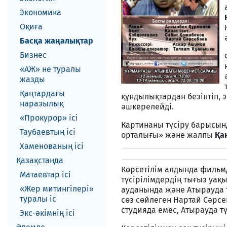
Экономика
Оқиға
Басқа жаңалықтар
Бизнес
«АЖ» не туралы
жазды
Қаңтардағы
құндылықтардан безінтіп,
наразылық
әшкерелейді.
«Прокурор» ісі
Картинаны түсіру барысын
Таубаевтың ісі
орталығы» және жалпы
Қа
Хаменованың ісі
Қазақстанда
Көрсетілім алдында фильмд
Матаевтар ici
түсірілімдердің тығыз уақы
«Жер митингілері»
ауданында және Атырауда т
туралы іс
сөз сөйлеген Нартай Сәрс
студияда емес, Атырауда тү
Экс-әкiмнiң iсi