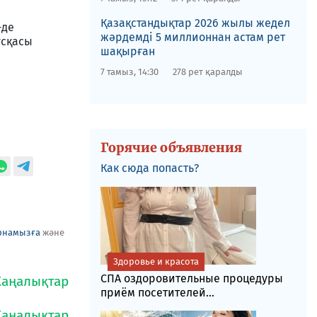
Қазақстандықтар 2026 жылы жедел
-де
жәрдемді 5 миллионнан астам рет
ұсқасы
шақырған
7 тамыз, 14:30
278 рет қаралды
Горячие объявления
Как сюда попасть?
рнамызға
және
Здоровье и красота
СПА оздоровительные процедуры
приём посетителей...