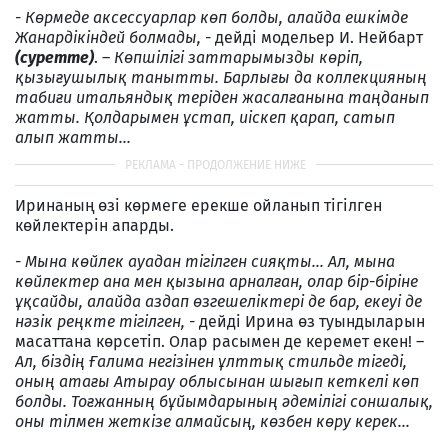
-
Көрмеде аксессуарлар көп болды, алайда ешкімде
Жанардікіндей болмады, -
дейді модельер И. Нейбарт
(суретте)
. –
Көпшілігі заттарымызды көріп,
қызығушылық танытты. Барлығы да коллекцияның
табиғи итальяндық теріден жасалғанына таңданып
жатты. Қолдарымен ұстап, иіскеп қарап, сатып
алып жатты...
Иринаның өзі көрмеге ерекше ойланып тігілген
көйлектерін апарды.
-
Мына көйлек ауадан тігілген сияқты... Ал, мына
көйлектер ана мен қызына арналған, олар бір-біріне
ұқсайды, алайда аздап өзгешеліктері де бар, екеуі де
нәзік реңкте тігілген, -
дейді Ирина өз туындыларын
масаттана көрсетіп. Олар расымен де керемет екен! –
Ал, біздің Ғалима негізінен ұлттық стильде тігеді,
оның атағы Атырау облысынан шығып кеткелі көп
болды. Тоғжанның бұйымдарының әдемілігі соншалық,
оны тілмен жеткізе алмайсың, көзбен көру керек...