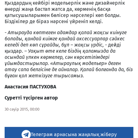
Қыздардың кейбірі модельерлік және дизайнерлік
өнерді жаңа бастап жатса да, көрменің басқа
қатысушыларымен бөлісер нәрселері көп болды.
Біздікілер де біраз нәрсені үйреніп келді.
-
Атырауда көптеген адамдар қалай жақсы киінуге
болады, қандай киімге қандай аксессуарлар сәйкес
келеді деп көп сұрайды, бұл – жақсы үрдіс,
- дейді
қыздар.
– Уақыт өте келе біздің қаламызда да
осындай үлкен көрмелер, сән көрсетілімдері
ұйымдастырылар. «Атыраулық модельер» деген
атау сапа белгісіне де айналар. Қалай болғанда да, біз
бұған қол жеткізуге тырысамыз.
Анастасия ПАСТУХОВА
Суретті түсірген автор
30 сәуір 2015, 00:00
Телеграм арнасына жаңалық жіберу