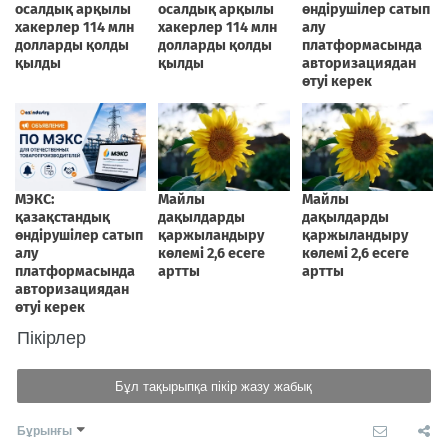
Пікірлер
Бұл тақырыпқа пікір жазу жабық
Бұрынғы