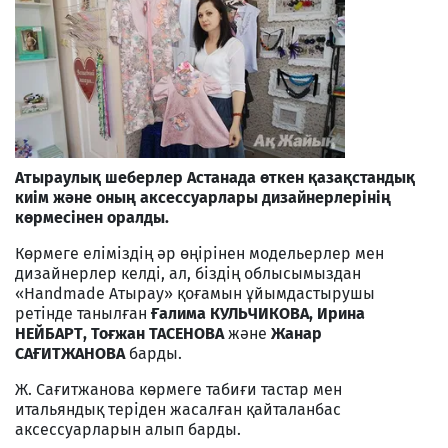
Атыраулық шеберлер Астанада өткен қазақстандық
киім және оның аксессуарлары дизайнерлерінің
көрмесінен оралды.
Көрмеге еліміздің әр өңірінен модельерлер мен
дизайнерлер келді, ал, біздің облысымыздан
«Handmade Атырау» қоғамын ұйымдастырушы
ретінде танылған
Ғалима КУЛЬЧИКОВА, Ирина
НЕЙБАРТ, Тоғжан ТАСЕНОВА
және
Жанар
САҒИТЖАНОВА
барды.
Ж. Сағитжанова көрмеге табиғи тастар мен
итальяндық теріден жасалған қайталанбас
аксессуарларын алып барды.