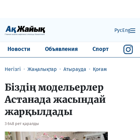
Рус
Eng
Новости
Объявления
Спорт
Негізгі
Жаңалықтар
Атырауда
Қоғам
​Біздің модельерлер
Астанада жасындай
жарқылдады
3 648 рет қаралды