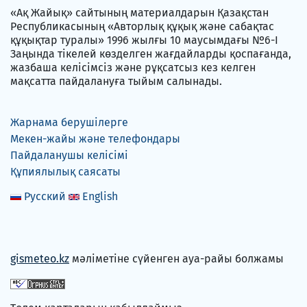
«Ақ Жайық» сайтының материалдарын Қазақстан
Республикасының «Авторлық құқық және сабақтас
құқықтар туралы» 1996 жылғы 10 маусымдағы №6-I
Заңында тікелей көзделген жағдайларды қоспағанда,
жазбаша келісімсіз және рұқсатсыз кез келген
мақсатта пайдалануға тыйым салынады.
Жарнама берушілерге
Мекен-жайы және телефондары
Пайдаланушы келісімі
Құпиялылық саясаты
Русский
English
gismeteo.kz
мәліметіне сүйенген ауа-райы болжамы