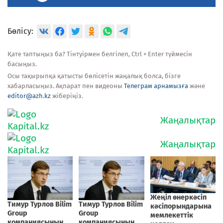
Бөлісу:
Қате таптыңыз ба? Тінтуірмен белгілеп, Ctrl + Enter түймесін
басыңыз.
Осы тақырыпқа қатысты бөлісетін жаңалық болса, бізге
хабарласыңыз. Ақпарат пен видеоны
Телеграм арнамызға
және
editor@azh.kz
жіберіңіз.