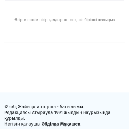
Әзірге ешкім пікір қалдырған жоқ, сіз бірінші жазыңыз
© «Ақ Жайық» интернет- басылымы.
Редакциясы Атырауда 1991 жылдың наурызында
құрылды.
Негізін қалаушы
Әбділда Мұқашев
.