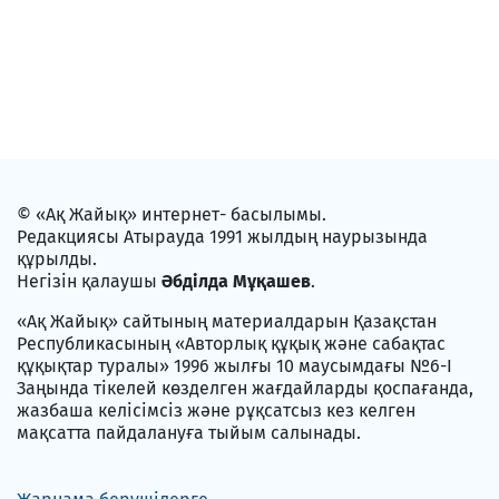
© «Ақ Жайық» интернет- басылымы.
Редакциясы Атырауда 1991 жылдың наурызында
құрылды.
Негізін қалаушы
Әбділда Мұқашев
.
«Ақ Жайық» сайтының материалдарын Қазақстан
Республикасының «Авторлық құқық және сабақтас
құқықтар туралы» 1996 жылғы 10 маусымдағы №6-I
Заңында тікелей көзделген жағдайларды қоспағанда,
жазбаша келісімсіз және рұқсатсыз кез келген
мақсатта пайдалануға тыйым салынады.