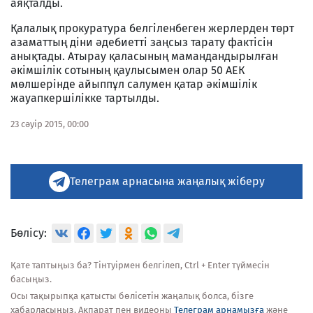
аяқталды.
Қалалық прокуратура белгіленбеген жерлерден төрт
азаматтың діни әдебиетті заңсыз тарату фактісін
анықтады. Атырау қаласының мамандандырылған
әкімшілік сотының қаулысымен олар 50 АЕК
мөлшерінде айыппұл салумен қатар әкімшілік
жауапкершілікке тартылды.
23 сәуір 2015, 00:00
Телеграм арнасына жаңалық жіберу
Бөлісу:
Қате таптыңыз ба? Тінтуірмен белгілеп, Ctrl + Enter түймесін
басыңыз.
Осы тақырыпқа қатысты бөлісетін жаңалық болса, бізге
хабарласыңыз. Ақпарат пен видеоны
Телеграм арнамызға
және