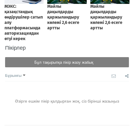
Пікірлер
Бұл тақырыпқа пікір жазу жабық
Бұрынғы
Әзірге ешкім пікір қалдырған жоқ, сіз бірінші жазыңыз