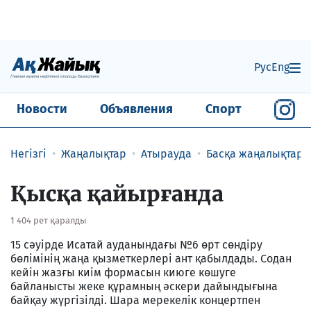
Рус
Eng
Новости
Объявления
Спорт
Негізгі
Жаңалықтар
Атырауда
Басқа жаңалықтар
​Қысқа қайырғанда
1 404 рет қаралды
15 сәуірде Исатай ауданындағы №6 өрт сөндіру
бөлімінің жаңа қызметкерлері ант қабылдады. Содан
кейін жазғы киім формасын киюге көшуге
байланысты жеке құрамның әскери дайындығына
байқау жүргізілді. Шара мерекелік концертпен