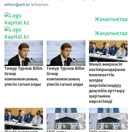
editor@azh.kz
жіберіңіз.