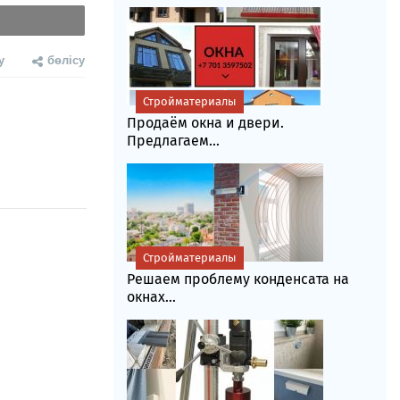
у
бөлісу
Стройматериалы
Продаём окна и двери.
Предлагаем...
Стройматериалы
Решаем проблему конденсата на
окнах...