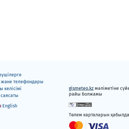
рушілерге
 және телефондары
gismeteo.kz
мәліметіне сүй
 келісімі
райы болжамы
 саясаты
English
Төлем карталарын қабылд