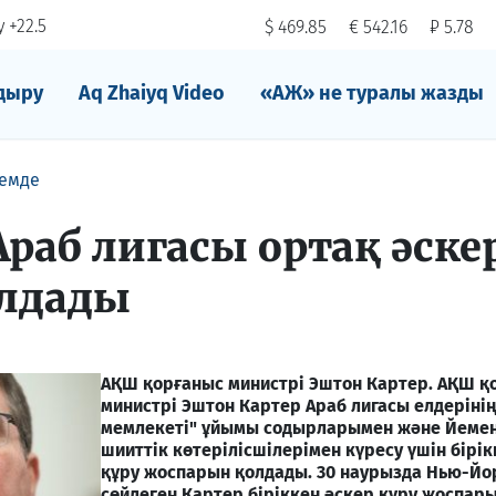
 +22.5
$ 469.85
€ 542.16
₽ 5.78
дыру
Aq Zhaiyq Video
«АЖ» не туралы жазды
емде
раб лигасы ортақ әске
олдады
АҚШ қорғаныс министрі Эштон Картер.
АҚШ қ
министрі Эштон Картер Араб лигасы елдеріні
мемлекеті" ұйымы содырларымен және Йеменд
шииттік көтерілісшілерімен күресу үшін бірік
құру жоспарын қолдады. 30 наурызда Нью-Йо
сөйлеген Картер біріккен әскер құру жоспарын