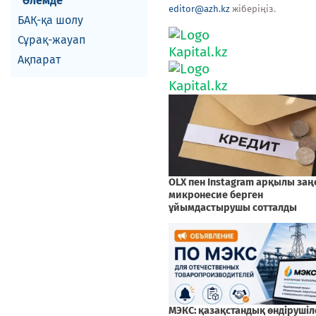
Әлемде
editor@azh.kz
жіберіңіз.
БАҚ-қа шолу
Сұрақ-жауап
Ақпарат