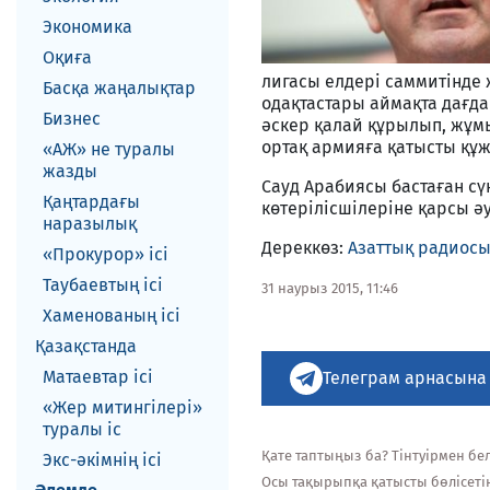
Экономика
Оқиға
лигасы елдері саммитінде 
Басқа жаңалықтар
одақтастары аймақта дағда
Бизнес
әскер қалай құрылып, жұмы
ортақ армияға қатысты құж
«АЖ» не туралы
жазды
Сауд Арабиясы бастаған сү
Қаңтардағы
көтерілісшілеріне қарсы әу
наразылық
Дереккөз:
Азаттық радиос
«Прокурор» ісі
Таубаевтың ісі
31 наурыз 2015, 11:46
Хаменованың ісі
Қазақстанда
Матаевтар ici
Телеграм арнасына
«Жер митингілері»
туралы іс
Қате таптыңыз ба? Тінтуірмен белг
Экс-әкiмнiң iсi
Осы тақырыпқа қатысты бөлісеті