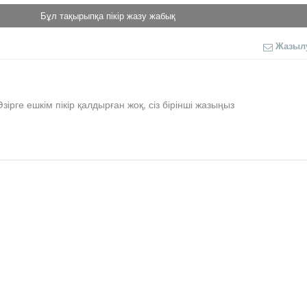
Бұл тақырыпқа пікір жазу жабық
Жазыл
Әзірге ешкім пікір қалдырған жоқ, сіз бірінші жазыңыз