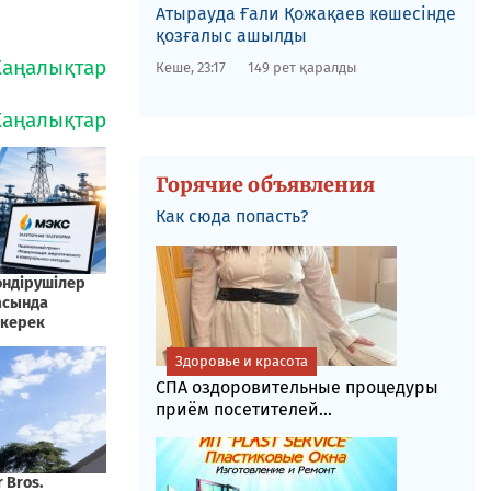
​Атырауда Ғали Қожақаев көшесінде
қозғалыс ашылды
Кеше, 23:17
149 рет қаралды
Горячие объявления
Как сюда попасть?
Здоровье и красота
СПА оздоровительные процедуры
приём посетителей...