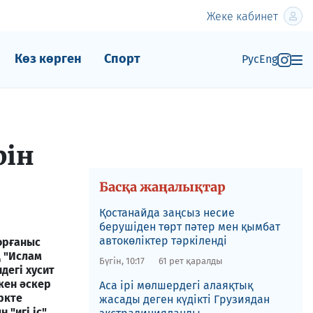
Жеке кабинет
Көз көрген
Спорт
Рус
Eng
рін
Басқа жаңалықтар
Қостанайда заңсыз несие
берушіден төрт пәтер мен қымбат
автокөліктер тәркіленді
орғаныс
ң "Ислам
Бүгін, 10:17
61 рет қаралды
егі хусит
кен әскер
​Аса ірі мөлшердегі алаяқтық
ркте
жасады деген күдікті Грузиядан
 "игі іс"