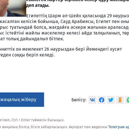
деп атады.
Египеттің Шарм әл-Шейх қаласында 29 наурыз
жасалған келісім бойынша, Сауд Арабиясы, Египет пен он
рыс туатындай болса, жағдайға әскери жағынан араласады
с істейтіні жайлы мәселелер келесі айда талқыланып, төр
ат толық дайындалып бітпек.
нниттік он мемлекет 26 наурыздан бері Йемендегі хусит
еден соққы беріп келеді.
ы
 жаңалық жіберу
Бөлісу:
ілеп, Ctrl + Enter түймесін басыңыз.
н жаңалық болса, бізге хабарласыңыз. Ақпарат пен видеоны
Телеграм а