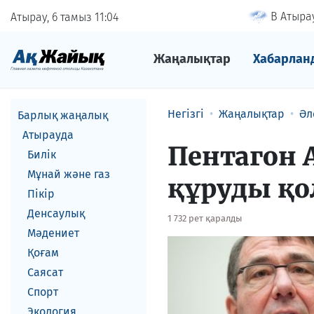
В Атырау
Атырау, 6 тамыз
11
04
Жаңалықтар
Хабарлан
Негізгі
Жаңалықтар
Әл
Барлық жаңалық
Атырауда
Пентагон А
Билік
Мұнай және газ
құруды қ
Пікір
Денсаулық
1 732 рет қаралды
Мәдениет
Қоғам
Саясат
Спорт
Экология