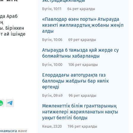
экстрадицияланды
Бүгін, 10:11
64 рет қаралды
да Араб
​«Павлодар өзен порты» Атырауда
ың
кезекті миллиардтық жобаны жеңіп
. Біріккен
алды
т ай ішінде
Бүгін, 10:06
69 рет қаралды
​Атырауда 6 тамызда қай жерде су
болмайтыны хабарланды
Бүгін, 10:00
106 рет қаралды
​Елордадағы автотұрақта газ
баллонды жабдығы бар көлік
өртенді
Бүгін, 09:49
96 рет қаралды
Мемлекеттік білім гранттарының
нәтижелері жарияланатын нақты
уақыт белгілі болды
Кеше, 23:20
196 рет қаралды
рнамызға
және