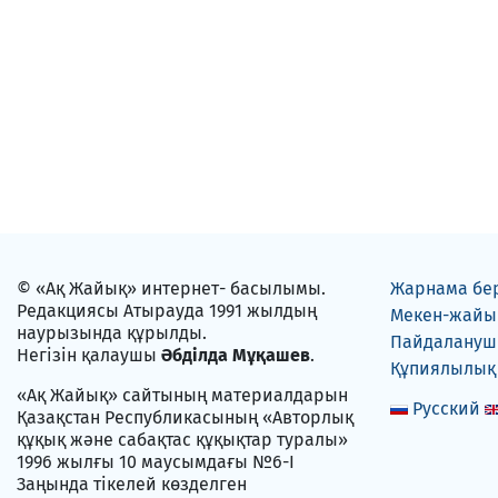
© «Ақ Жайық» интернет- басылымы.
Жарнама бе
Редакциясы Атырауда 1991 жылдың
Мекен-жайы
наурызында құрылды.
Пайдаланушы
Негізін қалаушы
Әбділда Мұқашев
.
Құпиялылық
«Ақ Жайық» сайтының материалдарын
Русский
Қазақстан Республикасының «Авторлық
құқық және сабақтас құқықтар туралы»
1996 жылғы 10 маусымдағы №6-I
Заңында тікелей көзделген