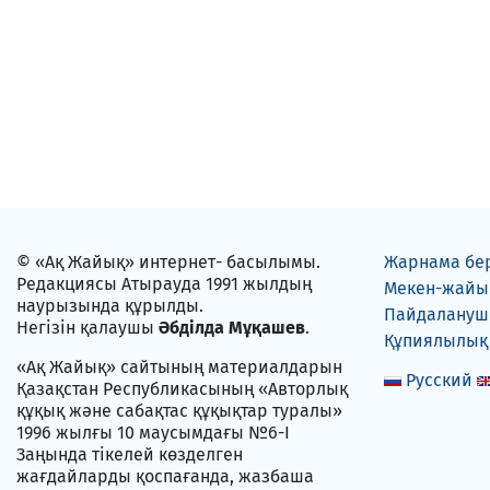
© «Ақ Жайық» интернет- басылымы.
Жарнама бе
Редакциясы Атырауда 1991 жылдың
Мекен-жайы
наурызында құрылды.
Пайдаланушы
Негізін қалаушы
Әбділда Мұқашев
.
Құпиялылық
«Ақ Жайық» сайтының материалдарын
Русский
Қазақстан Республикасының «Авторлық
құқық және сабақтас құқықтар туралы»
1996 жылғы 10 маусымдағы №6-I
Заңында тікелей көзделген
жағдайларды қоспағанда, жазбаша