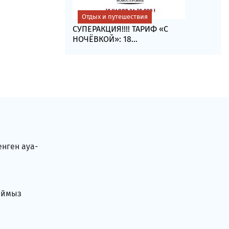
Отдых и путешествия
СУПЕРАКЦИЯ!!!! ТАРИФ «C
НОЧЁВКОЙ»: 18...
енген ауа-
аймыз