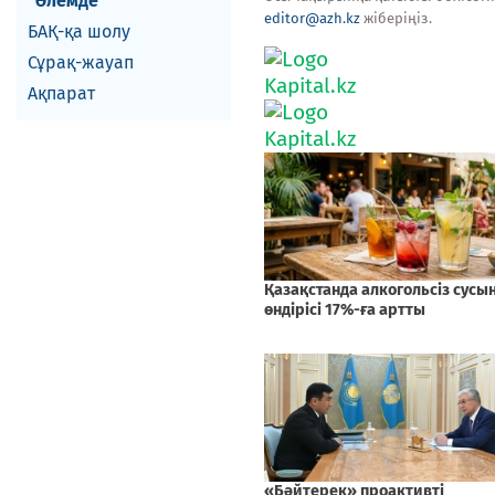
Әлемде
editor@azh.kz
жіберіңіз.
БАҚ-қа шолу
Сұрақ-жауап
Ақпарат