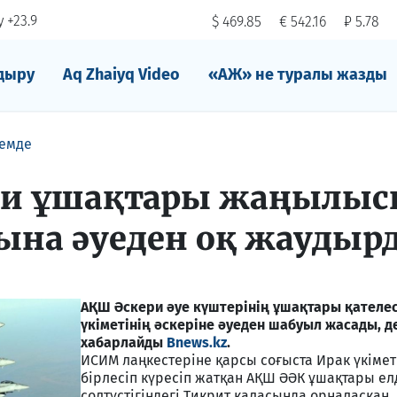
 +23.9
$ 469.85
€ 542.16
₽ 5.78
дыру
Aq Zhaiyq Video
«АЖ» не туралы жазды
емде
ри ұшақтары жаңылыс
сына әуеден оқ жаудыр
АҚШ Әскери әуе күштерінің ұшақтары қателес
үкіметінің әскеріне әуеден шабуыл жасады, д
хабарлайды
Bnews.kz
.
ИСИМ лаңкестеріне қарсы соғыста Ирак үкімет
бірлесіп күресіп жатқан АҚШ ӘӘК ұшақтары ел
солтүстігіндегі Тикрит қаласында орналасқан