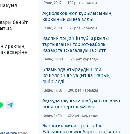
Кеше, 23:17
102 рет қаралды
 Шабуыл
​Ақшолақов жол құрылысының
қарқынын сынға алды
рлары бейбіт
қытша
Кеше, 23:10
172 рет қаралды
​Каспий теңізінің түбі арқылы
тартылған интернет-кабель
ен Ирактың
Қазақстан жағалауына жетті
ак әскеріне
Кеше, 18:08
196 рет қаралды
6 тамызда Атыраудың кей
көшелерінде уақытша жарық
өшіріледі
Кеше, 17:38
206 рет қаралды
Ақтауда оқушыға шабуыл жасалып,
полиция тергеп жатыр
Кеше, 17:14
205 рет қаралды
​Экология министрлігі «Іле-
Балқаштағы» жолбарыстың суреті
рнамызға
және