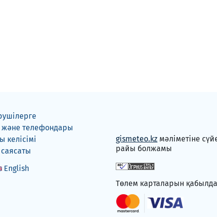
рушілерге
 және телефондары
gismeteo.kz
мәліметіне сүй
 келісімі
райы болжамы
 саясаты
English
Төлем карталарын қабылд