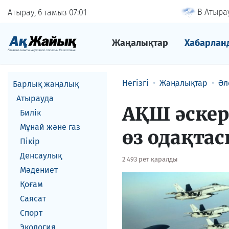
В Атырау
Атырау, 6 тамыз
07
01
Жаңалықтар
Хабарлан
Негізгі
Жаңалықтар
Әл
Барлық жаңалық
Атырауда
АҚШ әске
Билік
Мұнай және газ
өз одақта
Пікір
Денсаулық
2 493 рет қаралды
Мәдениет
Қоғам
Саясат
Спорт
Экология