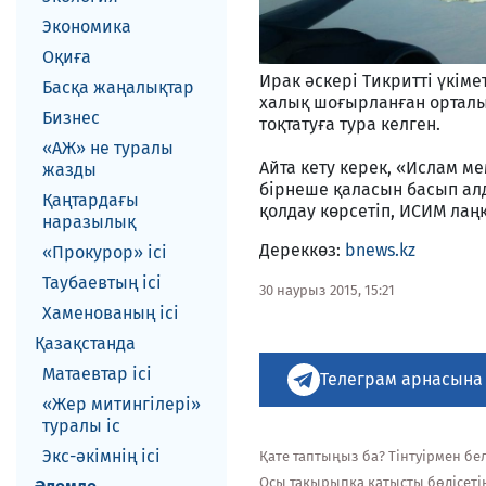
Экономика
Оқиға
Ирак әскері Тикритті үкім
Басқа жаңалықтар
халық шоғырланған орталы
Бизнес
тоқтатуға тура келген.
«АЖ» не туралы
Айта кету керек, «Ислам 
жазды
бірнеше қаласын басып ал
Қаңтардағы
қолдау көрсетіп, ИСИМ лаң
наразылық
Дереккөз:
bnews.kz
«Прокурор» ісі
Таубаевтың ісі
30 наурыз 2015, 15:21
Хаменованың ісі
Қазақстанда
Матаевтар ici
Телеграм арнасына
«Жер митингілері»
туралы іс
Экс-әкiмнiң iсi
Қате таптыңыз ба? Тінтуірмен белг
Осы тақырыпқа қатысты бөлісеті