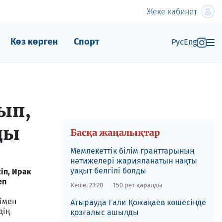
Жеке кабинет
Көз көрген
Спорт
Рус
Eng
ып,
ды
Басқа жаңалықтар
Мемлекеттік білім гранттарының
нәтижелері жарияланатын нақты
уақыт белгілі болды
іп, Ирак
еп
Кеше, 23:20
150 рет қаралды
імен
​Атырауда Ғали Қожақаев көшесінде
дің
қозғалыс ашылды