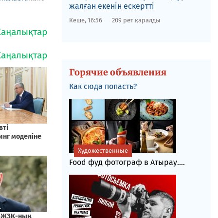
жалған екенін ескертті
Кеше, 16:56
209 рет қаралды
Горячие объявления
Как сюда попасть?
Художественные
Food фуд фотограф в Атырау....