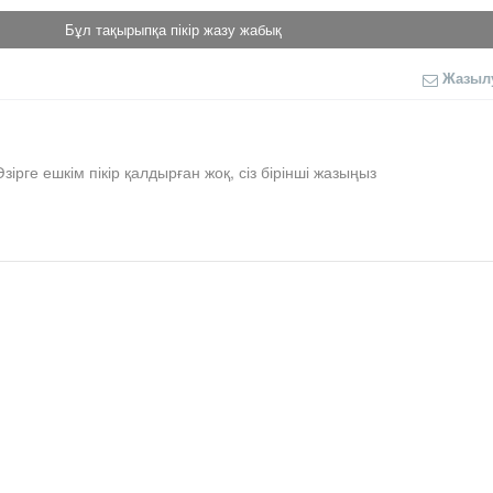
Бұл тақырыпқа пікір жазу жабық
Жазыл
Әзірге ешкім пікір қалдырған жоқ, сіз бірінші жазыңыз