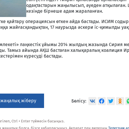
одақтастарын жаңылысып, әуеден атқылаған.
кезінде бірнеше адам жараланған.
етке қайтару операциясын өткен айда бастады. ИСИМ соды
ққа жайғасқандықтан, 17 наурызда әскери іс-қимылды уа
мемлекеті» лаңкестік ұйымы 2014 жылдың жазында Сирия м
ды. Тамыз айында АҚШ бастаған халықаралық коалиция Ир
кестерімен күресуді бастады.
 жаңалық жіберу
Бөлісу:
ілеп, Ctrl + Enter түймесін басыңыз.
н жаңалық болса, бізге хабарласыңыз. Ақпарат пен видеоны
Телеграм а