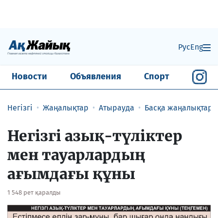
Рус
Eng
Новости
Объявления
Спорт
Негізгі
Жаңалықтар
Атырауда
Басқа жаңалықтар
Негізгі азық-түліктер
мен тауарлардың
ағымдағы құны
1 548 рет қаралды