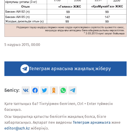
5 наурыз 2015, 00:00
Телеграм арнасына жаңалық жіберу
Бөлісу:
Қате таптыңыз ба? Тінтуірмен белгілеп, Ctrl + Enter түймесін
басыңыз.
Осы тақырыпқа қатысты бөлісетін жаңалық болса, бізге
хабарласыңыз. Ақпарат пен видеоны
Телеграм арнамызға
және
editor@azh.kz
жіберіңіз.