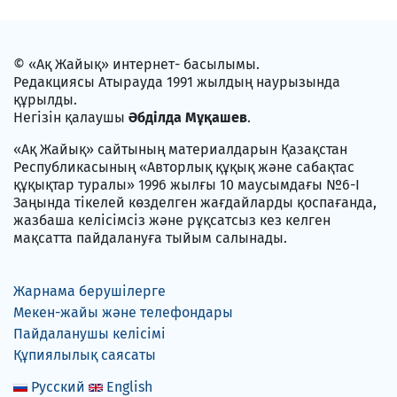
© «Ақ Жайық» интернет- басылымы.
Редакциясы Атырауда 1991 жылдың наурызында
құрылды.
Негізін қалаушы
Әбділда Мұқашев
.
«Ақ Жайық» сайтының материалдарын Қазақстан
Республикасының «Авторлық құқық және сабақтас
құқықтар туралы» 1996 жылғы 10 маусымдағы №6-I
Заңында тікелей көзделген жағдайларды қоспағанда,
жазбаша келісімсіз және рұқсатсыз кез келген
мақсатта пайдалануға тыйым салынады.
Жарнама берушілерге
Мекен-жайы және телефондары
Пайдаланушы келісімі
Құпиялылық саясаты
Русский
English