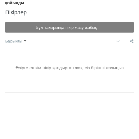
Пікірлер
Бұл тақырыпқа пікір жазу жабық
Бұрынғы
Әзірге ешкім пікір қалдырған жоқ, сіз бірінші жазыңыз