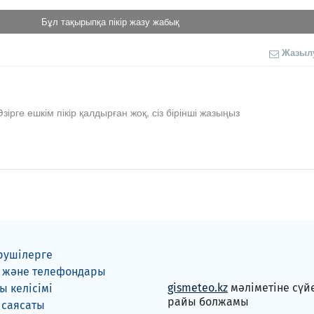
Бұл тақырыпқа пікір жазу жабық
Жазыл
Әзірге ешкім пікір қалдырған жоқ, сіз бірінші жазыңыз
рушілерге
 және телефондары
gismeteo.kz
мәліметіне сүй
 келісімі
райы болжамы
 саясаты