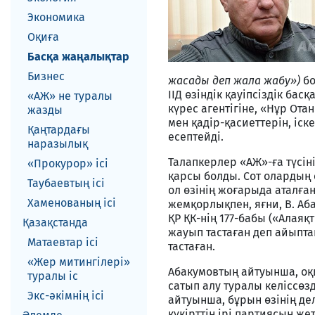
Экономика
Оқиға
Басқа жаңалықтар
Бизнес
жасады деп жала жабу»)
бо
ІІД өзіндік қауіпсіздік б
«АЖ» не туралы
күрес агентігіне, «Нұр От
жазды
мен қадір-қасиеттерін, іск
Қаңтардағы
есептейді.
наразылық
Талапкерлер «АЖ»-ға түсін
«Прокурор» ісі
қарсы болды. Сот олардың ө
Таубаевтың ісі
ол өзінің жоғарыда аталғ
Хаменованың ісі
жемқорлықпен, яғни, В. Аб
ҚР ҚК-нің 177-бабы («Алая
Қазақстанда
жауып тастаған деп айыпта
Матаевтар ici
тастаған.
«Жер митингілері»
Абакумовтың айтуынша, оқи
туралы іс
сатып алу туралы келіссөз
Экс-әкiмнiң iсi
айтуынша, бұрын өзінің д
күкірттің ірі партиясын же