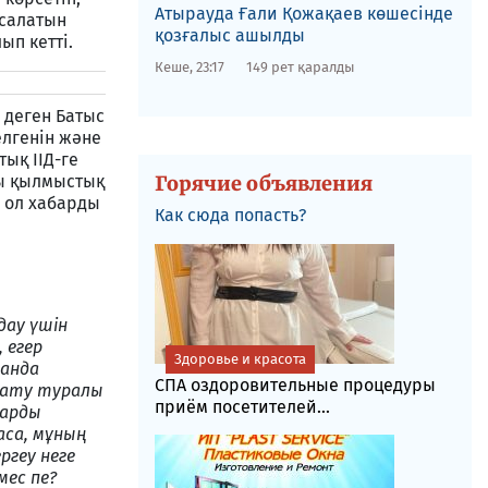
​Атырауда Ғали Қожақаев көшесінде
асалатын
қозғалыс ашылды
ып кетті.
Кеше, 23:17
149 рет қаралды
 деген Батыс
елгенін және
ық ІІД-ге
ы қылмыстық
Горячие объявления
, ол хабарды
Как сюда попасть?
дау үшін
 егер
Здоровье и красота
ғанда
СПА оздоровительные процедуры
қтату туралы
приём посетителей...
дарды
аса, мұның
ргеу неге
мес пе?