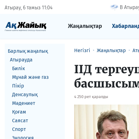
В Атырау
Атырау, 6 тамыз
11
04
Жаңалықтар
Хабарлан
Негізгі
Жаңалықтар
Ат
Барлық жаңалық
Атырауда
ІІД терге
Билік
Мұнай және газ
басшысыме
Пікір
Денсаулық
4 250 рет қаралды
Мәдениет
Қоғам
Саясат
Спорт
Экология