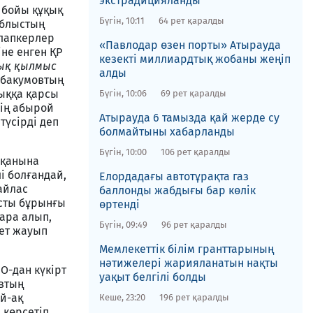
экстрадицияланды
р бойы құқық
Бүгін, 10:11
64 рет қаралды
облыстың
алапкерлер
​«Павлодар өзен порты» Атырауда
іне енген ҚР
кезекті миллиардтық жобаны жеңіп
лық қылмыс
алды
Абакумовтың
лыққа қарсы
Бүгін, 10:06
69 рет қаралды
нің абырой
​Атырауда 6 тамызда қай жерде су
түсірді деп
болмайтыны хабарланды
Бүгін, 10:00
106 рет қаралды
сқанына
і болғандай,
​Елордадағы автотұрақта газ
айлас
баллонды жабдығы бар көлік
ысты бұрынғы
өртенді
пара алып,
Бүгін, 09:49
96 рет қаралды
рет жауып
Мемлекеттік білім гранттарының
нәтижелері жарияланатын нақты
О-дан күкірт
уақыт белгілі болды
овтың
й-ақ
Кеше, 23:20
196 рет қаралды
 көрсетіп,