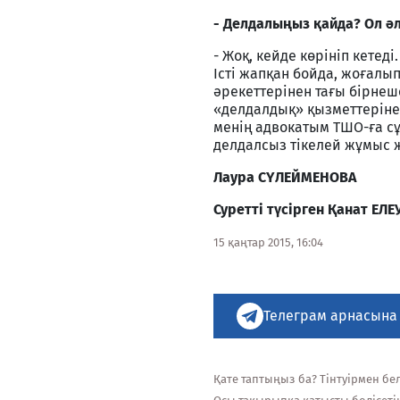
- Делдалыңыз қайда? Ол ә
- Жоқ, кейде көрініп кетед
Істі жапқан бойда, жоғалы
әрекеттерінен тағы бірне
«делдалдық» қызметтеріне
менің адвокатым ТШО-ға сұ
делдалсыз тікелей жұмыс 
Лаура СҮЛЕЙМЕНОВА
Суретті түсірген Қанат ЕЛЕ
15 қаңтар 2015, 16:04
Телеграм арнасына
Қате таптыңыз ба? Тінтуірмен белг