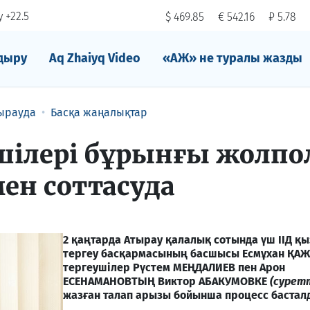
 +22.5
$ 469.85
€ 542.16
₽ 5.78
дыру
Aq Zhaiyq Video
«АЖ» не туралы жазды
ырауда
Басқа жаңалықтар
ушілері бұрынғы жолпо
н соттасуда
2 қаңтарда Атырау қалалық сотында үш ІІД қы
тергеу басқармасының басшысы Есмұхан ҚАЖ
тергеушілер Рүстем МЕҢДАЛИЕВ пен Арон
ЕСЕНАМАНОВТЫҢ Виктор АБАКУМОВКЕ
(сурет
жазған талап арызы бойынша процесс бастал