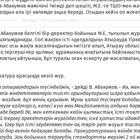
де Абакумов мәмілені тиімді деп шешіп, М.Е.-ге ТШО-мен ж
алдын ала ірі көлемде ақша береді. Осыдан кейін ол жоғал
н Абакумов белгілі бір деректер бойынша М.Е. тығылып жүр
 шағымданады. Сол жақтан істі «делдалдың» Атырауда тірк
ыс осы жақта жасалғандығын негізге алып, Атырау облыст
лық тергеушілер қылмыс құрамының жоқтығына байланыст
умовтың айтуынша, бұл туралы оған ескерту де жасалмаған
уратура арасында кезіп жүр.
п отырғандарын түсінбеймін,
- дейді В. Абакумов.
– Иә, мен
тік міндеттемелерін тиісті орындауларына шара қабыл
 жаздым. Бұл менің құқығым. Мұны қалай түсінуге болады,
геуге қайтарса, келесі күні мен Меңдалиевтің алдына бар
уәде береді де, мен кеткеннен кейін қылмыстық істі то
 тергеу әрекеттерін жүргізбестен, іске қатысты адам
 Егер бұл істі зерделеместен-ақ төрт рет жауып таст
ігі бар екенін байқауға болады. Прокуратураның өзінде те
уда. Заң бойынша тергеудің стандартты мерзімі 2 ай е