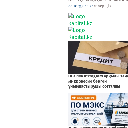
Осы тақырыпқа қатысты бөлісеті
editor@azh.kz
жіберіңіз.