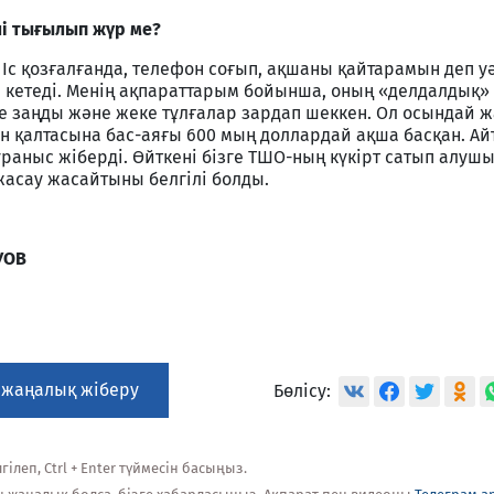
лі тығылып жүр ме?
і. Іс қозғалғанда, телефон соғып, ақшаны қайтарамын деп у
п кетеді. Менің ақпараттарым бойынша, оның «делдалдық» 
ше заңды және жеке тұлғалар зардап шеккен. Ол осындай 
н қалтасына бас-аяғы 600 мың доллардай ақша басқан. А
раныс жіберді. Өйткені бізге ТШО-ның күкірт сатып алуш
жасау жасайтыны белгілі болды.
УОВ
 жаңалық жіберу
Бөлісу:
ілеп, Ctrl + Enter түймесін басыңыз.