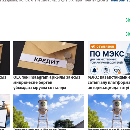
н жаңалық болса, бізге хабарласыңыз. Ақпарат пен видеоны
Телеграм а