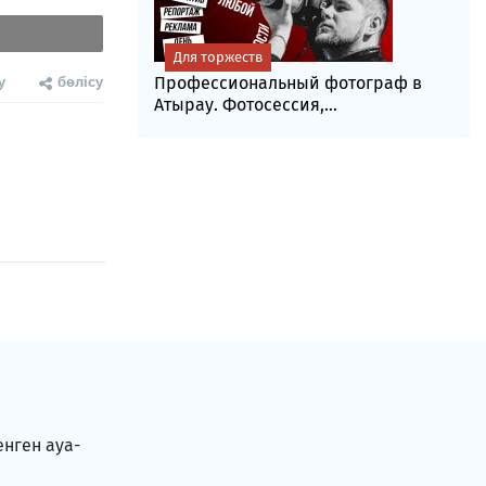
Для торжеств
у
бөлісу
Профессиональный фотограф в
Атырау. Фотосессия,...
енген ауа-