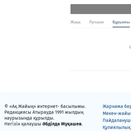
Жаңа
Лучшие
Бұрынғы
© «Ақ Жайық» интернет- басылымы.
Жарнама бе
Редакциясы Атырауда 1991 жылдың
Мекен-жайы
наурызында құрылды.
Пайдаланушы
Негізін қалаушы
Әбділда Мұқашев
.
Құпиялылық