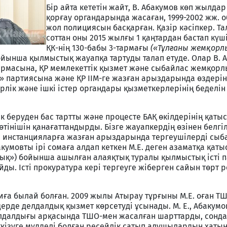
Бір айта кететін жайт, В. Абакумов көп жылда
қорғау органдарында жасаған, 1999-2002 жж. 
жол полициясын басқарған. Қазір кәсіпкер. Т
соттан оны 2015 жылғы 1 қаңтардан бастап күш
ҚК-нің 130-бабы 3-тармағы
(«Тұлғаны жемқор
йынша қылмыстық жауапқа тартуды талап етуде. Олар В. 
асқармасына, ҚР мемлекеттік қызмет және сыбайлас жемқор
ан» партиясына және ҚР ІІМ-ге жазған арыздарында өздері
ерлік және ішкі істер органдары қызметкерлерінің беделін 
ік беруден бас тартты және процесте БАҚ өкілдерінің қаты
тінішін қанағаттандырды. Бізге жауапкердің өзінен белгіл
ан инстанцияларға жазған арыздарында тергеушілерді сыб
акумовты ірі сомаға алдап кеткен М.Е. деген азаматқа қат
қтық») бойынша ашылған алаяқтық туралы қылмыстық істі 
йды. Істі прокуратура кері тергеуге жіберген сайын төрт 
ға былай болған. 2009 жылы Атырау тұрғыны М.Е. оған ТШ
дерде делдалдық қызмет көрсетуді ұсынады. М. Е., Абакум
елдалдығы арқасында ТШО-мен жасалған шарттарды, сонда
ткізуге мүдделі болған ресейлік сатып алушылардың хатын