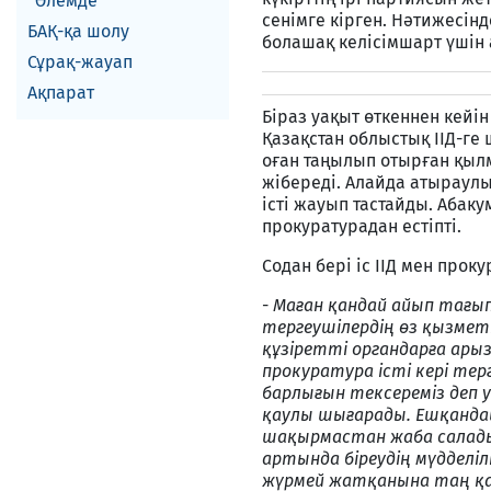
Әлемде
сенімге кірген. Нәтижесін
БАҚ-қа шолу
болашақ келісімшарт үшін 
Сұрақ-жауап
Ақпарат
Біраз уақыт өткеннен кейі
Қазақстан облыстық ІІД-ге
оған таңылып отырған қылм
жібереді. Алайда атырау
істі жауып тастайды. Абак
прокуратурадан естіпті.
Содан бері іс ІІД мен прок
-
Маған қандай айып тағы
тергеушілердің өз қызмет
құзіретті органдарға арыз
прокуратура істі кері тер
барлығын тексереміз деп 
қаулы шығарады. Ешқандай
шақырмастан жаба салады.
артында біреудің мүдделіл
жүрмей жатқанына таң қал