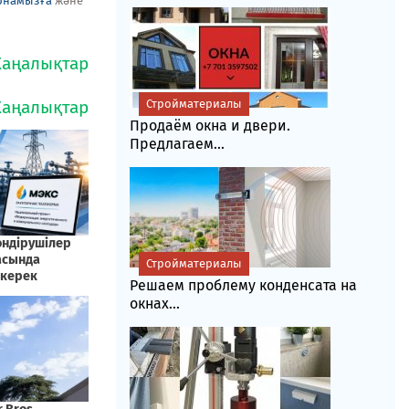
рнамызға
және
Стройматериалы
Продаём окна и двери.
Предлагаем...
Стройматериалы
Решаем проблему конденсата на
окнах...